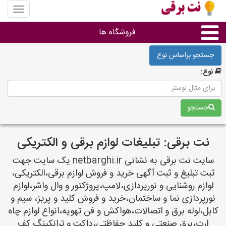
منوی
سایت
نت
فروشگاه ها
برقی
جستجو براساس نوع
روشنایی و نورپردازی
نوع:
سایر گروه ها
جستجو
فروشنده های لوازم برقی
نت برقی: تبلیغات لوازم برقی و الکتریکی
سایت نت برقی به نشانی netbarghi.ir یک سایت جهت
ثبت تبلیغ و ثبت آگهی خرید و فروش لوازم برقی،الکتریکی،
لوازم روشنایی و نورپردازی،لامپ،پروژکتور و وال واشر،لوازم
نورپردازی نما و ساختمان،خرید و فروش کلید و پریز، سیم و
کابل،لوله برق و اتصالات،هواکش و فن تهویه،انواع لوازم چاه
ارت،برق صنعتی و کلید حفاظتی،داکت و ترانکینگ کف