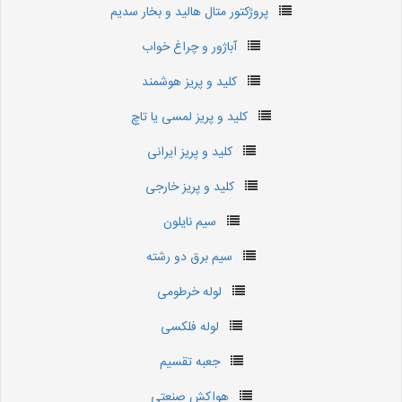
پروژکتور متال هالید و بخار سدیم
آباژور و چراغ خواب
کلید و پریز هوشمند
کلید و پریز لمسی یا تاچ
کلید و پریز ایرانی
کلید و پریز خارجی
سیم نایلون
سیم برق دو رشته
لوله خرطومی
لوله فلکسی
جعبه تقسیم
هواکش صنعتی