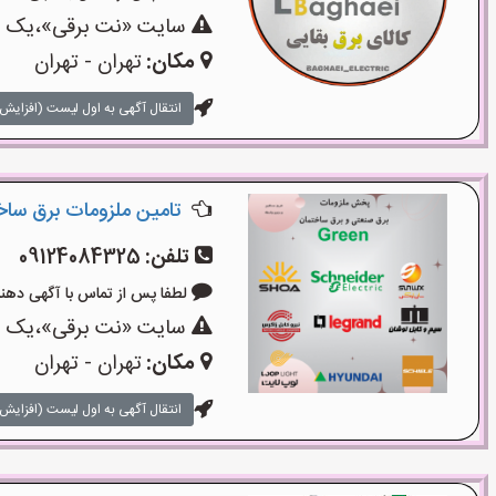
سایت «نت برقی»،یک سای
مکان:
تهران - تهران
انتقال آگهی به اول لیست (افزایش 
تامین ملزومات برق سا
تلفن:
09124084325
لطفا پس از تماس با آگهی دهنده بگوی
سایت «نت برقی»،یک سای
مکان:
تهران - تهران
انتقال آگهی به اول لیست (افزایش 