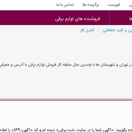
ی
فهرست
برگزیده ها
تماس با ما
ا
فروشنده های لوازم برقی
ی و کلید حفاظتی
کنترل فاز
در تهران و شهرستان ها با چندین سال سابقه کار فروش لوازم برقی با آدرس و معر
ید: «آگهی شما را در سایت «نت برقی» دیده ام و کد «آگهی-169» را اعلام کنید»