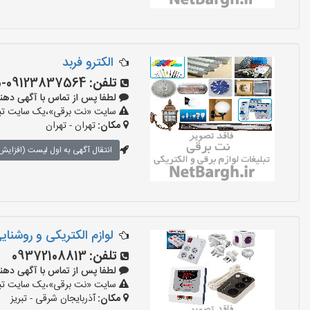
الکترو فربد
تلفن:
09123837564-02133938115
لطفا پس از تماس با آگهی دهنده بگو
سایت «نت برقی»،یک سایت تبلیغ
مکان:
تهران - تهران
انتقال آگهی به اول لیست (افزایش 
لوازم الکتریکی و روشنای
تلفن:
09372108813
لطفا پس از تماس با آگهی دهنده بگو
سایت «نت برقی»،یک سایت تبلیغ
مکان:
آذربایجان شرقی - تبریز