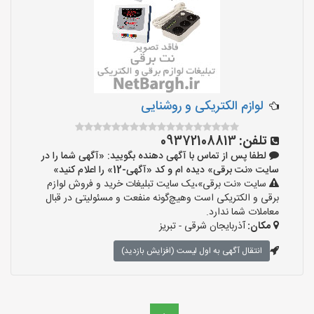
لوازم الکتریکی و روشنایی
تلفن:
09372108813
لطفا پس از تماس با آگهی دهنده بگویید: «آگهی شما را در
سایت «نت برقی» دیده ام و کد «آگهی-12» را اعلام کنید»
سایت «نت برقی»،یک سایت تبلیغات خرید و فروش لوازم
برقی و الکتریکی است وهیچ‌گونه منفعت و مسئولیتی در قبال
معاملات شما ندارد.
مکان:
آذربایجان شرقی - تبریز
انتقال آگهی به اول لیست (افزایش بازدید)