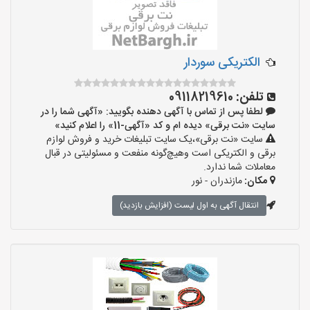
الکتریکی سوردار
تلفن:
09118219610
لطفا پس از تماس با آگهی دهنده بگویید: «آگهی شما را در
سایت «نت برقی» دیده ام و کد «آگهی-11» را اعلام کنید»
سایت «نت برقی»،یک سایت تبلیغات خرید و فروش لوازم
برقی و الکتریکی است وهیچ‌گونه منفعت و مسئولیتی در قبال
معاملات شما ندارد.
مکان:
مازندران - نور
انتقال آگهی به اول لیست (افزایش بازدید)