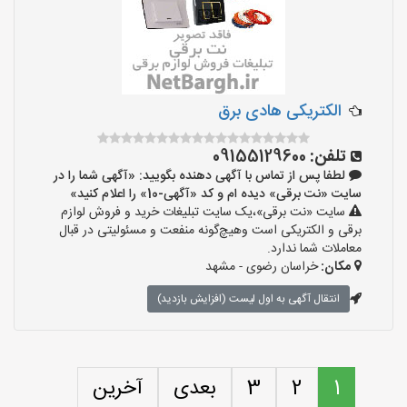
الکتریکی هادی برق
تلفن:
09155129600
لطفا پس از تماس با آگهی دهنده بگویید: «آگهی شما را در
سایت «نت برقی» دیده ام و کد «آگهی-10» را اعلام کنید»
سایت «نت برقی»،یک سایت تبلیغات خرید و فروش لوازم
برقی و الکتریکی است وهیچ‌گونه منفعت و مسئولیتی در قبال
معاملات شما ندارد.
مکان:
خراسان رضوی - مشهد
انتقال آگهی به اول لیست (افزایش بازدید)
1
2
3
بعدی
آخرین