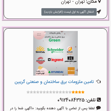
مکان:
تهران - تهران
انتقال آگهی به اول لیست (افزایش بازدید)
تامین ملزومات برق ساختمان و صنعتی گریین
تلفن:
09124084325
لطفا پس از تماس با آگهی دهنده بگویید: «آگهی شما را در