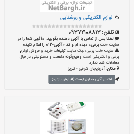
لوازم الکتریکی و روشنایی
تلفن:
09372108813
لطفا پس از تماس با آگهی دهنده بگویید: «آگهی شما را در
سایت «نت برقی» دیده ام و کد «آگهی-12» را اعلام کنید»
سایت «نت برقی»،یک سایت تبلیغات خرید و فروش لوازم
برقی و الکتریکی است وهیچ‌گونه منفعت و مسئولیتی در قبال
معاملات شما ندارد.
مکان:
آذربایجان شرقی - تبریز
انتقال آگهی به اول لیست (افزایش بازدید)