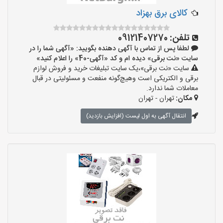
کالای برق بهزاد
تلفن:
09121407270
لطفا پس از تماس با آگهی دهنده بگویید: «آگهی شما را در
سایت «نت برقی» دیده ام و کد «آگهی-40» را اعلام کنید»
سایت «نت برقی»،یک سایت تبلیغات خرید و فروش لوازم
برقی و الکتریکی است وهیچ‌گونه منفعت و مسئولیتی در قبال
معاملات شما ندارد.
مکان:
تهران - تهران
انتقال آگهی به اول لیست (افزایش بازدید)