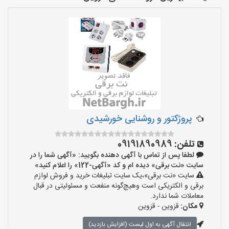
پروژکتور و روشنایی خورشیدی
تلفن:
09191890989
لطفا پس از تماس با آگهی دهنده بگویید: «آگهی شما را در
سایت «نت برقی» دیده ام و کد «آگهی-122» را اعلام کنید»
سایت «نت برقی»،یک سایت تبلیغات خرید و فروش لوازم
برقی و الکتریکی است وهیچ‌گونه منفعت و مسئولیتی در قبال
معاملات شما ندارد.
مکان:
قزوین - قزوین
انتقال آگهی به اول لیست (افزایش بازدید)