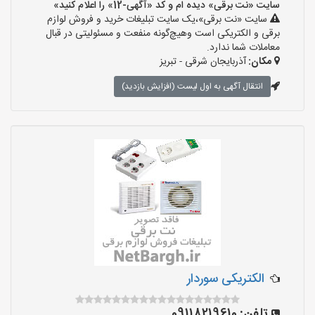
سایت «نت برقی» دیده ام و کد «آگهی-12» را اعلام کنید»
سایت «نت برقی»،یک سایت تبلیغات خرید و فروش لوازم
برقی و الکتریکی است وهیچ‌گونه منفعت و مسئولیتی در قبال
معاملات شما ندارد.
مکان:
آذربایجان شرقی - تبریز
انتقال آگهی به اول لیست (افزایش بازدید)
الکتریکی سوردار
تلفن:
09118219610