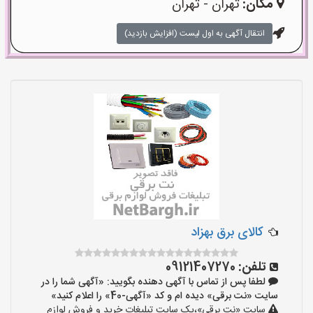
مکان:
تهران - تهران
انتقال آگهی به اول لیست (افزایش بازدید)
کالای برق بهزاد
تلفن:
09121407270
لطفا پس از تماس با آگهی دهنده بگویید: «آگهی شما را در
سایت «نت برقی» دیده ام و کد «آگهی-40» را اعلام کنید»
سایت «نت برقی»،یک سایت تبلیغات خرید و فروش لوازم