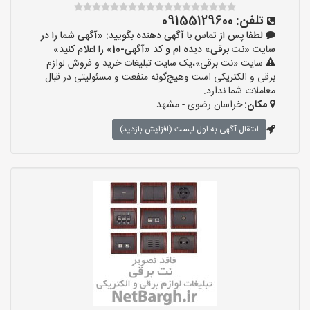
تلفن:
09155129600
لطفا پس از تماس با آگهی دهنده بگویید: «آگهی شما را در
سایت «نت برقی» دیده ام و کد «آگهی-10» را اعلام کنید»
سایت «نت برقی»،یک سایت تبلیغات خرید و فروش لوازم
برقی و الکتریکی است وهیچ‌گونه منفعت و مسئولیتی در قبال
معاملات شما ندارد.
مکان:
خراسان رضوی - مشهد
انتقال آگهی به اول لیست (افزایش بازدید)