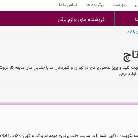
ی
فهرست
برگزیده ها
تماس با ما
ا
فروشنده های لوازم برقی
یا تاچ
تاچ
جهت کلید و پریز لمسی یا تاچ در تهران و شهرستان ها با چندین سال سابقه کار فر
لوازم برقی
ید: «آگهی شما را در سایت «نت برقی» دیده ام و کد «آگهی-169» را اعلام کنید»