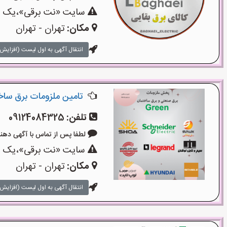
سایت «نت برقی»،یک سای
مکان:
تهران - تهران
انتقال آگهی به اول لیست (افزایش 
تامین ملزومات برق سا
تلفن:
09124084325
لطفا پس از تماس با آگهی دهنده بگوی
سایت «نت برقی»،یک سای
مکان:
تهران - تهران
انتقال آگهی به اول لیست (افزایش 