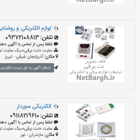
لوازم الکتریکی و روشنای
تلفن:
09372108813
لطفا پس از تماس با آگهی دهنده بگو
سایت «نت برقی»،یک سایت تبلیغ
مکان:
آذربایجان شرقی - تبریز
انتقال آگهی به اول لیست (افزایش 
الکتریکی سوردار
تلفن:
09118219610
لطفا پس از تماس با آگهی دهنده بگو
سایت «نت برقی»،یک سایت تبلیغ
مکان:
مازندران - نور