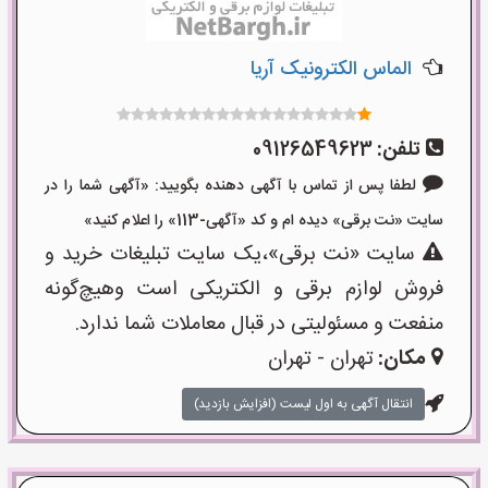
الماس الکترونیک آریا
تلفن:
09126549623
لطفا پس از تماس با آگهی دهنده بگویید: «آگهی شما را در
سایت «نت برقی» دیده ام و کد «آگهی-113» را اعلام کنید»
سایت «نت برقی»،یک سایت تبلیغات خرید و
فروش لوازم برقی و الکتریکی است وهیچ‌گونه
منفعت و مسئولیتی در قبال معاملات شما ندارد.
مکان:
تهران - تهران
انتقال آگهی به اول لیست (افزایش بازدید)