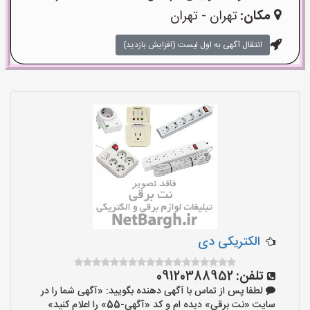
مکان:
تهران - تهران
انتقال آگهی به اول لیست (افزایش بازدید)
الکتریکی دی
تلفن:
09120388952
لطفا پس از تماس با آگهی دهنده بگویید: «آگهی شما را در
سایت «نت برقی» دیده ام و کد «آگهی-55» را اعلام کنید»