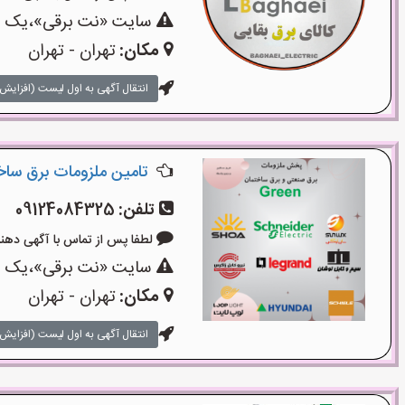
سایت «نت برقی»،یک سای
مکان:
تهران - تهران
انتقال آگهی به اول لیست (افزایش 
تامین ملزومات برق سا
تلفن:
09124084325
لطفا پس از تماس با آگهی دهنده بگوی
سایت «نت برقی»،یک سای
مکان:
تهران - تهران
انتقال آگهی به اول لیست (افزایش 