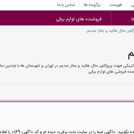
ی
فهرست
برگزیده ها
تماس با ما
ا
فروشنده های لوازم برقی
کتور متال هالید و بخار سدیم
م
لکتریکی جهت پروژکتور متال هالید و بخار سدیم در تهران و شهرستان ها با چندین 
عمده فروشی های لوازم برقی
ید: «آگهی شما را در سایت «نت برقی» دیده ام و کد «آگهی-169» را اعلام کنید»