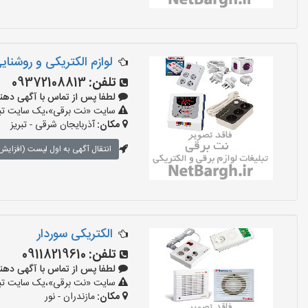
لوازم الکتریکی و روشنای
تلفن:
09372108813
لطفا پس از تماس با آگهی دهنده بگو
سایت «نت برقی»،یک سایت تبلیغ
مکان:
آذربایجان شرقی - تبریز
انتقال آگهی به اول لیست (افزایش 
الکتریکی سوردار
تلفن:
09118219610
لطفا پس از تماس با آگهی دهنده بگو
سایت «نت برقی»،یک سایت تبلیغ
مکان:
مازندران - نور