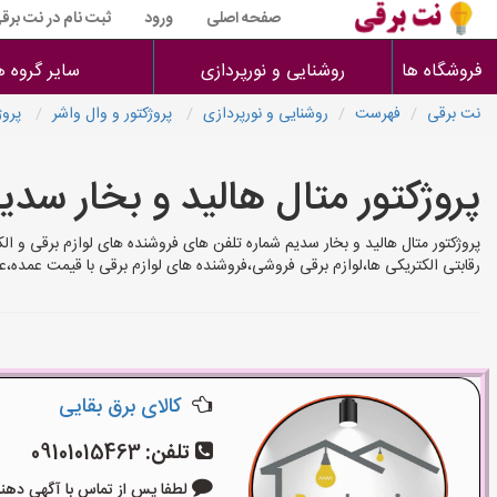
صفحه اصلی
ورود
ثبت نام در نت برق
فروشگاه ها
روشنایی و نورپردازی
سایر گروه ه
نت برقی
فهرست
روشنایی و نورپردازی
پروژکتور و وال واشر
پروژ
پروژکتور متال هالید و بخار سدی
پروژکتور متال هالید و بخار سدیم شماره تلفن های فروشنده های لوازم برقی و ا
رقابتی الکتریکی ها،لوازم برقی فروشی،فروشنده های لوازم برقی با قیمت عمده،
کالای برق بقایی
تلفن:
09101015463
لطفا پس از تماس با آگهی دهنده بگوی