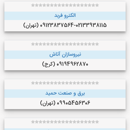
الکترو فربد
09123837564-02133938115 (تهران)
نیروسازان آتاش
09194962870 (کرج)
برق و صنعت حمید
09905456306 (تهران)