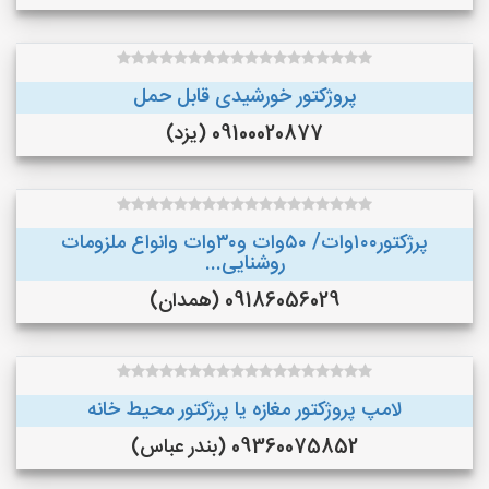
پروژکتور خورشیدی قابل حمل
09100020877 (یزد)
پرژکتور۱۰۰وات/ ۵۰وات و۳۰وات وانواع ملزومات
روشنایی...
09186056029 (همدان)
لامپ پروژکتور مغازه یا پرژکتور محیط خانه
09360075852 (بندر عباس)