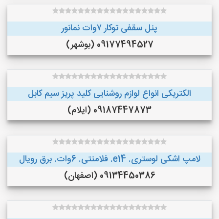
پنل سقفی توکار ۷وات نمانور
09177494527 (بوشهر)
الکتریکی انواع لوازم روشنایی کلید پریز سیم کابل
09187447873 (ایلام)
لامپ اشکی لوستری. e14. فلامنتی. 6وات. برق رویال
09134450386 (اصفهان)