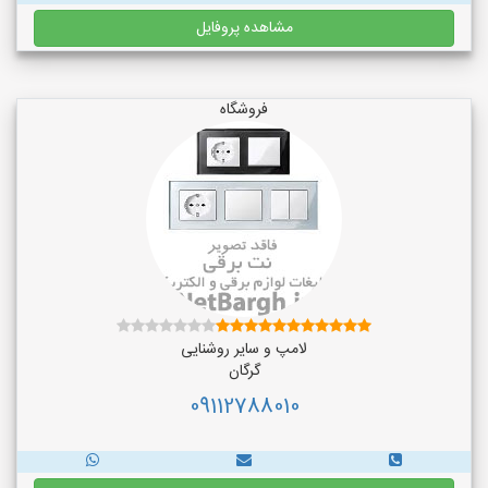
مشاهده پروفایل
فروشگاه
لامپ و سایر روشنایی
گرگان
09112788010