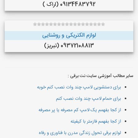
09134483792 (اراک )
لوازم الکتریکی و روشنایی
09372108813 (تبریز)
سایر مطالب آموزشی سایت نت برقی :
برای دستشویی لامپ‌ چند وات نصب کنم خوبه
برای حمام لامپ چند وات نصب کنم
از کجا بفهمم یک لامپ کم مصرفه یا پر مصرفه
از کجا بفهمم فازمتر با کیفیته
لوازم برقی تحول زندگی مدرن با فناوری و رفاه