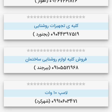
09367461826 (اهواز )
کلیه ی تجهیزات روشنایی
09044397519 (بجنورد )
فروش کلیه لوازم روشنایی ساختمان
09105521968 (بیرجند )
لامپ ۱۰ وات
09910603471 (شهرکرد)