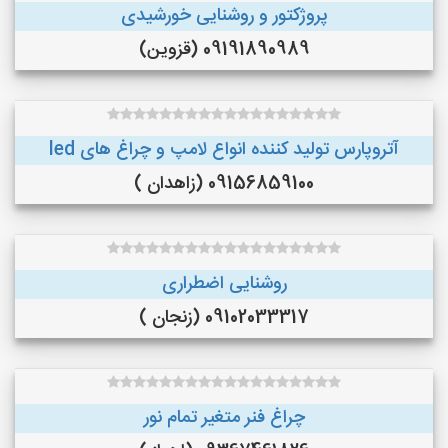
پروژکتور و روشنایی خورشیدی
09191890989 (قزوین)
آتروپارس تولید کننده انواع لامپ و چراغ های led
09156859100 (زاهدان )
روشنایی اضطراری
09102033317 (زنجان )
چراغ فنر متغیر تمام نور