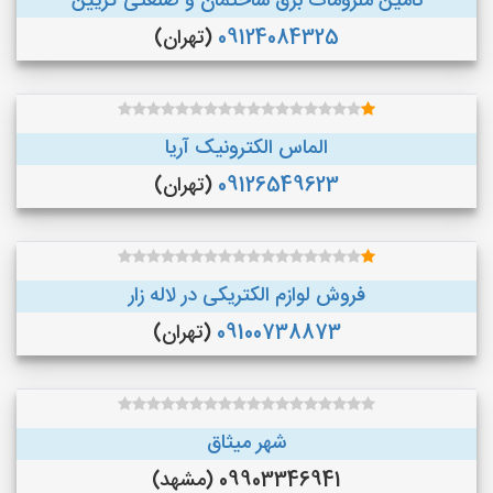
تامین ملزومات برق ساختمان و صنعتی گریین
09124084325
(تهران)
الماس الکترونیک آریا
09126549623
(تهران)
فروش لوازم الکتریکی در لاله زار
09100738873
(تهران)
شهر میثاق
09903346941 (مشهد)