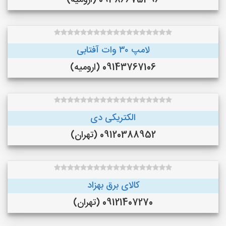
09386675396 (ارومیه)
لامپ ۳۰ وات آفتابی
09143767106 (ارومیه)
الکتریکی دی
09120388952 (تهران)
کالای برق بهزاد
09121407270 (تهران)