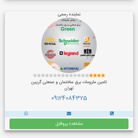
نماینده رسمی
تامین ملزومات برق ساختمان و صنعتی گریین
تهران
09124084325
مشاهده پروفایل