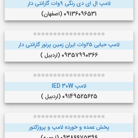
لامپ ال ای دی رنگی ۹وات گارانتی دار
09136096531 (اصفهان)
لامپ حبابی ۲۵وات ایران زمین پرنور گارانتی دار
09357990366 (اردبیل )
لامپ lED 30W
09149525625 (اردبیل )
پخش عمده و خورده لامپ و پروژکتور