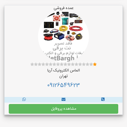
عمده فروشی
الماس الکترونیک آریا
تهران
09126549623
مشاهده پروفایل