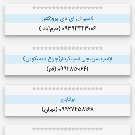
لامپ ال ای دی پروژکتور
09394443006 (خرم‌آباد )
لامپ سرپیچی اسپیکردار(چراغ دیسکویی)
09928160641 (قم)
براتابان
09927458168 (تهران)