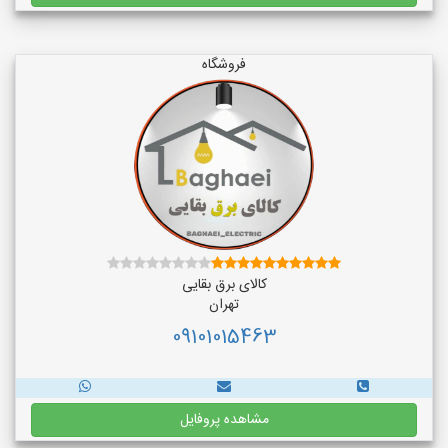
فروشگاه
کالای برق بقایی
تهران
09101015463
مشاهده پروفایل