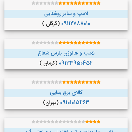
لامپ و سایر روشنایی
09112788010
(گرگان )
لامپ و هالوژن پارس شعاع
09133950452
(کرمان )
کالای برق بقایی
09101015463
(تهران)