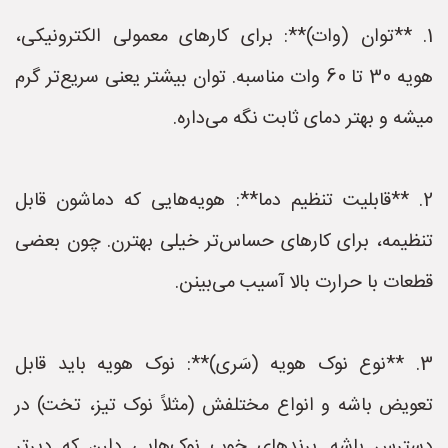
1. **توان (وات)**: برای کارهای معمولی الکترونیکی،
هویه 30 تا 60 وات مناسبه. توان بیشتر یعنی سریع‌تر گرم
میشه و بهتر دمای ثابت نگه می‌داره.
2. **قابلیت تنظیم دما**: هویه‌هایی که دماشون قابل
تنظیمه، برای کارهای حساس‌تر خیلی بهترن. چون بعضی
قطعات با حرارت بالا آسیب می‌بینن.
3. **نوع نوک هویه (سَری)**: نوک هویه باید قابل
تعویض باشه و انواع مختلفش (مثلاً نوک تیز، تخت) در
دسترس باشه. برندهای خوب نوک‌هایی دارن که دیرتر