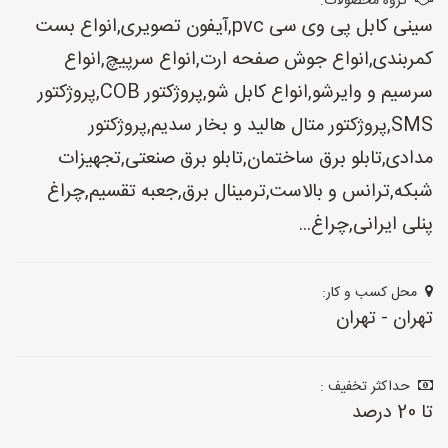
گروه محصولات:
سینی کابل پی وی سی pvc,آیفون تصویری,انواع بست
کمربندی,انواع جوش صفحه ارت,انواع سرپیچ,انواع
سرسیم و وایرشو,انواع کابل شو,پروژکتور COB,پروژکتور
SMS,پروژکتور متال هالید و بخار سدیم,پروژکتور
مدادی,تابلو برق ساختمان,تابلو برق صنعتی,تجهیزات
شبکه,ترانس و بالاست,ترمینال برق,جعبه تقسیم,چراغ
پنلی ایرانی,چراغ...
محل کسب و کار:
تهران - تهران
حداکثر تخفیف :
تا 20 درصد