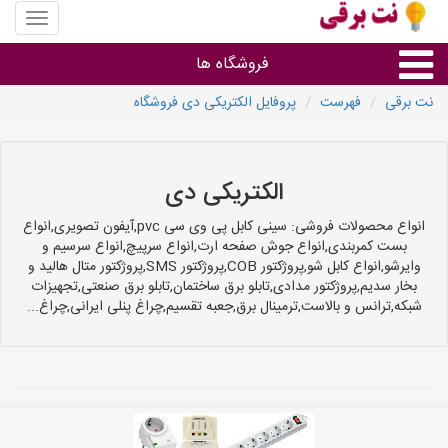
منوی
سایت
نت
فروشگاه ها
برقی
نت برقی
فهرست
پروفایل الکتریکی دی فروشگاه
روشنایی و نورپردازی
سایر گروه ها
الکتریکی دی
انواع محصولات فروشی: سینی کابل پی وی سی pvc,آیفون تصویری,انواع
فروشنده های لوازم برقی
بست کمربندی,انواع جوش صفحه ارت,انواع سرپیچ,انواع سرسیم و
وایرشو,انواع کابل شو,پروژکتور COB,پروژکتور SMS,پروژکتور متال هالید و
بخار سدیم,پروژکتور مدادی,تابلو برق ساختمان,تابلو برق صنعتی,تجهیزات
شبکه,ترانس و بالاست,ترمینال برق,جعبه تقسیم,چراغ پنلی ایرانی,چراغ...