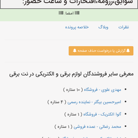
سوابق،رزومه،افتخارات و ساعت حضور:
امضا:
نظرات
وبلاگ
خلاصه پرونده
گزارش یا درخواست حذف صفحه
معرفی سایر فروشندگان لوازم برقی و الکتریکی در نت برقی
مهدی علوی - فروشگاه
( 10 ستاره )
امیرحسین بیگلر - نماینده رسمی
( 4 ستاره )
آلوا الکتریک - فروشگاه
( 1 ستاره )
محمد رضائی - عمده فروشی
( 1 ستاره )