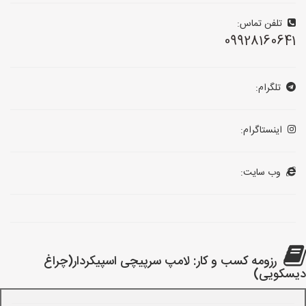
تلفن تماس:
09928160641
تلگرام:
اینستاگرام:
وب سایت:
رزومه کسب و کار: لامپ سرپیچی اسپیکردار(چراغ
دیسکویی)