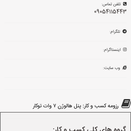
تلفن تماس:
09054115443
تلگرام:
اینستاگرام:
وب سایت:
رزومه کسب و کار: پنل هالوژن ۷ وات توکار
گروه های کلی کسب و کار: