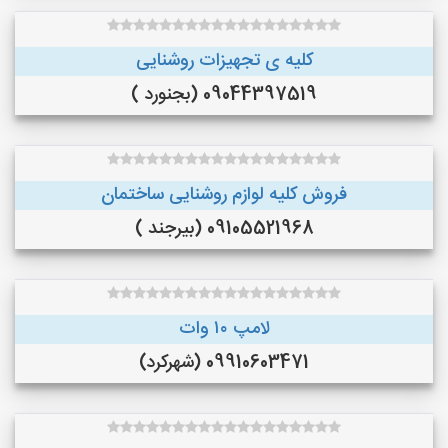
کلیه ی تجهیزات روشنایی
09044397519 (بجنورد )
فروش کلیه لوازم روشنایی ساختمان
09105521968 (بیرجند )
لامپ ۱۰ وات
09910603471 (شهرکرد)