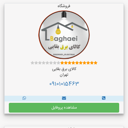
فروشگاه
کالای برق بقایی
تهران
09101015463
مشاهده پروفایل