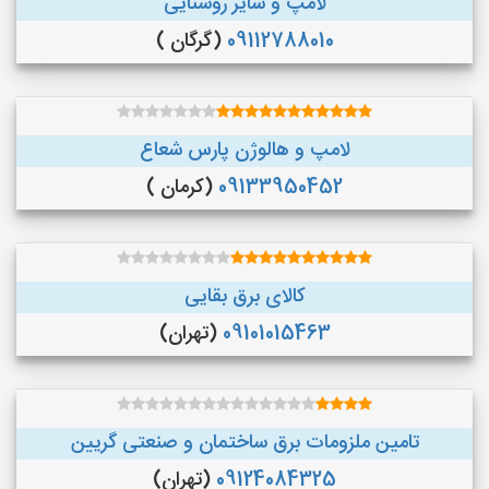
لامپ و سایر روشنایی
09112788010
(گرگان )
لامپ و هالوژن پارس شعاع
09133950452
(کرمان )
کالای برق بقایی
09101015463
(تهران)
تامین ملزومات برق ساختمان و صنعتی گریین
09124084325
(تهران)