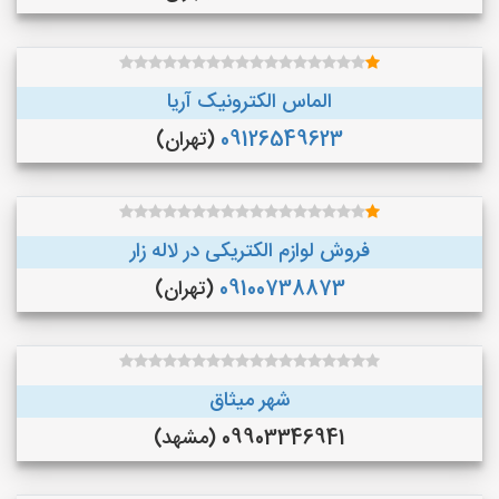
الماس الکترونیک آریا
09126549623
(تهران)
فروش لوازم الکتریکی در لاله زار
09100738873
(تهران)
شهر میثاق
09903346941 (مشهد)