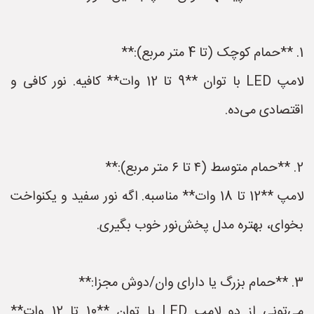
1. **حمام کوچک (تا 4 متر مربع):**
لامپ LED با توان **9 تا 12 وات** کافیه. نور کافی و
اقتصادی می‌ده.
2. **حمام متوسط (۴ تا ۶ متر مربع):**
لامپ **12 تا 18 وات** مناسبه. اگه نور سفید و یکنواخت
بخوای، بهتره مدل پخش‌نور خوب بگیری.
3. **حمام بزرگ یا دارای وان/دوش مجزا:**
می‌تونی از دو لامپ LED با توان **10 تا 12 وات**