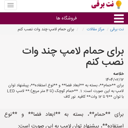
منوی
سایت
نت
فروشگاه ها
برقی
نت برقی
مرکز مقالات
برای حمام لامپ چند وات نصب کنم
روشنایی و نورپردازی
برای حمام لامپ چند وات
سایر گروه ها
نصب کنم
فروشنده های لوازم برقی
خلاصه
1404/02/12
برای **حمام**، بسته به **ابعاد فضا** و **نوع استفاده**، پیشنهاد توان
لامپ به این صورت است: 1. **حمام کوچک (تا 4 متر مربع):** لامپ LED
با توان **9 تا 12 وات** کافیه. نور کاف
برای **حمام**، بسته به **ابعاد فضا** و **نوع
استفاده**، پیشنهاد توان لامپ به این صورت است: