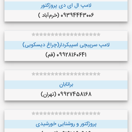
لامپ ال ای دی پروژکتور
09394443006 (خرم‌آباد )
لامپ سرپیچی اسپیکردار(چراغ دیسکویی)
09928160641 (قم)
براتابان
09927458168 (تهران)
پروژکتور و روشنایی خورشیدی