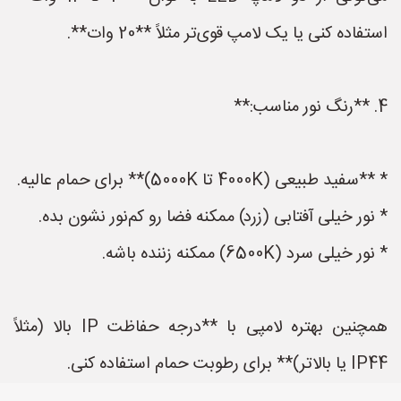
استفاده کنی یا یک لامپ قوی‌تر مثلاً **20 وات**.
4. **رنگ نور مناسب:**
* **سفید طبیعی (4000K تا 5000K)** برای حمام عالیه.
* نور خیلی آفتابی (زرد) ممکنه فضا رو کم‌نور نشون بده.
* نور خیلی سرد (6500K) ممکنه زننده باشه.
همچنین بهتره لامپی با **درجه حفاظت IP بالا (مثلاً
IP44 یا بالاتر)** برای رطوبت حمام استفاده کنی.