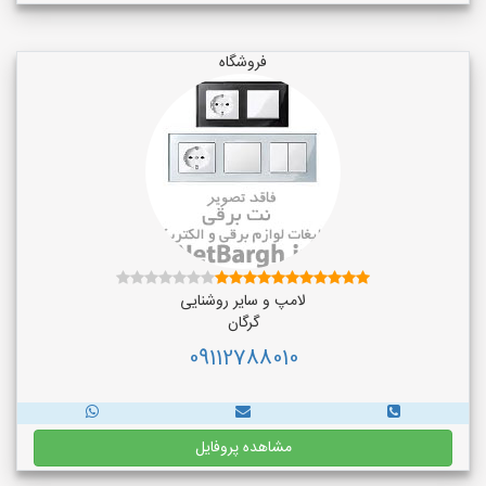
فروشگاه
لامپ و سایر روشنایی
گرگان
09112788010
مشاهده پروفایل