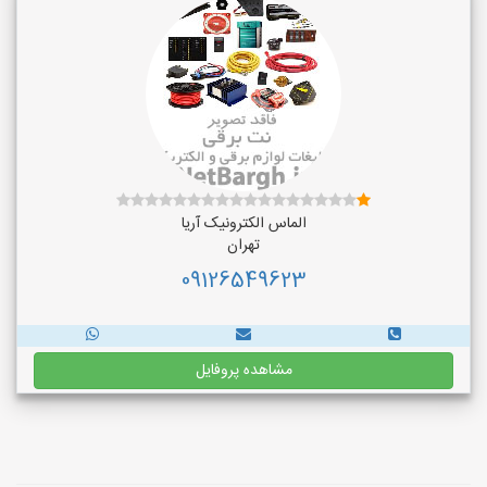
الماس الکترونیک آریا
تهران
09126549623
مشاهده پروفایل