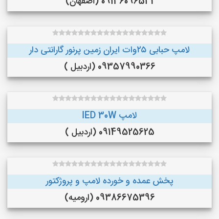
09136096531 (اصفهان)
لامپ حبابی ۲۵وات ایران زمین پرنور گارانتی دار
09357990366 (اردبیل )
لامپ lED 30W
09149525625 (اردبیل )
پخش عمده و خورده لامپ و پروژکتور
09386675396 (ارومیه)