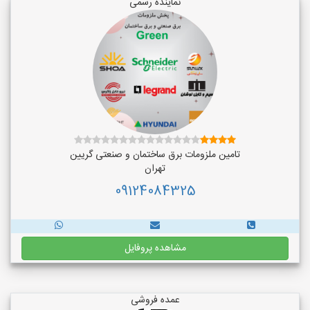
نماینده رسمی
تامین ملزومات برق ساختمان و صنعتی گریین
تهران
09124084325
مشاهده پروفایل
عمده فروشی