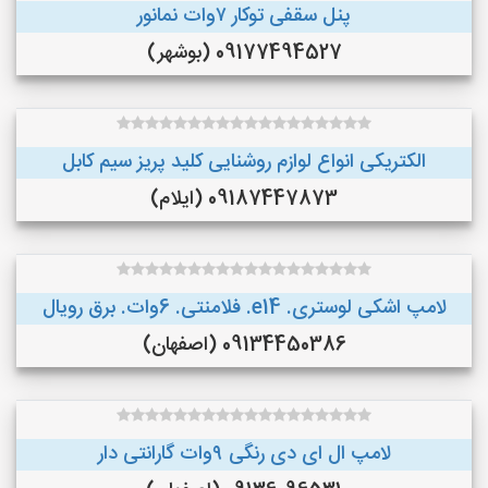
پنل سقفی توکار ۷وات نمانور
09177494527 (بوشهر)
الکتریکی انواع لوازم روشنایی کلید پریز سیم کابل
09187447873 (ایلام)
لامپ اشکی لوستری. e14. فلامنتی. 6وات. برق رویال
09134450386 (اصفهان)
لامپ ال ای دی رنگی ۹وات گارانتی دار