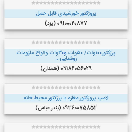
پروژکتور خورشیدی قابل حمل
09100020877 (یزد)
پرژکتور۱۰۰وات/ ۵۰وات و۳۰وات وانواع ملزومات
روشنایی...
09186056029 (همدان)
لامپ پروژکتور مغازه یا پرژکتور محیط خانه
09360075852 (بندر عباس)