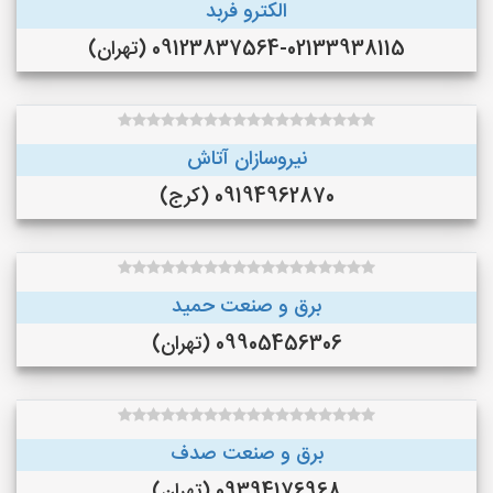
الکترو فربد
09123837564-02133938115 (تهران)
نیروسازان آتاش
09194962870 (کرج)
برق و صنعت حمید
09905456306 (تهران)
برق و صنعت صدف
09394176968 (تهران)