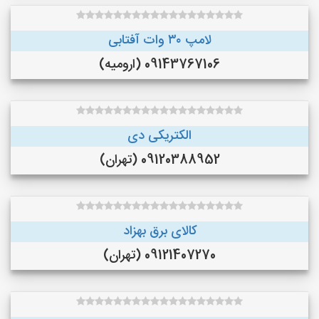
لامپ ۳۰ وات آفتابی
09143767106 (ارومیه)
الکتریکی دی
09120388952 (تهران)
کالای برق بهزاد
09121407270 (تهران)