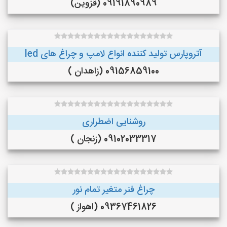
09191890989 (قزوین)
آتروپارس تولید کننده انواع لامپ و چراغ های led
09156859100 (زاهدان )
روشنایی اضطراری
09102033317 (زنجان )
چراغ فنر متغیر تمام نور
09367461826 (اهواز )