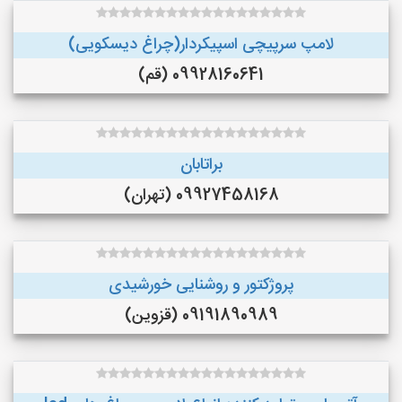
لامپ سرپیچی اسپیکردار(چراغ دیسکویی)
09928160641 (قم)
براتابان
09927458168 (تهران)
پروژکتور و روشنایی خورشیدی
09191890989 (قزوین)