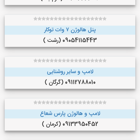
پنل هالوژن ۷ وات توکار
09054115443 (رشت )
لامپ و سایر روشنایی
09112788010 (گرگان )
لامپ و هالوژن پارس شعاع
09133950452 (کرمان )