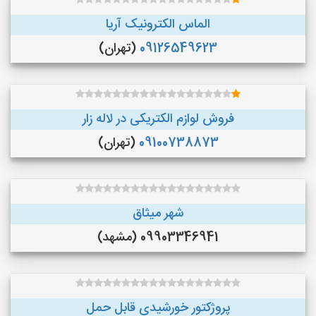
الماس الکترونیک آریا
09126549623
(تهران)
فروش لوازم الکتریکی در لاله زار
09100738873
(تهران)
شهر میثاق
09903346941 (مشهد)
پروژکتور خورشیدی قابل حمل