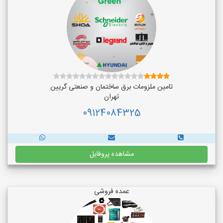
تامین ملزومات برق ساختمان و صنعتی گریین
تهران
09124084325
مشاهده پروفایل
عمده فروشی