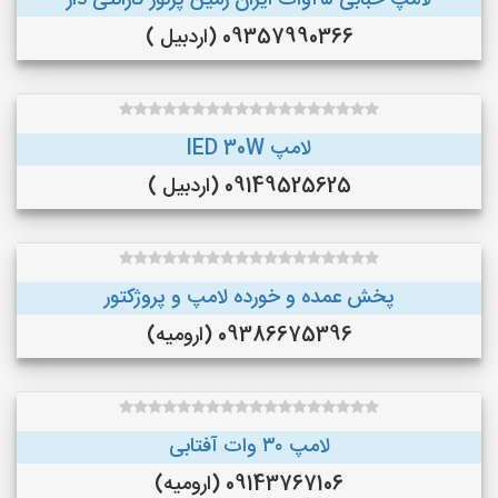
لامپ حبابی ۲۵وات ایران زمین پرنور گارانتی دار
09357990366 (اردبیل )
لامپ lED 30W
09149525625 (اردبیل )
پخش عمده و خورده لامپ و پروژکتور
09386675396 (ارومیه)
لامپ ۳۰ وات آفتابی
09143767106 (ارومیه)