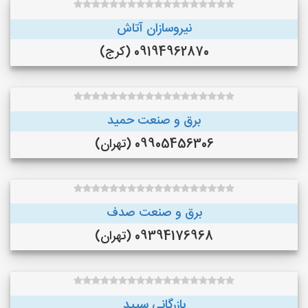
نیروسازان آتاش
09194962870 (کرج)
برق و صنعت حمید
09905456306 (تهران)
برق و صنعت صدف
09394176968 (تهران)
بازرگانی سپید