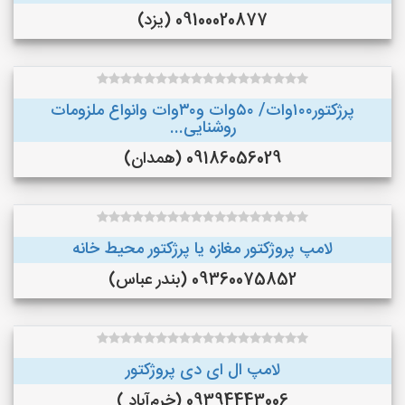
09100020877 (یزد)
پرژکتور۱۰۰وات/ ۵۰وات و۳۰وات وانواع ملزومات
روشنایی...
09186056029 (همدان)
لامپ پروژکتور مغازه یا پرژکتور محیط خانه
09360075852 (بندر عباس)
لامپ ال ای دی پروژکتور
09394443006 (خرم‌آباد )