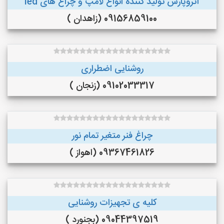
آتروپارس تولید کننده انواع لامپ و چراغ های led
09156859100 (زاهدان )
روشنایی اضطراری
09102033317 (زنجان )
چراغ فنر متغیر تمام نور
09367461826 (اهواز )
کلیه ی تجهیزات روشنایی
09044397519 (بجنورد )