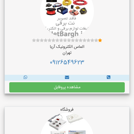
الماس الکترونیک آریا
تهران
09126549623
مشاهده پروفایل
فروشگاه