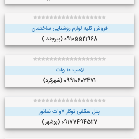
فروش کلیه لوازم روشنایی ساختمان
09105521968 (بیرجند )
لامپ ۱۰ وات
09910603471 (شهرکرد)
پنل سقفی توکار ۷وات نمانور
09177494527 (بوشهر)