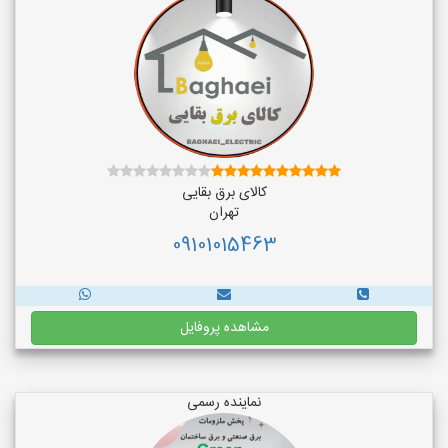
کالای برق بقایی
تهران
09101015463
مشاهده پروفایل
نماینده رسمی