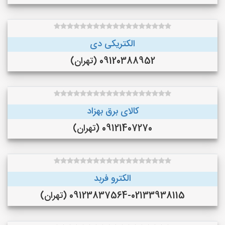
الکتریکی دی
09120388952 (تهران)
کالای برق بهزاد
09121407270 (تهران)
الکترو فربد
09123837564-02133938115 (تهران)