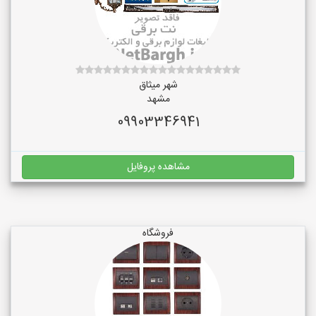
شهر میثاق
مشهد
09903346941
مشاهده پروفایل
فروشگاه