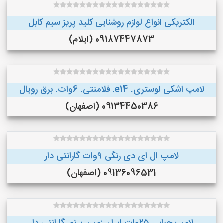
الکتریکی انواع لوازم روشنایی کلید پریز سیم کابل
09187447873 (ایلام)
لامپ اشکی لوستری. e14. فلامنتی. 6وات. برق رویال
09134450386 (اصفهان)
لامپ ال ای دی رنگی ۹وات گارانتی دار
09136096531 (اصفهان)