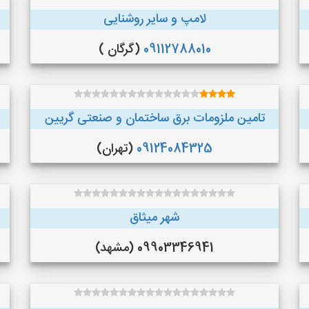
لامپ و سایر روشنایی
09112788010
(گرگان )
تامین ملزومات برق ساختمان و صنعتی گریین
09124084325
(تهران)
شهر میثاق
09903346941 (مشهد)