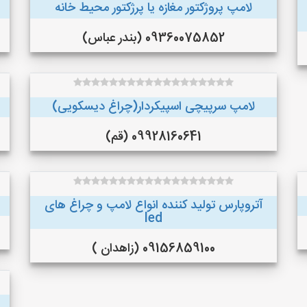
لامپ پروژکتور مغازه یا پرژکتور محیط خانه
09360075852 (بندر عباس)
لامپ سرپیچی اسپیکردار(چراغ دیسکویی)
09928160641 (قم)
آتروپارس تولید کننده انواع لامپ و چراغ های
led
09156859100 (زاهدان )