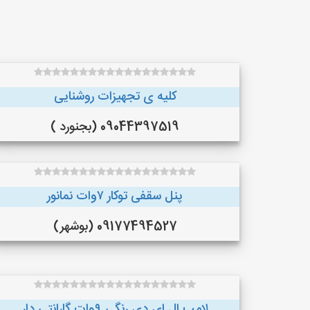
کلیه ی تجهیزات روشنایی
09044397519 (بجنورد )
پنل سقفی توکار ۷وات نمانور
09177494527 (بوشهر)
لامپ ال ای دی رنگی ۹وات گارانتی دار