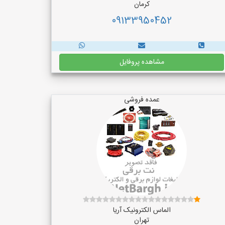
کرمان
09133950452
مشاهده پروفایل
عمده فروشی
الماس الکترونیک آریا
تهران