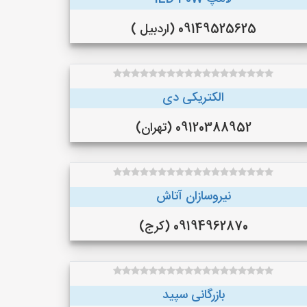
09149525625 (اردبیل )
الکتریکی دی
09120388952 (تهران)
نیروسازان آتاش
09194962870 (کرج)
بازرگانی سپید