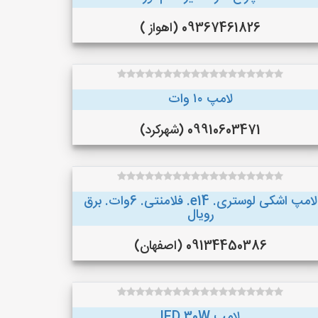
09367461826 (اهواز )
لامپ ۱۰ وات
09910603471 (شهرکرد)
لامپ اشکی لوستری. e14. فلامنتی. 6وات. برق
رویال
09134450386 (اصفهان)
لامپ lED 30W