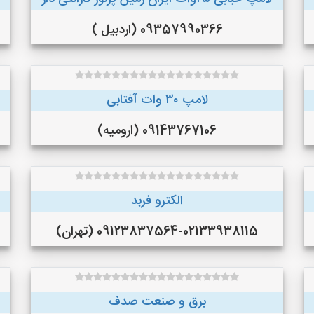
09357990366 (اردبیل )
لامپ ۳۰ وات آفتابی
09143767106 (ارومیه)
الکترو فربد
09123837564-02133938115 (تهران)
برق و صنعت صدف