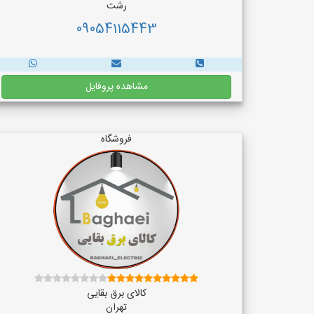
رشت
09054115443
مشاهده پروفایل
فروشگاه
کالای برق بقایی
تهران