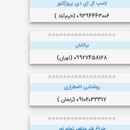
لامپ ال ای دی پروژکتور
09394443006 (خرم‌آباد )
براتابان
09927458168 (تهران)
روشنایی اضطراری
09102033317 (زنجان )
چراغ فنر متغیر تمام نور