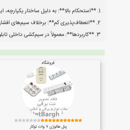
1. **استحکام بالا**: به دلیل ساختار یکپارچه، این سیم مقاومت مکانیکی بالایی دارد.
2. **انعطاف‌پذیری کم**: برخلاف سیم‌های افشان، سیم مفتول انعطاف‌پذیری کمتری دارد و برای کاربردهای ثابت مناسب است.
3. **کاربردها**: معمولاً در سیم‌کشی داخلی تابلوهای برق، سیستم‌های روشنایی و پروژه‌های ساختمانی استفاده می‌شود.
فروشگاه
پنل هالوژن ۷ وات توکار