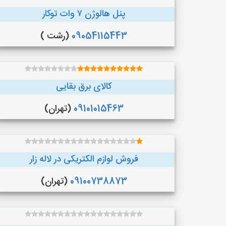
پنل هالوژن ۷ وات توکار
09054115443
(رشت )
کالای برق بقایی
09101015463
(تهران)
فروش لوازم الکتریکی در لاله زار
09100738873
(تهران)