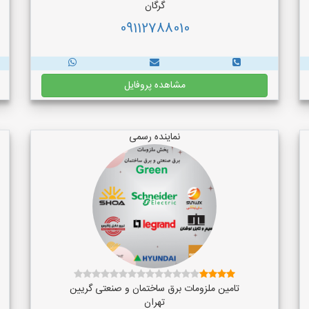
گرگان
09112788010
مشاهده پروفایل
نماینده رسمی
تامین ملزومات برق ساختمان و صنعتی گریین
تهران