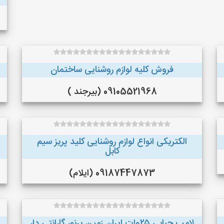
فروش کلیه لوازم روشنایی ساختمان
09105521968 (بیرجند )
الکتریکی انواع لوازم روشنایی کلید پریز سیم
کابل
09187447873 (ایلام)
لامپ حبابی ۲۵وات ایران زمین پرنور گارانتی دار