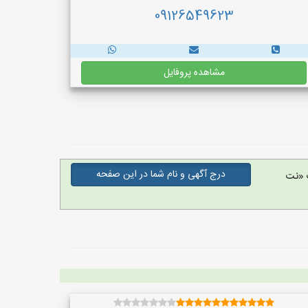
09126549623
مشاهده پروفایل
درج آگهی و نام شما در این صفحه
 «نت