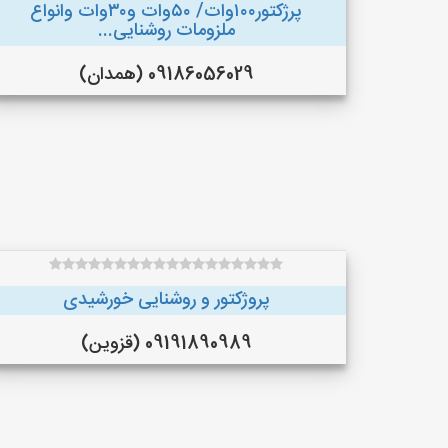
پرژکتور۱۰۰وات/ ۵۰وات و۳۰وات وانواع
ملزومات روشنایی...
09186056029 (همدان)
پروژکتور و روشنایی خورشیدی
09191890989 (قزوین)