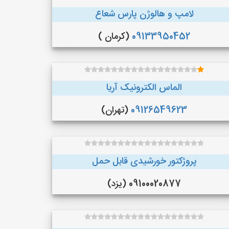
لامپ و هالوژن پارس شعاع
09133950452
(کرمان )
الماس الکترونیک آریا
09126549623
(تهران)
پروژکتور خورشیدی قابل حمل
09100020877 (یزد)