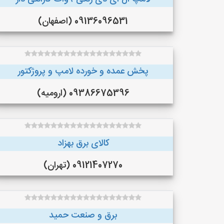
09136096531 (اصفهان)
پخش عمده و خورده لامپ و پروژکتور
09386675396 (ارومیه)
کالای برق بهزاد
09121407270 (تهران)
برق و صنعت حمید