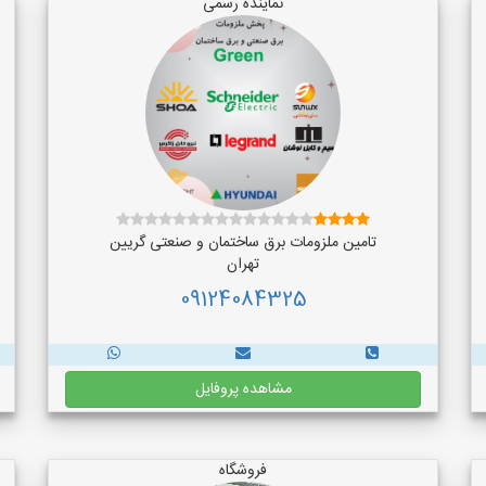
نماینده رسمی
تامین ملزومات برق ساختمان و صنعتی گریین
تهران
09124084325
مشاهده پروفایل
فروشگاه