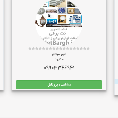
شهر میثاق
مشهد
09903346941
مشاهده پروفایل