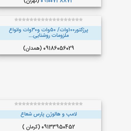
09100738873
(تهران)
پرژکتور۱۰۰وات/ ۵۰وات و۳۰وات وانواع
ملزومات روشنایی...
09186056029 (همدان)
لامپ و هالوژن پارس شعاع
09133950452 (کرمان )