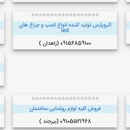
آتروپارس تولید کننده انواع لامپ و چراغ های
led
09156859100 (زاهدان )
فروش کلیه لوازم روشنایی ساختمان
09105521968 (بیرجند )