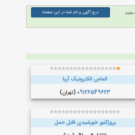
درج آگهی و نام شما در این صفحه
 «نت
الماس الکترونیک آریا
09126549623
(تهران)
پروژکتور خورشیدی قابل حمل