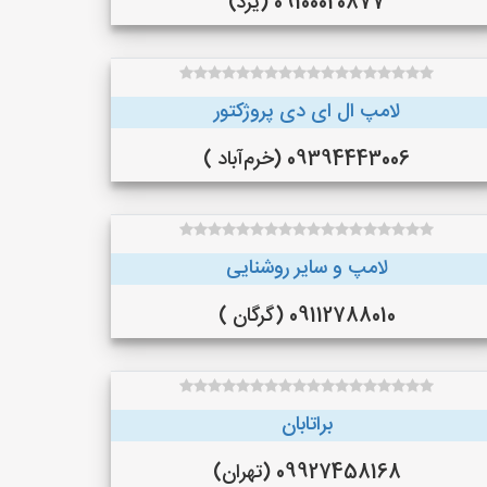
09100020877 (یزد)
لامپ ال ای دی پروژکتور
09394443006 (خرم‌آباد )
لامپ و سایر روشنایی
09112788010 (گرگان )
براتابان
09927458168 (تهران)