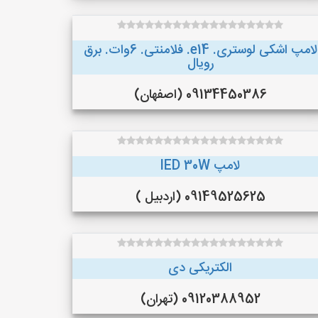
لامپ اشکی لوستری. e14. فلامنتی. 6وات. برق
رویال
09134450386 (اصفهان)
لامپ lED 30W
09149525625 (اردبیل )
الکتریکی دی
09120388952 (تهران)