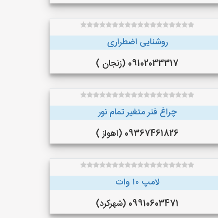
روشنایی اضطراری
09102033317 (زنجان )
چراغ فنر متغیر تمام نور
09367461826 (اهواز )
لامپ ۱۰ وات
09910603471 (شهرکرد)