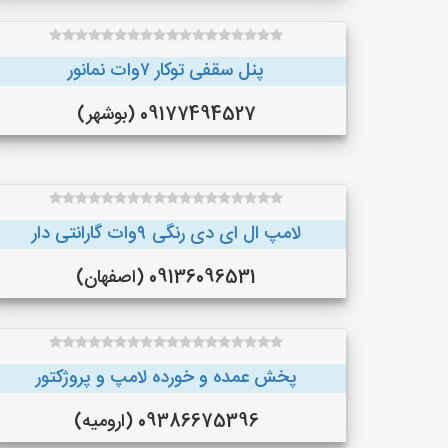
پنل سقفی توکار ۷وات نمانور
09177494527 (بوشهر)
لامپ ال ای دی رنگی ۹وات گارانتی دار
09136096531 (اصفهان)
پخش عمده و خورده لامپ و پروژکتور
09386675396 (ارومیه)