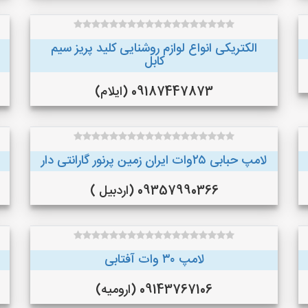
الکتریکی انواع لوازم روشنایی کلید پریز سیم
کابل
09187447873 (ایلام)
لامپ حبابی ۲۵وات ایران زمین پرنور گارانتی دار
09357990366 (اردبیل )
لامپ ۳۰ وات آفتابی
09143767106 (ارومیه)