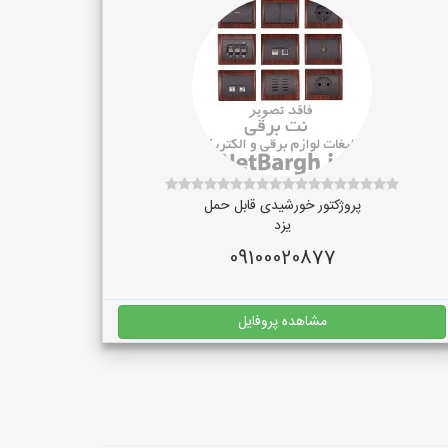
پروژکتور خورشیدی قابل حمل
یزد
09100020877
مشاهده پروفایل