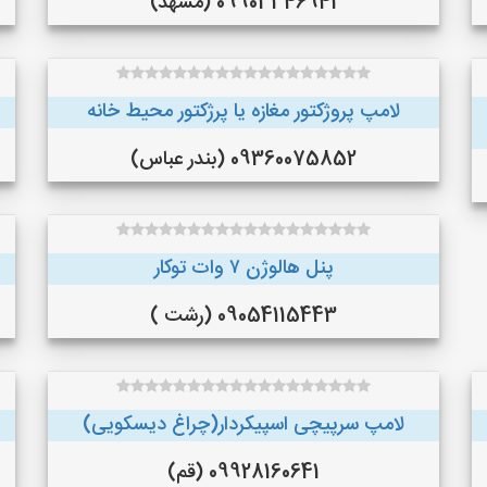
09903346941 (مشهد)
لامپ پروژکتور مغازه یا پرژکتور محیط خانه
09360075852 (بندر عباس)
پنل هالوژن ۷ وات توکار
09054115443 (رشت )
لامپ سرپیچی اسپیکردار(چراغ دیسکویی)
09928160641 (قم)