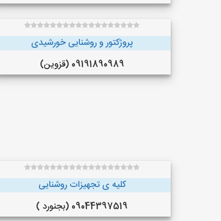
پروژکتور و روشنایی خورشیدی
09191890989 (قزوین)
کلیه ی تجهیزات روشنایی
09044397519 (بجنورد )