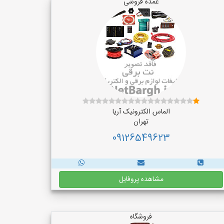
عمده فروشی
الماس الکترونیک آریا
تهران
09126549623
مشاهده پروفایل
فروشگاه