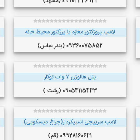
09903346941 (مشهد)
لامپ پروژکتور مغازه یا پرژکتور محیط خانه
09360075852 (بندر عباس)
پنل هالوژن ۷ وات توکار
09054115443 (رشت )
لامپ سرپیچی اسپیکردار(چراغ دیسکویی)
09928160641 (قم)