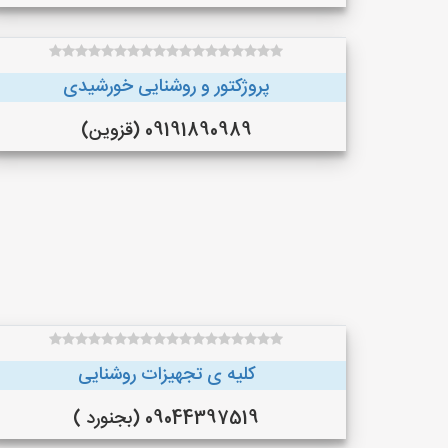
پروژکتور و روشنایی خورشیدی
09191890989 (قزوین)
کلیه ی تجهیزات روشنایی
09044397519 (بجنورد )