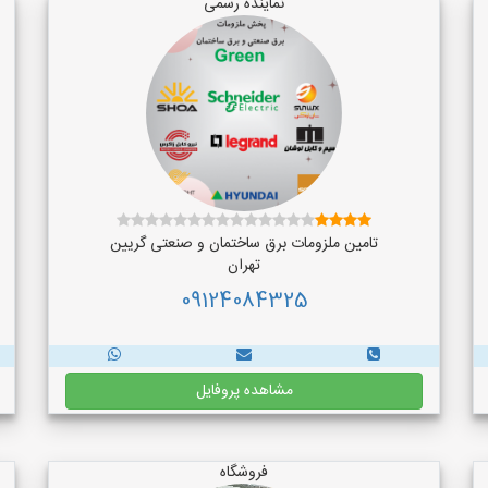
نماینده رسمی
تامین ملزومات برق ساختمان و صنعتی گریین
تهران
09124084325
مشاهده پروفایل
فروشگاه