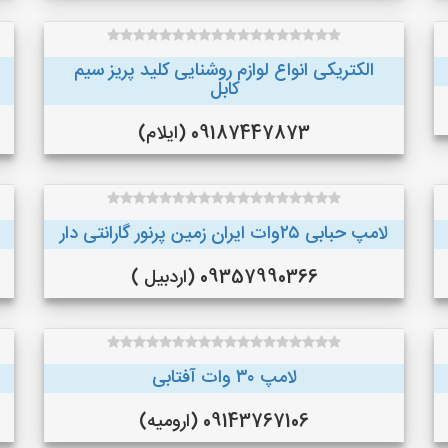
الکتریکی انواع لوازم روشنایی کلید پریز سیم
کابل
09187447873 (ایلام)
لامپ حبابی ۲۵وات ایران زمین پرنور گارانتی دار
09357990366 (اردبیل )
لامپ ۳۰ وات آفتابی
09143767106 (ارومیه)