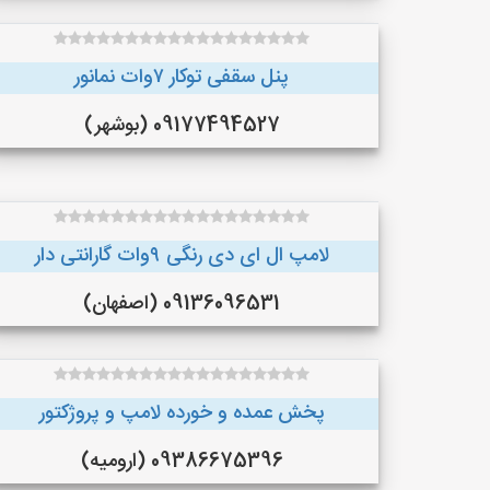
پنل سقفی توکار ۷وات نمانور
09177494527 (بوشهر)
لامپ ال ای دی رنگی ۹وات گارانتی دار
09136096531 (اصفهان)
پخش عمده و خورده لامپ و پروژکتور
09386675396 (ارومیه)