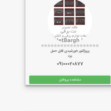
پروژکتور خورشیدی قابل حمل
یزد
09100020877
مشاهده پروفایل