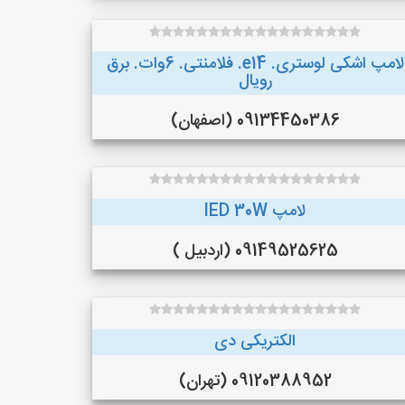
لامپ اشکی لوستری. e14. فلامنتی. 6وات. برق
رویال
09134450386 (اصفهان)
لامپ lED 30W
09149525625 (اردبیل )
الکتریکی دی
09120388952 (تهران)