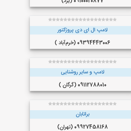
09100020877 (یزد)
لامپ ال ای دی پروژکتور
09394443006 (خرم‌آباد )
لامپ و سایر روشنایی
09112788010 (گرگان )
براتابان
09927458168 (تهران)