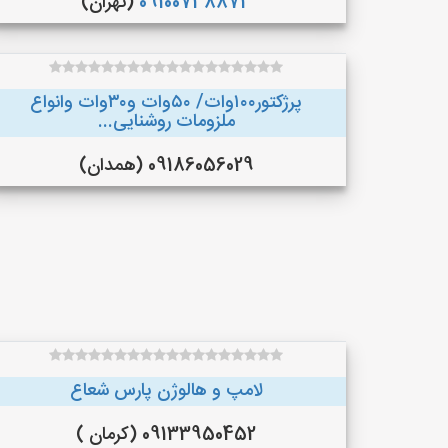
09100738873
(تهران)
پرژکتور۱۰۰وات/ ۵۰وات و۳۰وات وانواع
ملزومات روشنایی...
09186056029 (همدان)
لامپ و هالوژن پارس شعاع
09133950452 (کرمان )