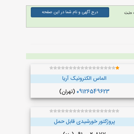
درج آگهی و نام شما در این صفحه
 «نت
الماس الکترونیک آریا
09126549623
(تهران)
پروژکتور خورشیدی قابل حمل