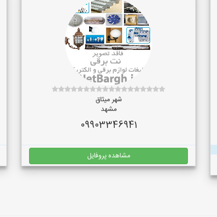
شهر میثاق
مشهد
09903346941
مشاهده پروفایل