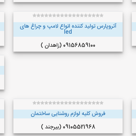
آتروپارس تولید کننده انواع لامپ و چراغ های
led
09156859100 (زاهدان )
فروش کلیه لوازم روشنایی ساختمان
09105521968 (بیرجند )