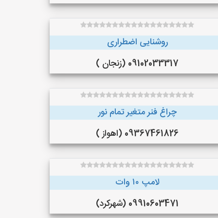
روشنایی اضطراری
09102033317 (زنجان )
چراغ فنر متغیر تمام نور
09367461826 (اهواز )
لامپ ۱۰ وات
09910603471 (شهرکرد)