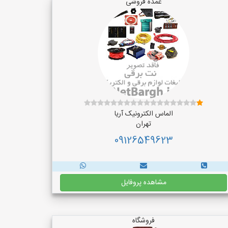
عمده فروشی
الماس الکترونیک آریا
تهران
09126549623
مشاهده پروفایل
فروشگاه