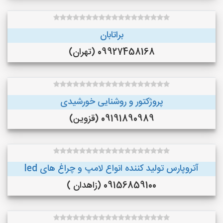
براتابان
09927458168 (تهران)
پروژکتور و روشنایی خورشیدی
09191890989 (قزوین)
آتروپارس تولید کننده انواع لامپ و چراغ های led
09156859100 (زاهدان )