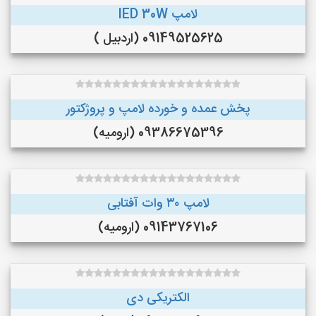
لامپ lED 30W
09149525625 (اردبیل )
پخش عمده و خورده لامپ و پروژکتور
09386675396 (ارومیه)
لامپ ۳۰ وات آفتابی
09143767106 (ارومیه)
الکتریکی دی