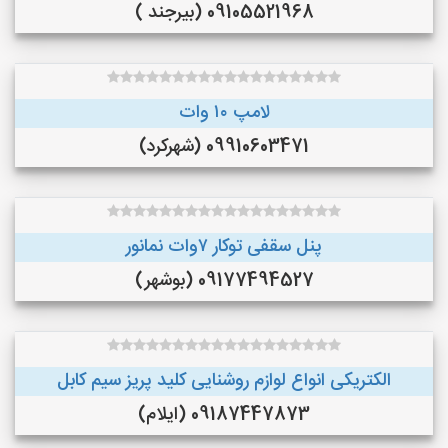
09105521968 (بیرجند )
لامپ ۱۰ وات
09910603471 (شهرکرد)
پنل سقفی توکار ۷وات نمانور
09177494527 (بوشهر)
الکتریکی انواع لوازم روشنایی کلید پریز سیم کابل
09187447873 (ایلام)