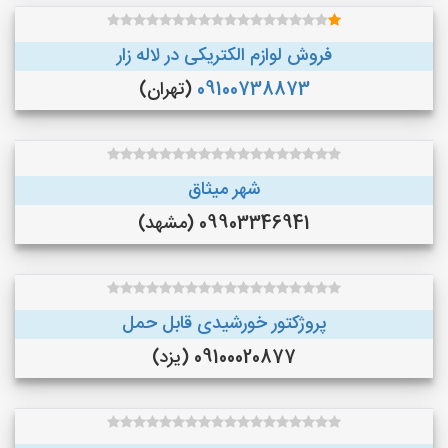
فروش لوازم الکتریکی در لاله زار
09100738873
(تهران)
شهر میثاق
09903346941 (مشهد)
پروژکتور خورشیدی قابل حمل
09100020877 (یزد)