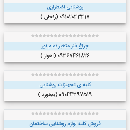
روشنایی اضطراری
09102033317 (زنجان )
چراغ فنر متغیر تمام نور
09367461826 (اهواز )
کلیه ی تجهیزات روشنایی
09044397519 (بجنورد )
فروش کلیه لوازم روشنایی ساختمان