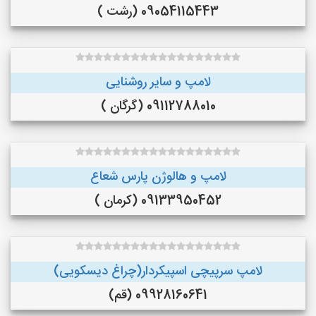
09054115443 (رشت )
لامپ و سایر روشنایی
09112788010 (گرگان )
لامپ و هالوژن پارس شعاع
09133950452 (کرمان )
لامپ سرپیچی اسپیکردار(چراغ دیسکویی)
09928160641 (قم)