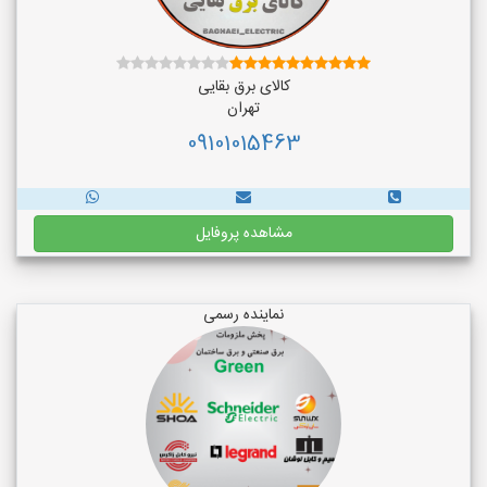
کالای برق بقایی
تهران
09101015463
مشاهده پروفایل
نماینده رسمی