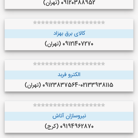
09120388952 (تهران)
کالای برق بهزاد
09121407270 (تهران)
الکترو فربد
09123837564-02133938115 (تهران)
نیروسازان آتاش
09194962870 (کرج)