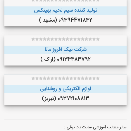
تولید کننده سیم لحیم بهینکس
09394471832 (مشهد )
شرکت نیک افروز مانا
09134483792 (اراک )
لوازم الکتریکی و روشنایی
09372108813 (تبریز)
سایر مطالب آموزشی سایت نت برقی :