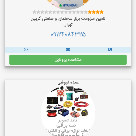
تامین ملزومات برق ساختمان و صنعتی گریین
تهران
09124084325
مشاهده پروفایل
عمده فروشی