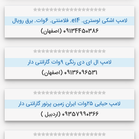
لامپ اشکی لوستری. e14. فلامنتی. 6وات. برق رویال
09134450386 (اصفهان)
لامپ ال ای دی رنگی ۹وات گارانتی دار
09136096531 (اصفهان)
لامپ حبابی ۲۵وات ایران زمین پرنور گارانتی دار
09357990366 (اردبیل )