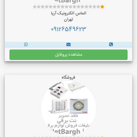
الماس الکترونیک آریا
تهران
09126549623
مشاهده پروفایل
فروشگاه