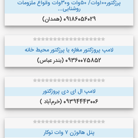
پرژکتور۱۰۰وات/ ۵۰وات و۳۰وات وانواع ملزومات
روشنایی...
09186056029 (همدان)
لامپ پروژکتور مغازه یا پرژکتور محیط خانه
09360075852 (بندر عباس)
لامپ ال ای دی پروژکتور
09394443006 (خرم‌آباد )
پنل هالوژن ۷ وات توکار