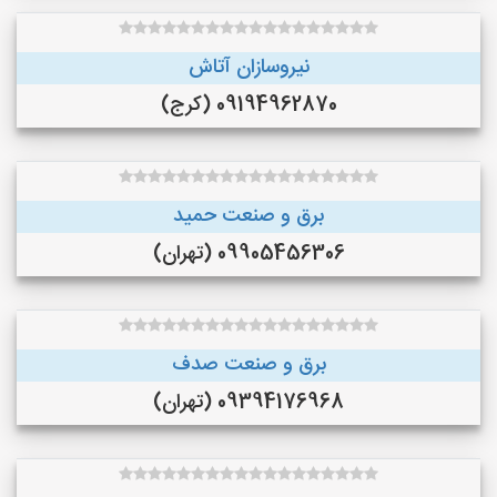
نیروسازان آتاش
09194962870 (کرج)
برق و صنعت حمید
09905456306 (تهران)
برق و صنعت صدف
09394176968 (تهران)