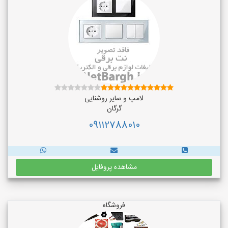
لامپ و سایر روشنایی
گرگان
09112788010
مشاهده پروفایل
فروشگاه