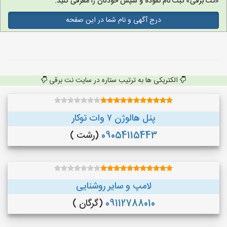
«نت برقی» ثبت نام نموده و سپس خودتان را معرفی کنید.
درج آگهی و نام شما در این صفحه
الکتریکی ها به ترتیب ستاره در سایت نت برقی
پنل هالوژن ۷ وات توکار
09054115443
(رشت )
لامپ و سایر روشنایی
09112788010
(گرگان )