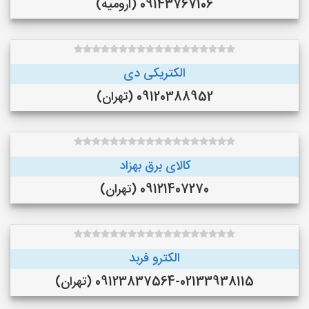
09143767106 (ارومیه)
الکتریکی دی
09120388952 (تهران)
کالای برق بهزاد
09121407270 (تهران)
الکترو فربد
09123837564-02133938115 (تهران)