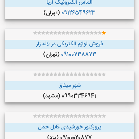
الماس الکترونیک آریا
09126549623
(تهران)
فروش لوازم الکتریکی در لاله زار
09100738873
(تهران)
شهر میثاق
09903346941 (مشهد)
پروژکتور خورشیدی قابل حمل
09100020877 (یزد)