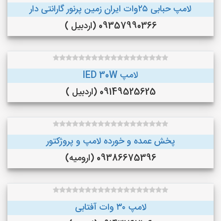
لامپ حبابی ۲۵وات ایران زمین پرنور گارانتی دار
09357990366 (اردبیل )
لامپ lED 30W
09149525625 (اردبیل )
پخش عمده و خورده لامپ و پروژکتور
09386675396 (ارومیه)
لامپ ۳۰ وات آفتابی