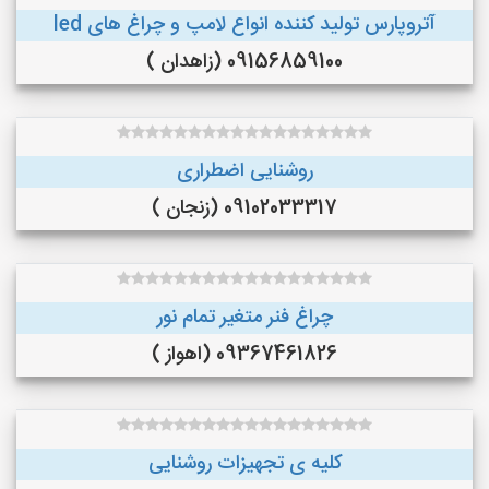
آتروپارس تولید کننده انواع لامپ و چراغ های led
09156859100 (زاهدان )
روشنایی اضطراری
09102033317 (زنجان )
چراغ فنر متغیر تمام نور
09367461826 (اهواز )
کلیه ی تجهیزات روشنایی