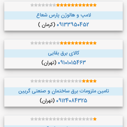
لامپ و هالوژن پارس شعاع
09133950452
(کرمان )
کالای برق بقایی
09101015463
(تهران)
تامین ملزومات برق ساختمان و صنعتی گریین
09124084325
(تهران)