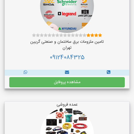
تامین ملزومات برق ساختمان و صنعتی گریین
تهران
09124084325
مشاهده پروفایل
عمده فروشی