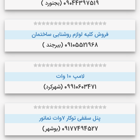
09044397519 (بجنورد )
فروش کلیه لوازم روشنایی ساختمان
09105521968 (بیرجند )
لامپ ۱۰ وات
09910603471 (شهرکرد)
پنل سقفی توکار ۷وات نمانور
09177494527 (بوشهر)