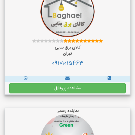
کالای برق بقایی
تهران
09101015463
مشاهده پروفایل
نماینده رسمی