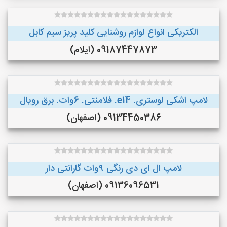
الکتریکی انواع لوازم روشنایی کلید پریز سیم کابل
09187447873 (ایلام)
لامپ اشکی لوستری. e14. فلامنتی. 6وات. برق رویال
09134450386 (اصفهان)
لامپ ال ای دی رنگی ۹وات گارانتی دار
09136096531 (اصفهان)