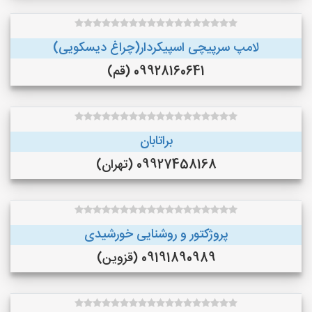
لامپ سرپیچی اسپیکردار(چراغ دیسکویی)
09928160641 (قم)
براتابان
09927458168 (تهران)
پروژکتور و روشنایی خورشیدی
09191890989 (قزوین)