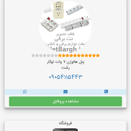
پنل هالوژن ۷ وات توکار
رشت
09054115443
مشاهده پروفایل
فروشگاه