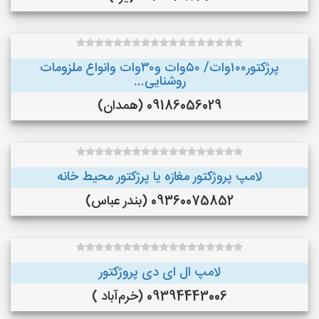
پرژکتور۱۰۰وات/ ۵۰وات و۳۰وات وانواع ملزومات
روشنایی...
09186056029 (همدان)
لامپ پروژکتور مغازه یا پرژکتور محیط خانه
09360075852 (بندر عباس)
لامپ ال ای دی پروژکتور
09394443006 (خرم‌آباد )