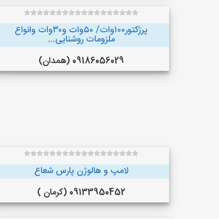
پرژکتور۱۰۰وات/ ۵۰وات و۳۰وات وانواع
ملزومات روشنایی...
09186056029 (همدان)
لامپ و هالوژن پارس شعاع
09133950452 (کرمان )