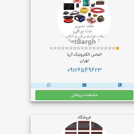
الماس الکترونیک آریا
تهران
09126549623
مشاهده پروفایل
فروشگاه