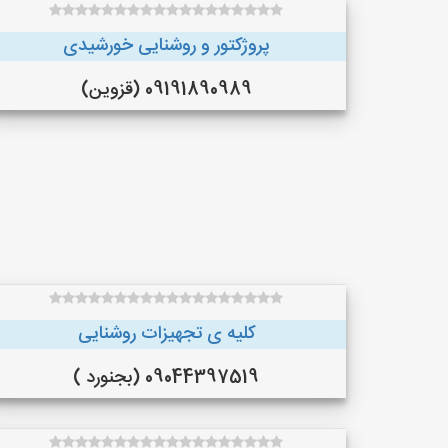
پروژکتور و روشنایی خورشیدی
09191890989 (قزوین)
کلیه ی تجهیزات روشنایی
09044397519 (بجنورد )