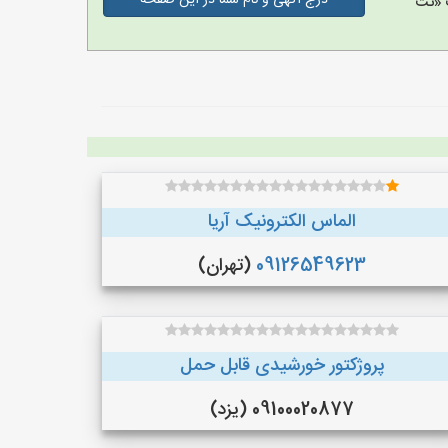
درج آگهی و نام شما در این صفحه
 «نت
الماس الکترونیک آریا
09126549623
(تهران)
پروژکتور خورشیدی قابل حمل
09100020877 (یزد)