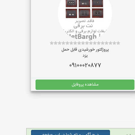
پروژکتور خورشیدی قابل حمل
یزد
09100020877
مشاهده پروفایل