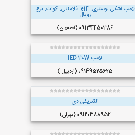
لامپ اشکی لوستری. e14. فلامنتی. 6وات. برق
رویال
09134450386 (اصفهان)
لامپ lED 30W
09149525625 (اردبیل )
الکتریکی دی
09120388952 (تهران)