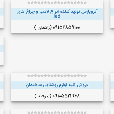
آتروپارس تولید کننده انواع لامپ و چراغ های
led
09156859100 (زاهدان )
فروش کلیه لوازم روشنایی ساختمان
09105521968 (بیرجند )