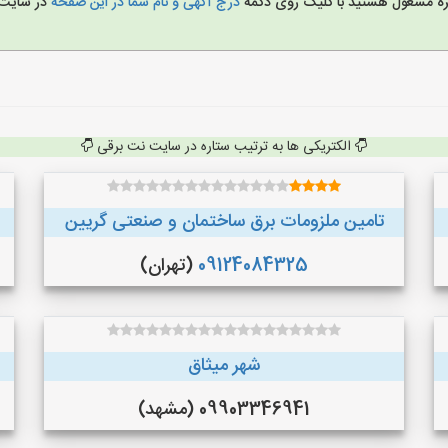
غیره مشغول هستید با کلیک روی دکمه
درج آگهی و نام شما در این صفحه
در سایت
الکتریکی ها به ترتیب ستاره در سایت نت برقی
تامین ملزومات برق ساختمان و صنعتی گریین
09124084325
(تهران)
شهر میثاق
09903346941 (مشهد)