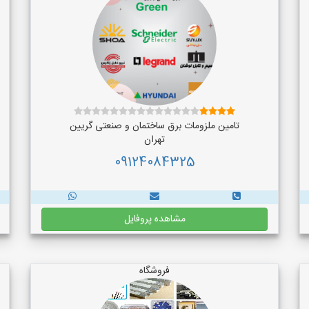
تامین ملزومات برق ساختمان و صنعتی گریین
تهران
09124084325
مشاهده پروفایل
فروشگاه