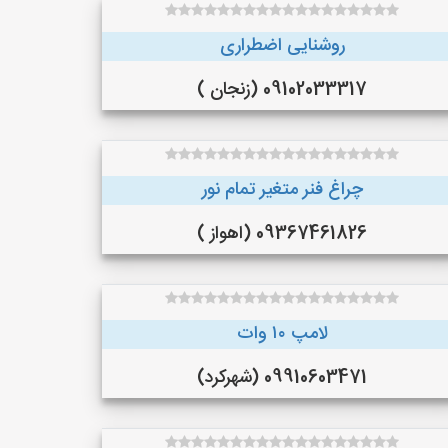
روشنایی اضطراری
09102033317 (زنجان )
چراغ فنر متغیر تمام نور
09367461826 (اهواز )
لامپ ۱۰ وات
09910603471 (شهرکرد)