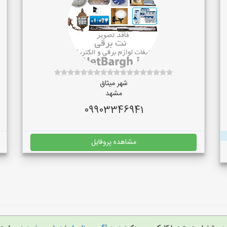
شهر میثاق
مشهد
09903346941
مشاهده پروفایل