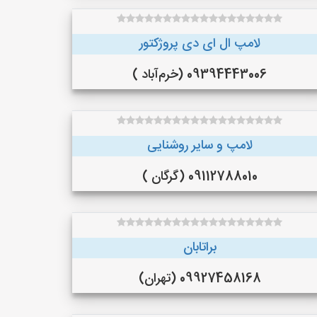
لامپ ال ای دی پروژکتور
09394443006 (خرم‌آباد )
لامپ و سایر روشنایی
09112788010 (گرگان )
براتابان
09927458168 (تهران)