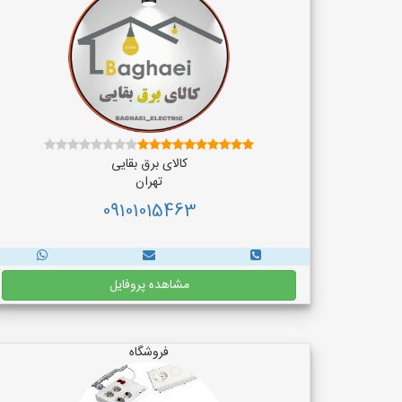
کالای برق بقایی
تهران
09101015463
مشاهده پروفایل
فروشگاه