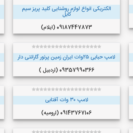
الکتریکی انواع لوازم روشنایی کلید پریز سیم
کابل
09187447873 (ایلام)
لامپ حبابی ۲۵وات ایران زمین پرنور گارانتی دار
09357990366 (اردبیل )
لامپ ۳۰ وات آفتابی
09143767106 (ارومیه)