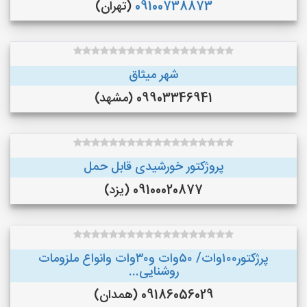
09100738873
(تهران)
شهر میثاق
09903346941 (مشهد)
پروژکتور خورشیدی قابل حمل
09100020877 (یزد)
پرژکتور۱۰۰وات/ ۵۰وات و۳۰وات وانواع ملزومات
روشنایی...
09186056029 (همدان)