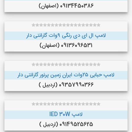
09134450386 (اصفهان)
لامپ ال ای دی رنگی ۹وات گارانتی دار
09136096531 (اصفهان)
لامپ حبابی ۲۵وات ایران زمین پرنور گارانتی دار
09357990366 (اردبیل )
لامپ lED 30W
09149525625 (اردبیل )