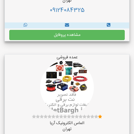
تهران
09124084325
مشاهده پروفایل
عمده فروشی
الماس الکترونیک آریا
تهران