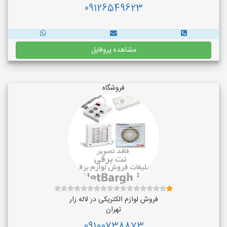
09126549623
مشاهده پروفایل
فروشگاه
فروش لوازم الکتریکی در لاله زار
تهران
09100738873