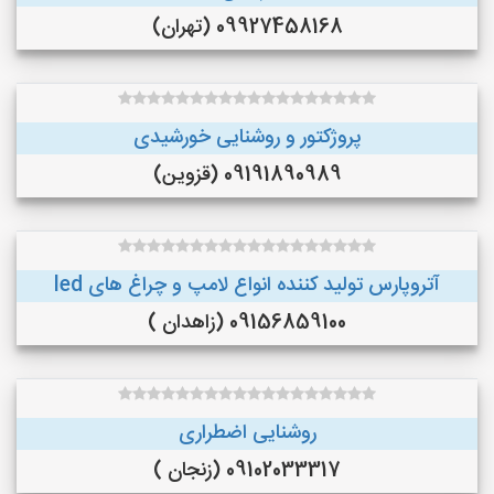
09927458168 (تهران)
پروژکتور و روشنایی خورشیدی
09191890989 (قزوین)
آتروپارس تولید کننده انواع لامپ و چراغ های led
09156859100 (زاهدان )
روشنایی اضطراری
09102033317 (زنجان )