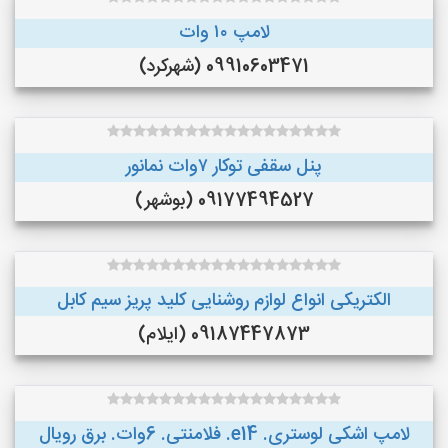
لامپ ۱۰ وات
09910603471 (شهرکرد)
پنل سقفی توکار ۷وات نمانور
09177494527 (بوشهر)
الکتریکی انواع لوازم روشنایی کلید پریز سیم کابل
09187447873 (ایلام)
لامپ اشکی لوستری. e14. فلامنتی. 6وات. برق رویال