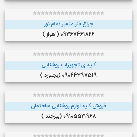
چراغ فنر متغیر تمام نور
09367461826 (اهواز )
کلیه ی تجهیزات روشنایی
09044397519 (بجنورد )
فروش کلیه لوازم روشنایی ساختمان
09105521968 (بیرجند )