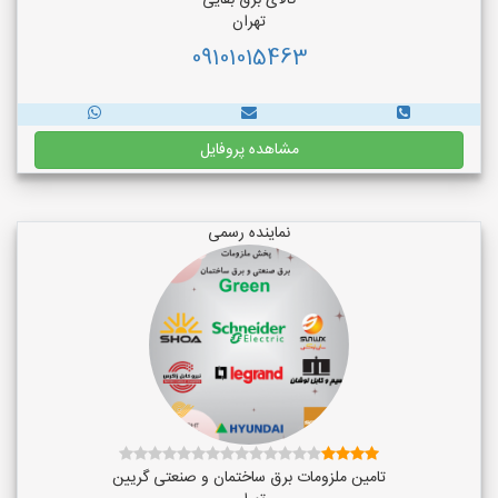
کالای برق بقایی
تهران
09101015463
مشاهده پروفایل
نماینده رسمی
تامین ملزومات برق ساختمان و صنعتی گریین