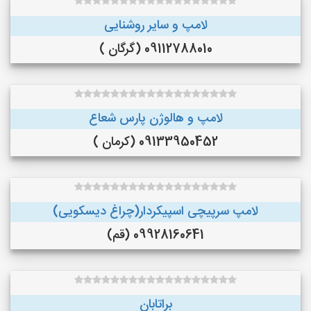
لامپ و سایر روشنایی
09112788010 (گرگان )
لامپ و هالوژن پارس شعاع
09133950452 (کرمان )
لامپ سرپیچی اسپیکردار(چراغ دیسکویی)
09928160641 (قم)
براتابان