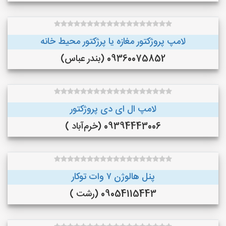
لامپ پروژکتور مغازه یا پرژکتور محیط خانه
09360075852 (بندر عباس)
لامپ ال ای دی پروژکتور
09394443006 (خرم‌آباد )
پنل هالوژن ۷ وات توکار
09054115443 (رشت )