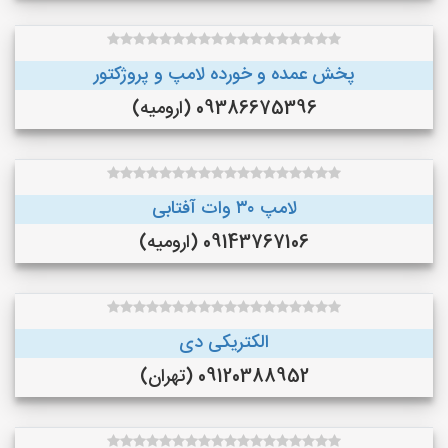
پخش عمده و خورده لامپ و پروژکتور
09386675396 (ارومیه)
لامپ ۳۰ وات آفتابی
09143767106 (ارومیه)
الکتریکی دی
09120388952 (تهران)