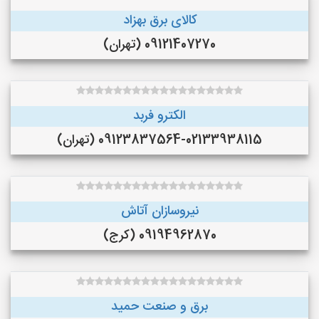
کالای برق بهزاد
09121407270 (تهران)
الکترو فربد
09123837564-02133938115 (تهران)
نیروسازان آتاش
09194962870 (کرج)
برق و صنعت حمید