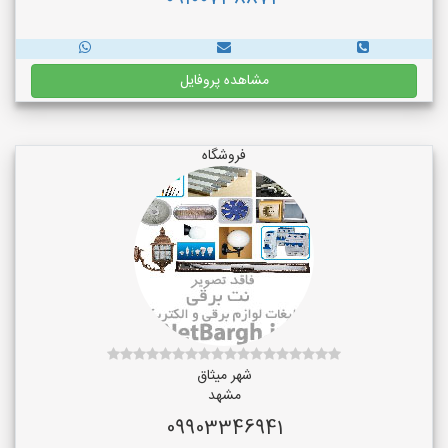
مشاهده پروفایل
فروشگاه
شهر میثاق
مشهد
09903346941