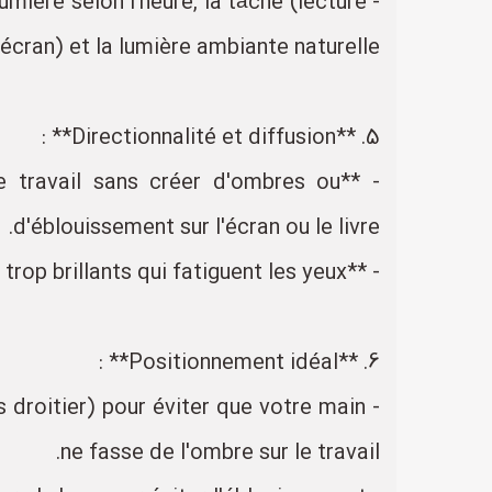
lumière selon l'heure, la tâche (lecture
r écran) et la lumière ambiante naturelle.
5. **Directionnalité et diffusion** :
de travail sans créer d'ombres ou
d'éblouissement sur l'écran ou le livre.
- **Abat-jour diffusant** ou lumière indirecte pour éviter les points trop brillants qui fatiguent les yeux.
6. **Positionnement idéal** :
 droitier) pour éviter que votre main
ne fasse de l'ombre sur le travail.