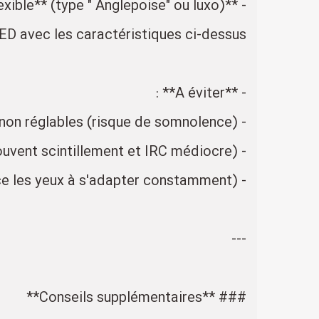
- **Lampe arquée avec bras flexible** (type " Anglepoise" ou luxo) :
LED avec les caractéristiques ci-dessus.
- **À éviter** :
- Lampes halogènes trop chaudes (<3000K) ou non réglables (risque de somnolence).
- Lampes fluorescentes tubes classiques (souvent scintillement et IRC médiocre).
- Lumière directe d'un plafond sans éclairage localisé (crée des ombres et force les yeux à s'adapter constamment).
---
### **Conseils supplémentaires**