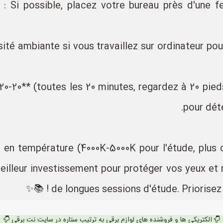
** : Si possible, placez votre bureau près d'une f
nosité ambiante si vous travaillez sur ordinateur po
**20-20-20** (toutes les 20 minutes, regardez à 20 
pour déte
en température (4000K-5000K pour l'étude, plus 
e meilleur investissement pour protéger vos yeux e
de longues sessions d'étude. Priorisez le 
الکتریکی ها و فروشنده های لوازم برقی به ترتیب ستاره در سایت نت برقی