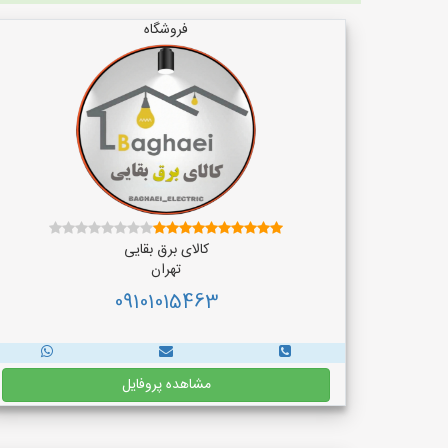
فروشگاه
کالای برق بقایی
تهران
09101015463
مشاهده پروفایل