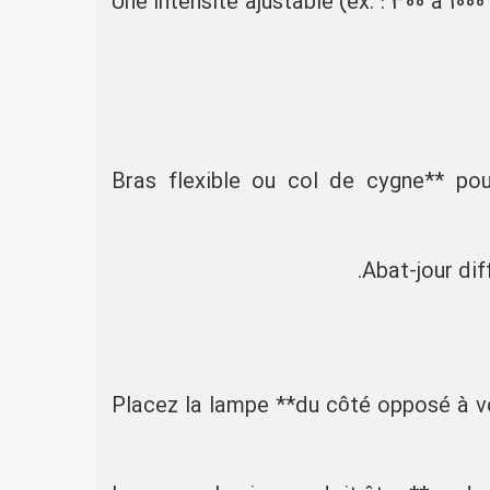
- Une intensité ajustable (ex. : 300 à 10
- **Bras flexible ou col de cygne** 
- Placez la lampe **du côté opposé à v