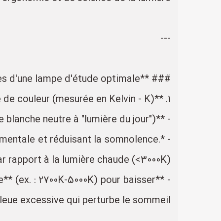
---
### **Caractéristiques essentielles d'une lampe d'étude optimale**
1. **Température de couleur (mesurée en Kelvin - K)** :
- **Idéal pour l'étude en journée/soirée tôt** : **4000K à 5000K** (lumière blanche neutre à "lumière du jour").
té mentale et réduisant la somnolence.
r rapport à la lumière chaude (<3000K).
e** (ex. : 2700K-5000K) pour baisser
bleue excessive qui perturbe le sommeil.