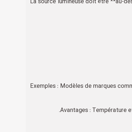
- La source lumineuse doit être **au-d
Exemples : Modèles de marques comme