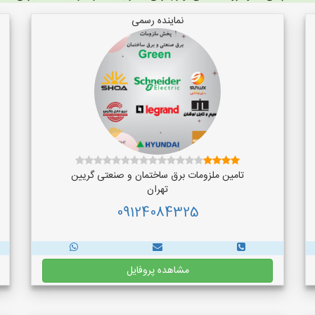
نماینده رسمی
تامین ملزومات برق ساختمان و صنعتی گریین
تهران
09124084325
مشاهده پروفایل