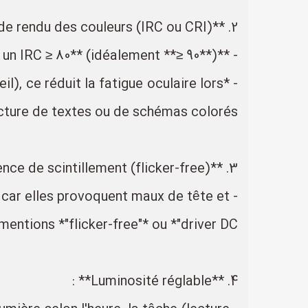
2. **Indice de rendu des couleurs (IRC ou CRI)** :
- **Privilégiez un IRC ≥ 80** (idéalement **≥ 90**).
l), ce réduit la fatigue oculaire lors
ecture de textes ou de schémas colorés.
3. **Absence de scintillement (flicker-free)** :
, car elles provoquent maux de tête et
ntions *"flicker-free"* ou *"driver DC"*.
4. **Luminosité réglable** :