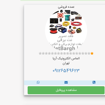
عمده فروشی
الماس الکترونیک آریا
تهران
09126549623
مشاهده پروفایل