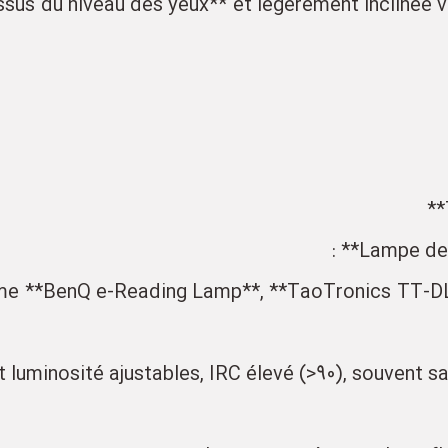
essus du niveau des yeux** et légèrement inclinée v
 **BenQ e-Reading Lamp**, **TaoTronics TT-DL13