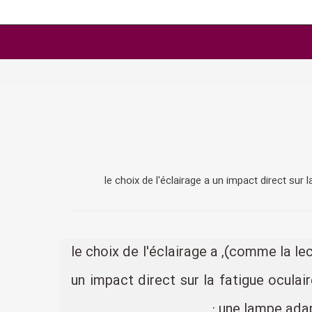
برای مطالعه و کارهای nécessیت koncentrasyon بالا (comme la lecture, l'écriture ou le travail sur ordinateur), le choix de l'éclairage a
un impact direct sur la fatigue oculai
une lampe adap