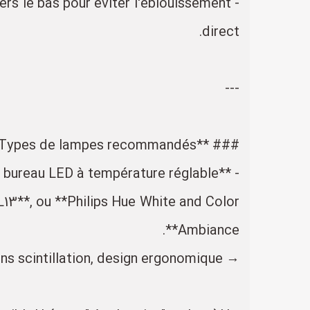
ers le bas pour éviter l'éblouissement
direct.
---
### **Types de lampes recommandés**
- **Lampe de bureau LED à température réglable** :
**, ou **Philips Hue White and Color
Ambiance**.
→ Avantages : Température et luminosité ajustables, IRC élevé (>90), souvent sans scintillation, design ergonomique.