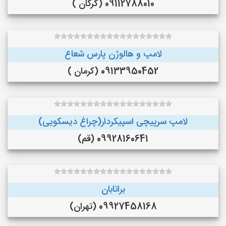
09112788010 (گرگان )
لامپ و هالوژن پارس شعاع
09133950452 (کرمان )
لامپ سرپیچی اسپیکردار(چراغ دیسکویی)
09928160641 (قم)
براتابان
09927458168 (تهران)