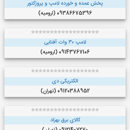
پخش عمده و خورده لامپ و پروژکتور
09386675396 (ارومیه)
لامپ ۳۰ وات آفتابی
09143767106 (ارومیه)
الکتریکی دی
09120388952 (تهران)
کالای برق بهزاد