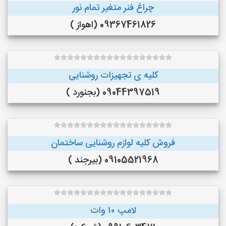
چراغ فنر متغیر تمام نور
09367461826 (اهواز )
کلیه ی تجهیزات روشنایی
09044397519 (بجنورد )
فروش کلیه لوازم روشنایی ساختمان
09105521968 (بیرجند )
لامپ ۱۰ وات