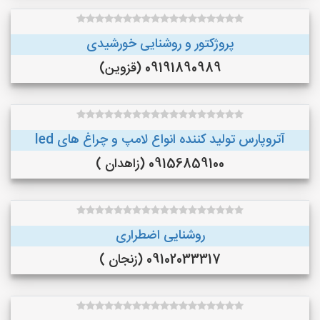
پروژکتور و روشنایی خورشیدی
09191890989 (قزوین)
آتروپارس تولید کننده انواع لامپ و چراغ های led
09156859100 (زاهدان )
روشنایی اضطراری
09102033317 (زنجان )