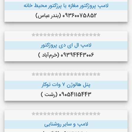
لامپ پروژکتور مغازه یا پرژکتور محیط خانه
09360075852 (بندر عباس)
لامپ ال ای دی پروژکتور
09394443006 (خرم‌آباد )
پنل هالوژن ۷ وات توکار
09054115443 (رشت )
لامپ و سایر روشنایی