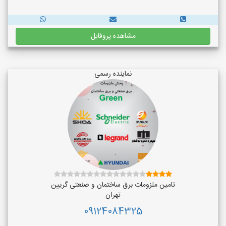
مشاهده پروفایل
نماینده رسمی
تامین ملزومات برق ساختمان و صنعتی گریین
تهران
09124084325