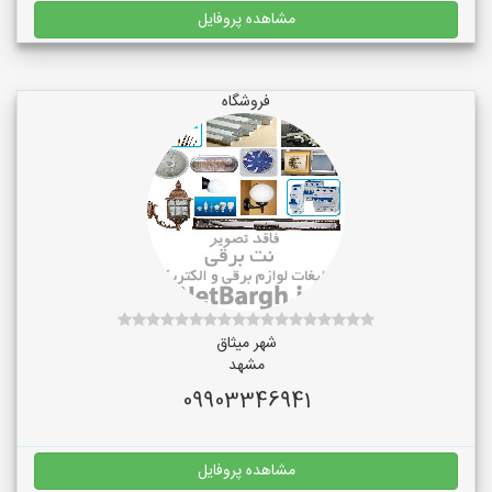
مشاهده پروفایل
فروشگاه
شهر میثاق
مشهد
09903346941
مشاهده پروفایل