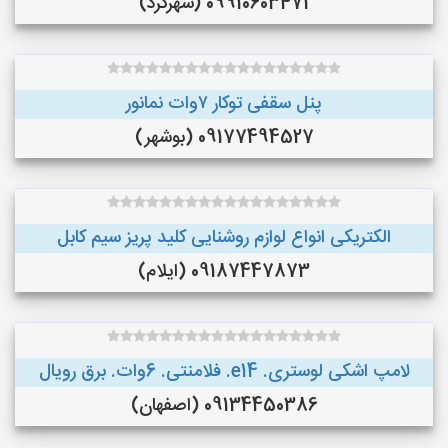
09910603471 (شهرکرد)
پنل سقفی توکار ۷وات نمانور
09177494527 (بوشهر)
الکتریکی انواع لوازم روشنایی کلید پریز سیم کابل
09187447873 (ایلام)
لامپ اشکی لوستری. e14. فلامنتی. 6وات. برق رویال
09134450386 (اصفهان)