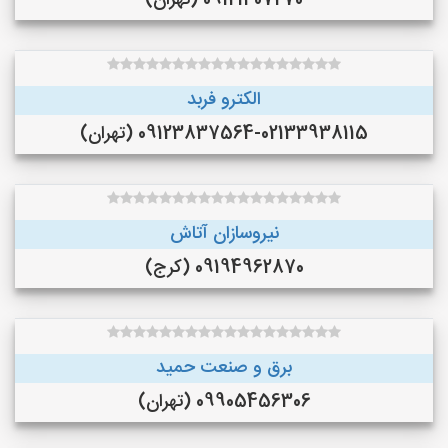
09121407270 (تهران)
الکترو فربد
09123837564-02133938115 (تهران)
نیروسازان آتاش
09194962870 (کرج)
برق و صنعت حمید
09905456306 (تهران)