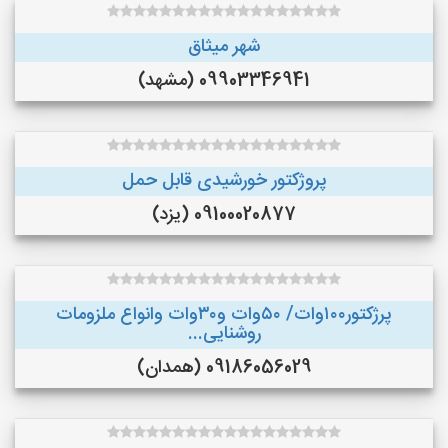
شهر میثاق
09903346941 (مشهد)
پروژکتور خورشیدی قابل حمل
09100020877 (یزد)
پرژکتور۱۰۰وات/ ۵۰وات و۳۰وات وانواع ملزومات
روشنایی...
09186056029 (همدان)