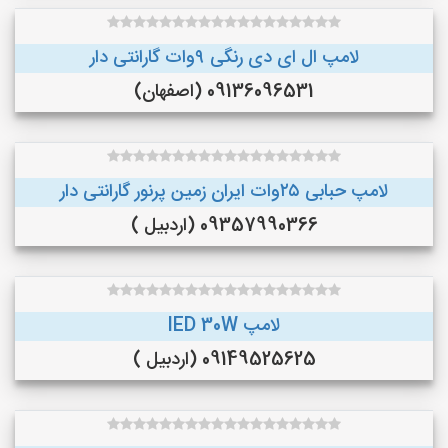
لامپ ال ای دی رنگی ۹وات گارانتی دار
09136096531 (اصفهان)
لامپ حبابی ۲۵وات ایران زمین پرنور گارانتی دار
09357990366 (اردبیل )
لامپ lED 30W
09149525625 (اردبیل )