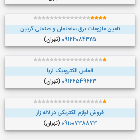
تامین ملزومات برق ساختمان و صنعتی گریین
09124084325
(تهران)
الماس الکترونیک آریا
09126549623
(تهران)
فروش لوازم الکتریکی در لاله زار
09100738873
(تهران)