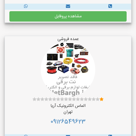
مشاهده پروفایل
عمده فروشی
الماس الکترونیک آریا
تهران
09126549623