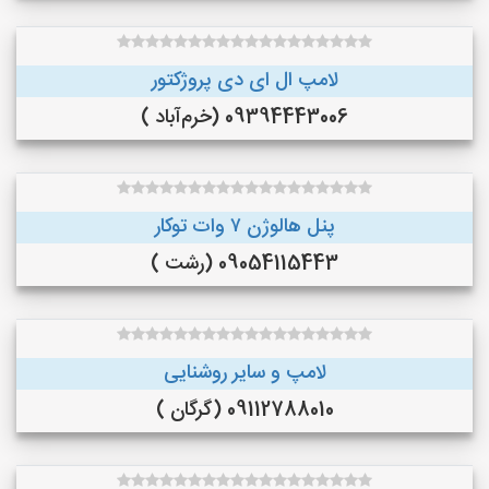
لامپ ال ای دی پروژکتور
09394443006 (خرم‌آباد )
پنل هالوژن ۷ وات توکار
09054115443 (رشت )
لامپ و سایر روشنایی
09112788010 (گرگان )