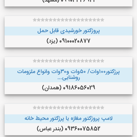
09903346941 (مشهد)
پروژکتور خورشیدی قابل حمل
09100020877 (یزد)
پرژکتور۱۰۰وات/ ۵۰وات و۳۰وات وانواع ملزومات
روشنایی...
09186056029 (همدان)
لامپ پروژکتور مغازه یا پرژکتور محیط خانه
09360075852 (بندر عباس)