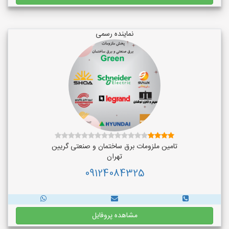
نماینده رسمی
تامین ملزومات برق ساختمان و صنعتی گریین
تهران
09124084325
مشاهده پروفایل