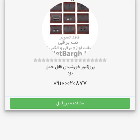
پروژکتور خورشیدی قابل حمل
یزد
09100020877
مشاهده پروفایل