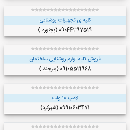
کلیه ی تجهیزات روشنایی
09044397519 (بجنورد )
فروش کلیه لوازم روشنایی ساختمان
09105521968 (بیرجند )
لامپ ۱۰ وات
09910603471 (شهرکرد)