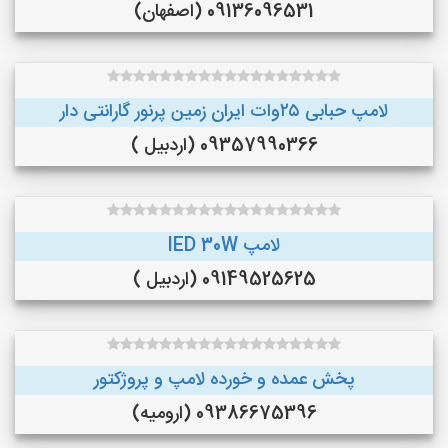
09136096531 (اصفهان)
لامپ حبابی ۲۵وات ایران زمین پرنور گارانتی دار
09357990366 (اردبیل )
لامپ lED 30W
09149525625 (اردبیل )
پخش عمده و خورده لامپ و پروژکتور
09386675396 (ارومیه)