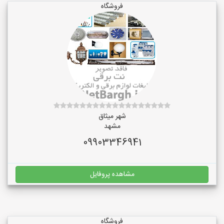
فروشگاه
شهر میثاق
مشهد
09903346941
مشاهده پروفایل
فروشگاه