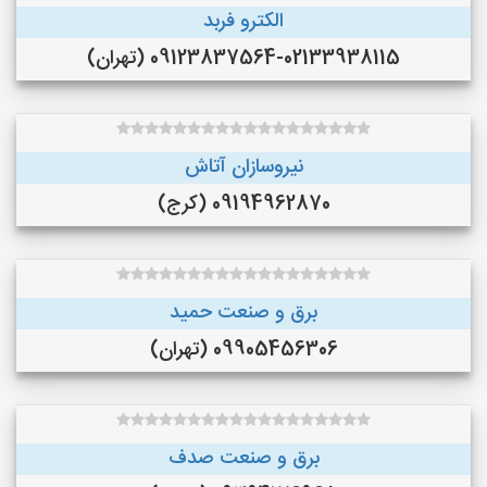
الکترو فربد
09123837564-02133938115 (تهران)
نیروسازان آتاش
09194962870 (کرج)
برق و صنعت حمید
09905456306 (تهران)
برق و صنعت صدف