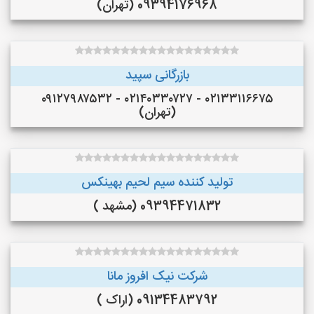
09394176968 (تهران)
بازرگانی سپید
۰۲۱۳۳۱۱۶۶۷۵ - ۰۲۱۴۰۳۳۰۷۲۷ - ۰۹۱۲۷۹۸۷۵۳۲
(تهران)
تولید کننده سیم لحیم بهینکس
09394471832 (مشهد )
شرکت نیک افروز مانا
09134483792 (اراک )