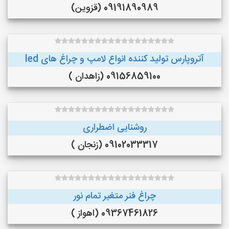
09191890989 (قزوین)
آتروپارس تولید کننده انواع لامپ و چراغ های led
09156859100 (زاهدان )
روشنایی اضطراری
09102033317 (زنجان )
چراغ فنر متغیر تمام نور
09367461826 (اهواز )