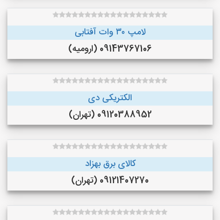
لامپ ۳۰ وات آفتابی
09143767106 (ارومیه)
الکتریکی دی
09120388952 (تهران)
کالای برق بهزاد
09121407270 (تهران)