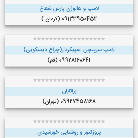
لامپ و هالوژن پارس شعاع
09133950452 (کرمان )
لامپ سرپیچی اسپیکردار(چراغ دیسکویی)
09928160641 (قم)
براتابان
09927458168 (تهران)
پروژکتور و روشنایی خورشیدی