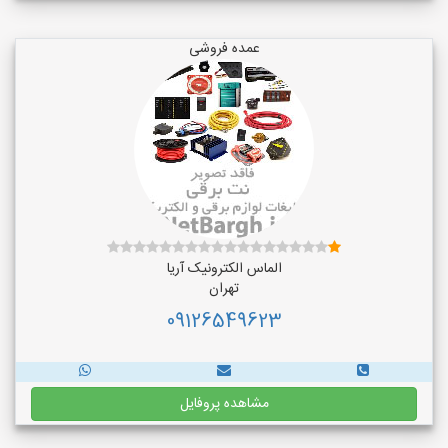
عمده فروشی
الماس الکترونیک آریا
تهران
09126549623
مشاهده پروفایل