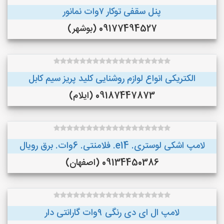
پنل سقفی توکار ۷وات نمانور
09177494527 (بوشهر)
الکتریکی انواع لوازم روشنایی کلید پریز سیم کابل
09187447873 (ایلام)
لامپ اشکی لوستری. e14. فلامنتی. 6وات. برق رویال
09134450386 (اصفهان)
لامپ ال ای دی رنگی ۹وات گارانتی دار