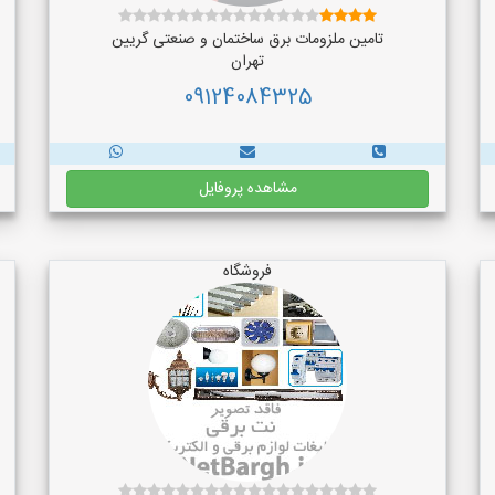
تامین ملزومات برق ساختمان و صنعتی گریین
تهران
09124084325
مشاهده پروفایل
فروشگاه