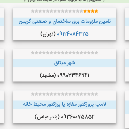
الکتریکی ها به ترتیب ستاره در سایت نت برقی
تامین ملزومات برق ساختمان و صنعتی گریین
09124084325
(تهران)
شهر میثاق
09903346941 (مشهد)
لامپ پروژکتور مغازه یا پرژکتور محیط خانه
09360075852 (بندر عباس)