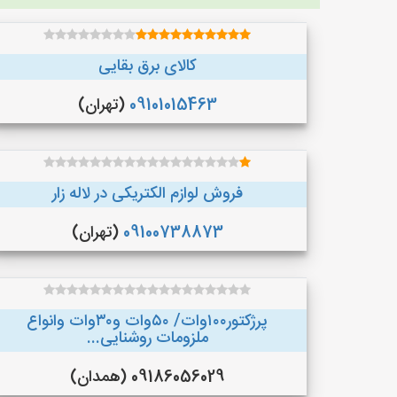
کالای برق بقایی
09101015463
(تهران)
فروش لوازم الکتریکی در لاله زار
09100738873
(تهران)
پرژکتور۱۰۰وات/ ۵۰وات و۳۰وات وانواع
ملزومات روشنایی...
09186056029 (همدان)