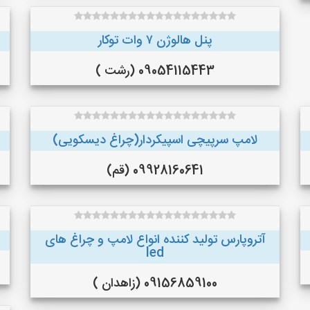
پنل هالوژن ۷ وات توکار
09054115443 (رشت )
لامپ سرپیچی اسپیکردار(چراغ دیسکویی)
09928160641 (قم)
آتروپارس تولید کننده انواع لامپ و چراغ های
led
09156859100 (زاهدان )