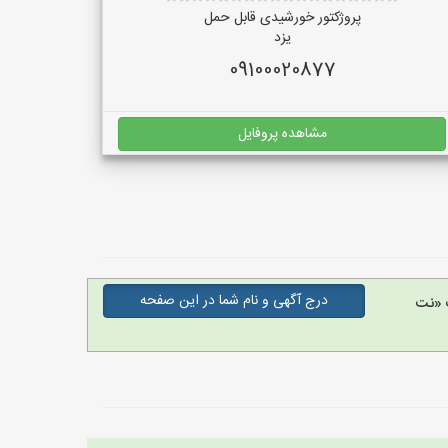
پروژکتور خورشیدی قابل حمل
یزد
09100020877
مشاهده پروفایل
درج آگهی و نام شما در این صفحه
 «نت