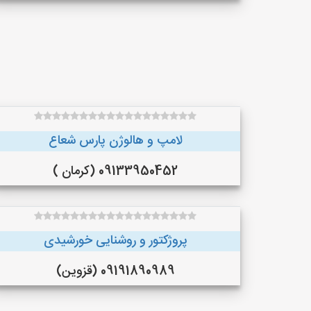
لامپ و هالوژن پارس شعاع
09133950452 (کرمان )
پروژکتور و روشنایی خورشیدی
09191890989 (قزوین)