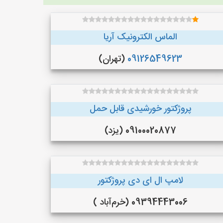
الماس الکترونیک آریا
09126549623
(تهران)
پروژکتور خورشیدی قابل حمل
09100020877 (یزد)
لامپ ال ای دی پروژکتور
09394443006 (خرم‌آباد )