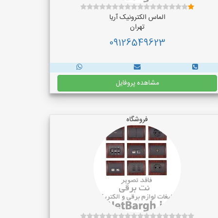
الماس الکترونیک آریا
تهران
09126549623
مشاهده پروفایل
فروشگاه