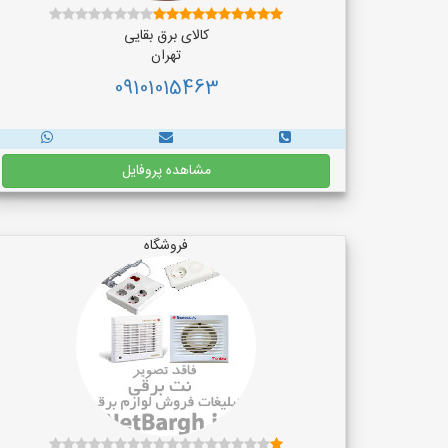
کالای برق بقایی
تهران
09101015463
مشاهده پروفایل
فروشگاه