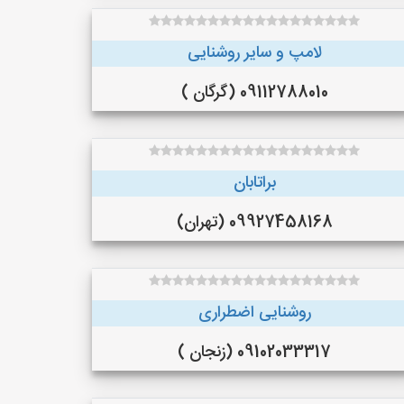
لامپ و سایر روشنایی
09112788010 (گرگان )
براتابان
09927458168 (تهران)
روشنایی اضطراری
09102033317 (زنجان )