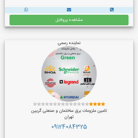
مشاهده پروفایل
نماینده رسمی
تامین ملزومات برق ساختمان و صنعتی گریین
تهران
09124084325