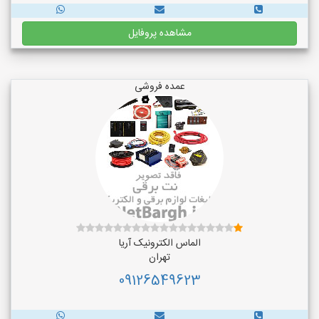
مشاهده پروفایل
عمده فروشی
الماس الکترونیک آریا
تهران
09126549623