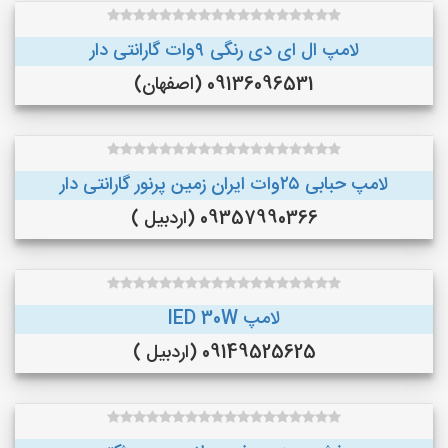
لامپ ال ای دی رنگی ۹وات گارانتی دار
09136096531 (اصفهان)
لامپ حبابی ۲۵وات ایران زمین پرنور گارانتی دار
09357990366 (اردبیل )
لامپ lED 30W
09149525625 (اردبیل )