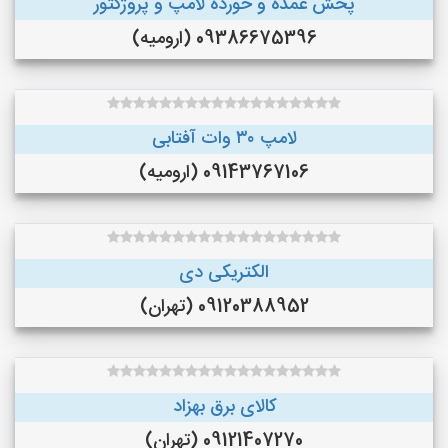
پخش عمده و خورده لامپ و پروژکتور
09386675396 (ارومیه)
لامپ ۳۰ وات آفتابی
09143767106 (ارومیه)
الکتریکی دی
09120388952 (تهران)
کالای برق بهزاد
09121407270 (تهران)