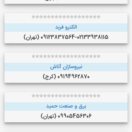
الکترو فربد
09123837564-02133938115 (تهران)
نیروسازان آتاش
09194962870 (کرج)
برق و صنعت حمید
09905456306 (تهران)