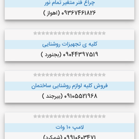
چراغ فنر متغیر تمام نور
09367461826 (اهواز )
کلیه ی تجهیزات روشنایی
09044397519 (بجنورد )
فروش کلیه لوازم روشنایی ساختمان
09105521968 (بیرجند )
لامپ ۱۰ وات
09910603471 (شهرکرد)