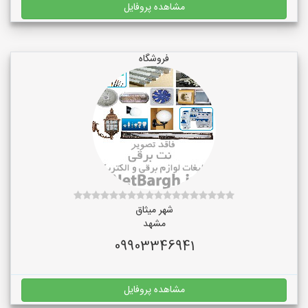
مشاهده پروفایل
فروشگاه
شهر میثاق
مشهد
09903346941
مشاهده پروفایل