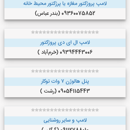
لامپ پروژکتور مغازه یا پرژکتور محیط خانه
09360075852 (بندر عباس)
لامپ ال ای دی پروژکتور
09394443006 (خرم‌آباد )
پنل هالوژن ۷ وات توکار
09054115443 (رشت )
لامپ و سایر روشنایی