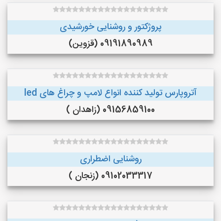
پروژکتور و روشنایی خورشیدی
09191890989 (قزوین)
آتروپارس تولید کننده انواع لامپ و چراغ های led
09156859100 (زاهدان )
روشنایی اضطراری
09102033317 (زنجان )