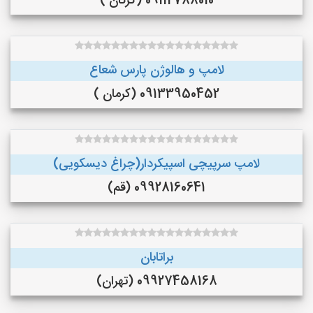
09112788010 (گرگان )
لامپ و هالوژن پارس شعاع
09133950452 (کرمان )
لامپ سرپیچی اسپیکردار(چراغ دیسکویی)
09928160641 (قم)
براتابان
09927458168 (تهران)