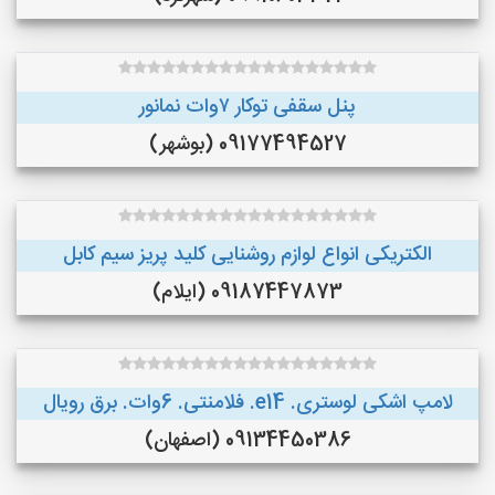
پنل سقفی توکار ۷وات نمانور
09177494527 (بوشهر)
الکتریکی انواع لوازم روشنایی کلید پریز سیم کابل
09187447873 (ایلام)
لامپ اشکی لوستری. e14. فلامنتی. 6وات. برق رویال
09134450386 (اصفهان)