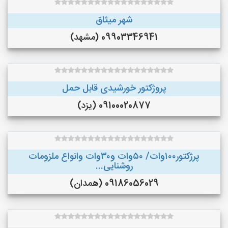
شهر میثاق
09903346941 (مشهد)
پروژکتور خورشیدی قابل حمل
09100020877 (یزد)
پرژکتور۱۰۰وات/ ۵۰وات و۳۰وات وانواع ملزومات
روشنایی...
09186056029 (همدان)