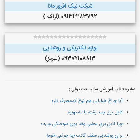
شرکت نیک افروز مانا
09134483792 (اراک )
لوازم الکتریکی و روشنایی
09372108813 (تبریز)
سایر مطالب آموزشی سایت نت برقی :
آیا چراغ خیابانی هم نوع کم‌مصرف داره
کابل برق چند رشته باشه بهتره
چرا کابل برق بعضی وقتا بوی سوختگی می‌ده
برای روشنایی سقف کاذب چه چراغی خوبه