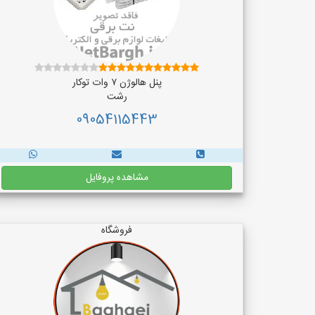
پنل هالوژن ۷ وات توکار
رشت
09054115443
مشاهده پروفایل
فروشگاه