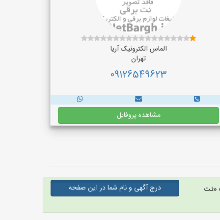
الماس الکترونیک آریا
تهران
09126549623
مشاهده پروفایل
درج آگهی و نام شما در این صفحه
 «نت