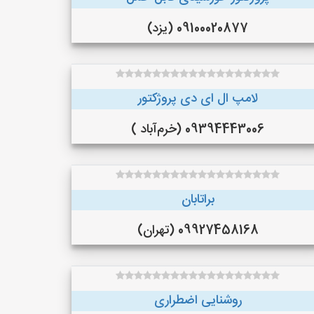
09100020877 (یزد)
لامپ ال ای دی پروژکتور
09394443006 (خرم‌آباد )
براتابان
09927458168 (تهران)
روشنایی اضطراری