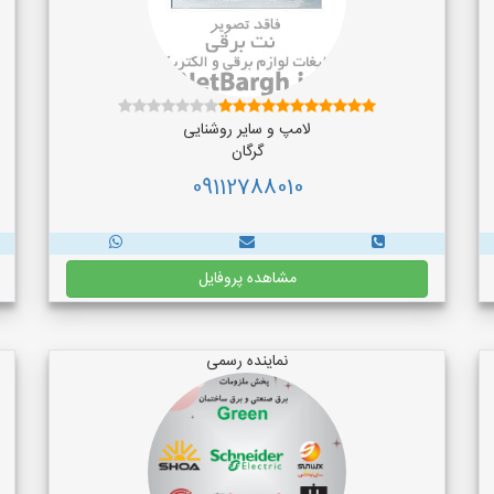
لامپ و سایر روشنایی
گرگان
09112788010
مشاهده پروفایل
نماینده رسمی