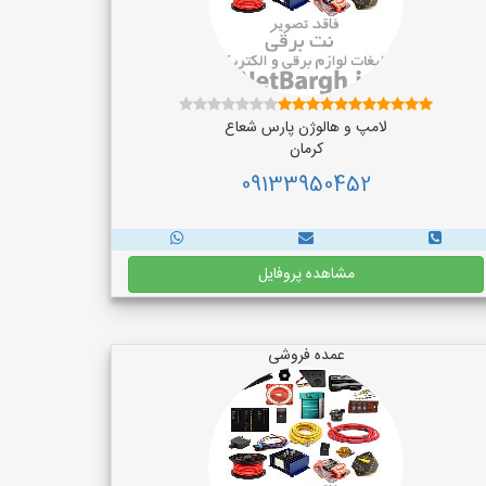
لامپ و هالوژن پارس شعاع
کرمان
09133950452
مشاهده پروفایل
عمده فروشی