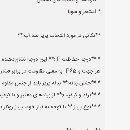
* کارگاه‌ها و محیط‌های صنعتی
* استخر و سونا
**نکاتی در مورد انتخاب پریز ضد آب:**
هر جهت و IP65 به معنی مقاومت در برابر فشار قوی آب و گرد و غبار است.
* **جنس بدنه:** بدنه پریز باید از جنس مقاوم در برابر ر
* **برند و کیفیت:** از برندهای معتبر و با کیفی
* **نوع پریز:** با توجه به نیاز خود، پریز روکار یا