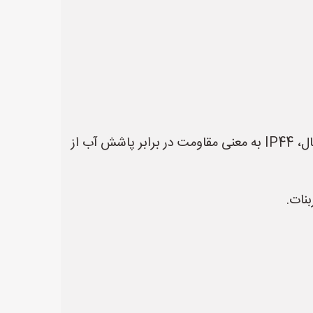
* **درجه حفاظت IP:** این درجه نشان‌دهنده میزان مقاومت پریز در برابر نفوذ آب و گرد و غبار است. برای مثال، IP44 به معنی مقاومت در برابر پاشش آب از