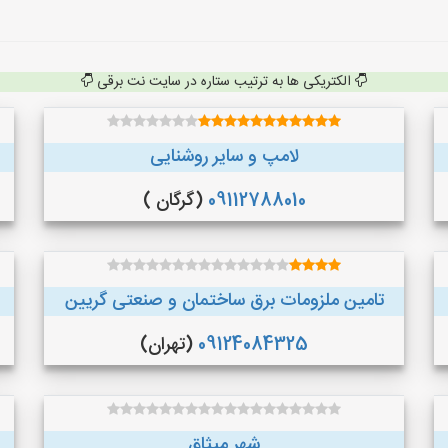
الکتریکی ها به ترتیب ستاره در سایت نت برقی
لامپ و سایر روشنایی
09112788010
(گرگان )
تامین ملزومات برق ساختمان و صنعتی گریین
09124084325
(تهران)
شهر میثاق