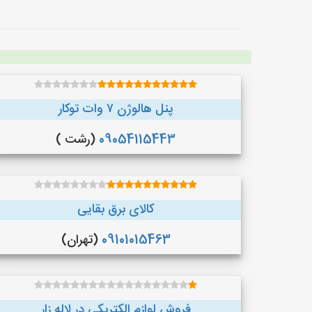
پنل هالوژن ۷ وات توکار
09054115443
(رشت )
کالای برق بقایی
09101015463
(تهران)
فروش لوازم الکتریکی در لاله زار