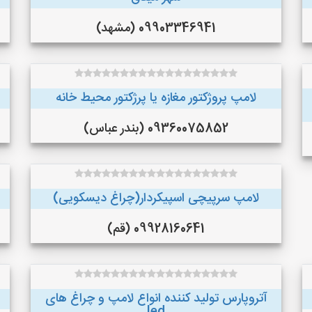
09903346941 (مشهد)
لامپ پروژکتور مغازه یا پرژکتور محیط خانه
09360075852 (بندر عباس)
لامپ سرپیچی اسپیکردار(چراغ دیسکویی)
09928160641 (قم)
آتروپارس تولید کننده انواع لامپ و چراغ های