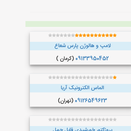
لامپ و هالوژن پارس شعاع
09133950452
(کرمان )
الماس الکترونیک آریا
09126549623
(تهران)
پروژکتور خورشیدی قابل حمل