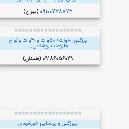
09100738873
(تهران)
پرژکتور۱۰۰وات/ ۵۰وات و۳۰وات وانواع
ملزومات روشنایی...
09186056029 (همدان)
پروژکتور و روشنایی خورشیدی