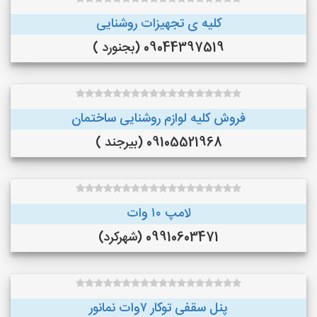
کلیه ی تجهیزات روشنایی
09044397519 (بجنورد )
فروش کلیه لوازم روشنایی ساختمان
09105521968 (بیرجند )
لامپ ۱۰ وات
09910603471 (شهرکرد)
پنل سقفی توکار ۷وات نمانور