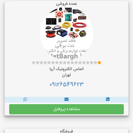
عمده فروشی
الماس الکترونیک آریا
تهران
09126549623
مشاهده پروفایل
فروشگاه