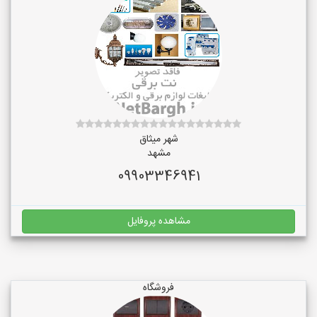
شهر میثاق
مشهد
09903346941
مشاهده پروفایل
فروشگاه