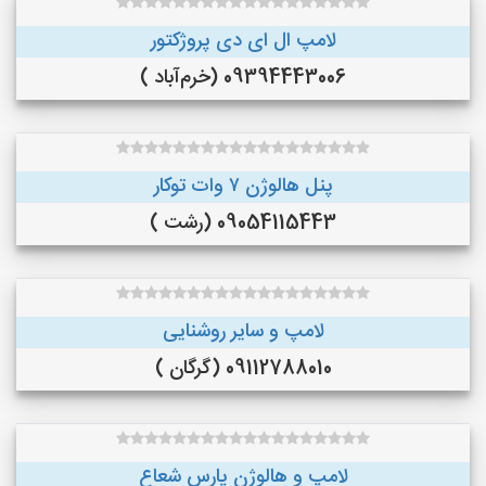
لامپ ال ای دی پروژکتور
09394443006 (خرم‌آباد )
پنل هالوژن ۷ وات توکار
09054115443 (رشت )
لامپ و سایر روشنایی
09112788010 (گرگان )
لامپ و هالوژن پارس شعاع