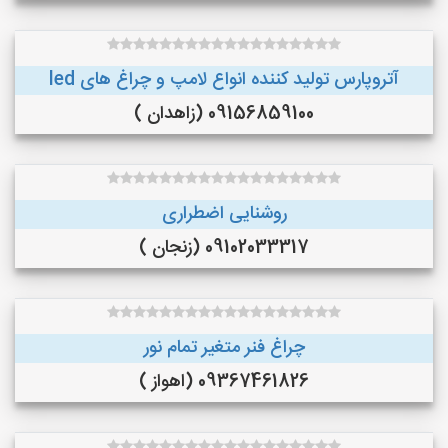
آتروپارس تولید کننده انواع لامپ و چراغ های led
09156859100 (زاهدان )
روشنایی اضطراری
09102033317 (زنجان )
چراغ فنر متغیر تمام نور
09367461826 (اهواز )