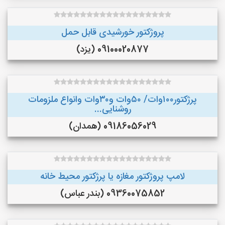
پروژکتور خورشیدی قابل حمل
09100020877 (یزد)
پرژکتور۱۰۰وات/ ۵۰وات و۳۰وات وانواع ملزومات
روشنایی...
09186056029 (همدان)
لامپ پروژکتور مغازه یا پرژکتور محیط خانه
09360075852 (بندر عباس)