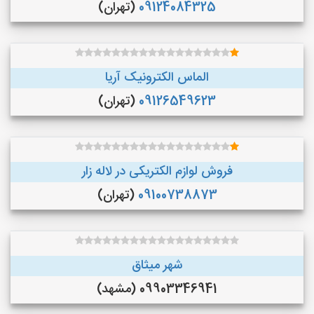
09124084325
(تهران)
الماس الکترونیک آریا
09126549623
(تهران)
فروش لوازم الکتریکی در لاله زار
09100738873
(تهران)
شهر میثاق
09903346941 (مشهد)