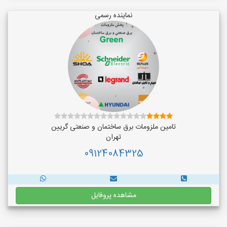
نماینده رسمی
تامین ملزومات برق ساختمان و صنعتی گریین
تهران
09124084325
مشاهده پروفایل