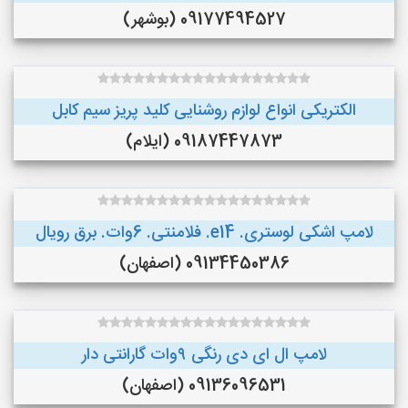
09177494527 (بوشهر)
الکتریکی انواع لوازم روشنایی کلید پریز سیم کابل
09187447873 (ایلام)
لامپ اشکی لوستری. e14. فلامنتی. 6وات. برق رویال
09134450386 (اصفهان)
لامپ ال ای دی رنگی ۹وات گارانتی دار
09136096531 (اصفهان)