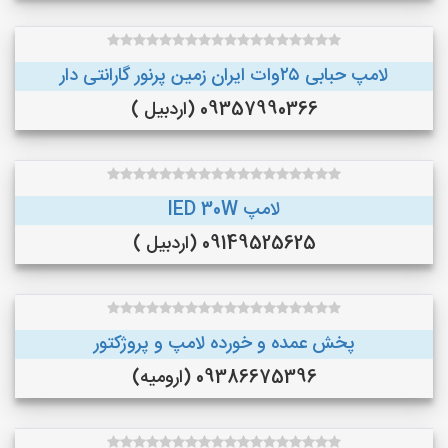
لامپ حبابی ۲۵وات ایران زمین پرنور گارانتی دار
09357990366 (اردبیل )
لامپ lED 30W
09149525625 (اردبیل )
پخش عمده و خورده لامپ و پروژکتور
09386675396 (ارومیه)