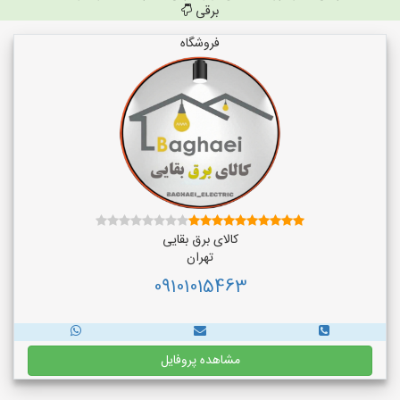
برقی
فروشگاه
کالای برق بقایی
تهران
09101015463
مشاهده پروفایل