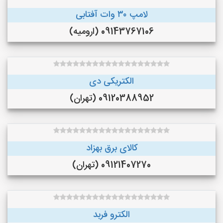
لامپ ۳۰ وات آفتابی
09143767106 (ارومیه)
الکتریکی دی
09120388952 (تهران)
کالای برق بهزاد
09121407270 (تهران)
الکترو فربد