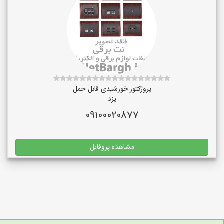
پروژکتور خورشیدی قابل حمل
یزد
09100020877
مشاهده پروفایل