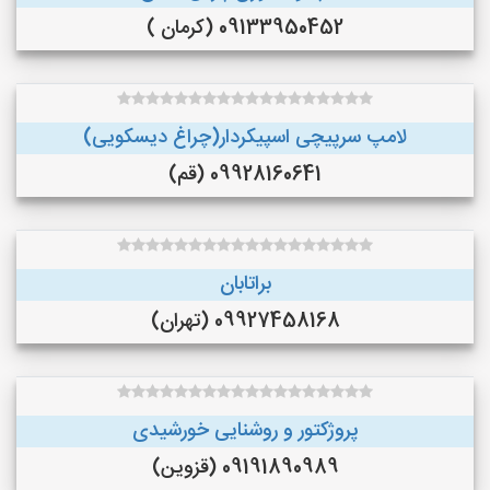
09133950452 (کرمان )
لامپ سرپیچی اسپیکردار(چراغ دیسکویی)
09928160641 (قم)
براتابان
09927458168 (تهران)
پروژکتور و روشنایی خورشیدی
09191890989 (قزوین)