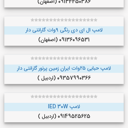
09134450386 (اصفهان)
لامپ ال ای دی رنگی ۹وات گارانتی دار
09136096531 (اصفهان)
لامپ حبابی ۲۵وات ایران زمین پرنور گارانتی دار
09357990366 (اردبیل )
لامپ lED 30W
09149525625 (اردبیل )