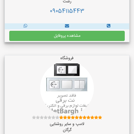
رشت
09054115443
مشاهده پروفایل
فروشگاه
لامپ و سایر روشنایی
گرگان