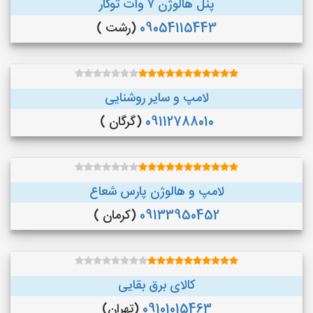
پنل هالوژن ۷ وات توکار
09054115443
(رشت )
لامپ و سایر روشنایی
09112788010
(گرگان )
لامپ و هالوژن پارس شعاع
09133950452
(کرمان )
کالای برق بقایی
09101015463
(تهران)