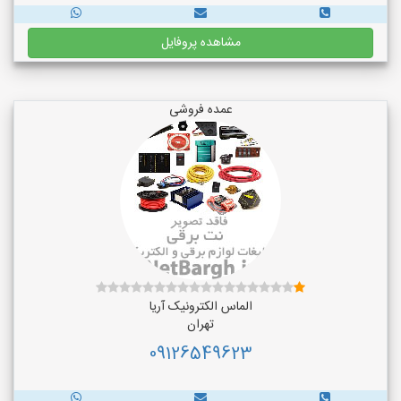
مشاهده پروفایل
عمده فروشی
الماس الکترونیک آریا
تهران
09126549623