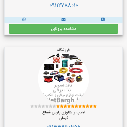
09112788010
مشاهده پروفایل
فروشگاه
لامپ و هالوژن پارس شعاع
کرمان