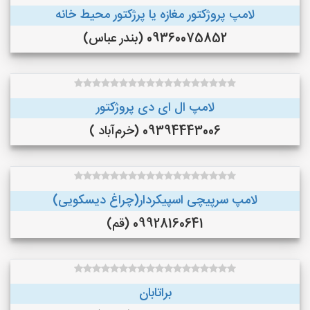
لامپ پروژکتور مغازه یا پرژکتور محیط خانه
09360075852 (بندر عباس)
لامپ ال ای دی پروژکتور
09394443006 (خرم‌آباد )
لامپ سرپیچی اسپیکردار(چراغ دیسکویی)
09928160641 (قم)
براتابان