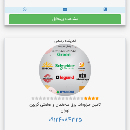
مشاهده پروفایل
نماینده رسمی
تامین ملزومات برق ساختمان و صنعتی گریین
تهران
09124084325