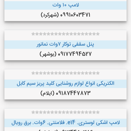
لامپ ۱۰ وات
09910603471 (شهرکرد)
پنل سقفی توکار ۷وات نمانور
09177494527 (بوشهر)
الکتریکی انواع لوازم روشنایی کلید پریز سیم کابل
09187447873 (ایلام)
لامپ اشکی لوستری. e14. فلامنتی. 6وات. برق رویال