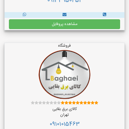
09133950452
مشاهده پروفایل
فروشگاه
کالای برق بقایی
تهران
09101015463