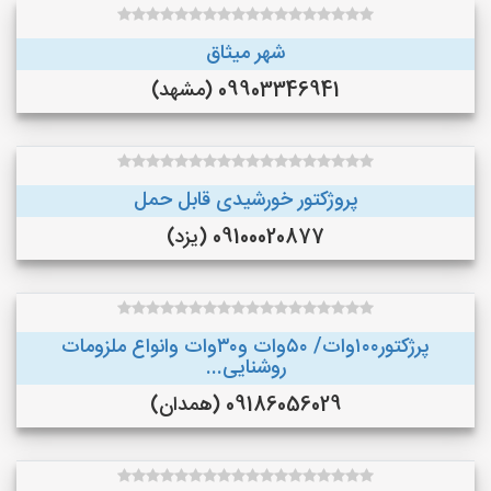
شهر میثاق
09903346941 (مشهد)
پروژکتور خورشیدی قابل حمل
09100020877 (یزد)
پرژکتور۱۰۰وات/ ۵۰وات و۳۰وات وانواع ملزومات
روشنایی...
09186056029 (همدان)