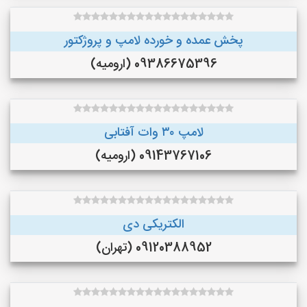
پخش عمده و خورده لامپ و پروژکتور
09386675396 (ارومیه)
لامپ ۳۰ وات آفتابی
09143767106 (ارومیه)
الکتریکی دی
09120388952 (تهران)