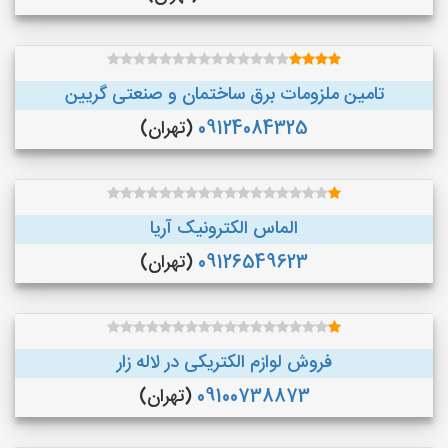
تامین ملزومات برق ساختمان و صنعتی گریین
09124084325
(تهران)
الماس الکترونیک آریا
09126549623
(تهران)
فروش لوازم الکتریکی در لاله زار
09100738873
(تهران)