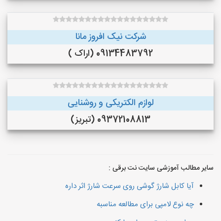
شرکت نیک افروز مانا
09134483792 (اراک )
لوازم الکتریکی و روشنایی
09372108813 (تبریز)
سایر مطالب آموزشی سایت نت برقی :
آیا کابل شارژ گوشی روی سرعت شارژ اثر داره
چه نوع لامپی برای مطالعه مناسبه