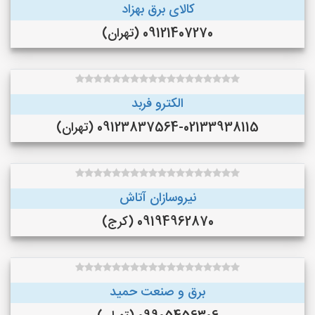
کالای برق بهزاد
09121407270 (تهران)
الکترو فربد
09123837564-02133938115 (تهران)
نیروسازان آتاش
09194962870 (کرج)
برق و صنعت حمید