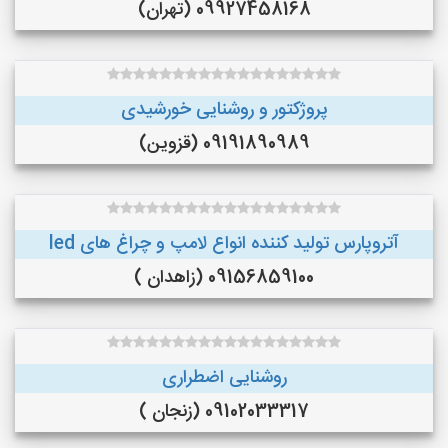
09927458168 (تهران)
پروژکتور و روشنایی خورشیدی
09191890989 (قزوین)
آتروپارس تولید کننده انواع لامپ و چراغ های led
09156859100 (زاهدان )
روشنایی اضطراری
09102033317 (زنجان )