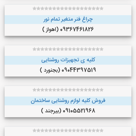
چراغ فنر متغیر تمام نور
09367461826 (اهواز )
کلیه ی تجهیزات روشنایی
09044397519 (بجنورد )
فروش کلیه لوازم روشنایی ساختمان
09105521968 (بیرجند )