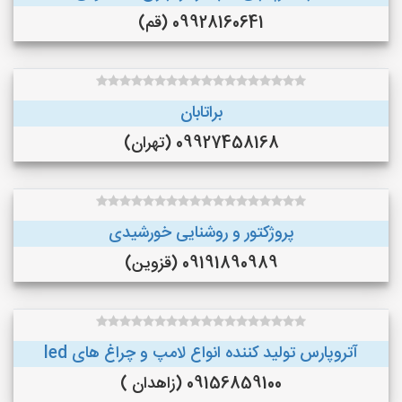
09928160641 (قم)
براتابان
09927458168 (تهران)
پروژکتور و روشنایی خورشیدی
09191890989 (قزوین)
آتروپارس تولید کننده انواع لامپ و چراغ های led
09156859100 (زاهدان )