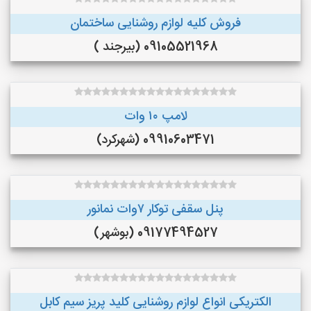
فروش کلیه لوازم روشنایی ساختمان
09105521968 (بیرجند )
لامپ ۱۰ وات
09910603471 (شهرکرد)
پنل سقفی توکار ۷وات نمانور
09177494527 (بوشهر)
الکتریکی انواع لوازم روشنایی کلید پریز سیم کابل