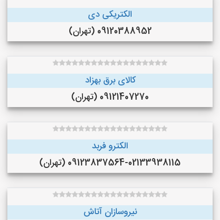
الکتریکی دی
09120388952 (تهران)
کالای برق بهزاد
09121407270 (تهران)
الکترو فربد
09123837564-02133938115 (تهران)
نیروسازان آتاش