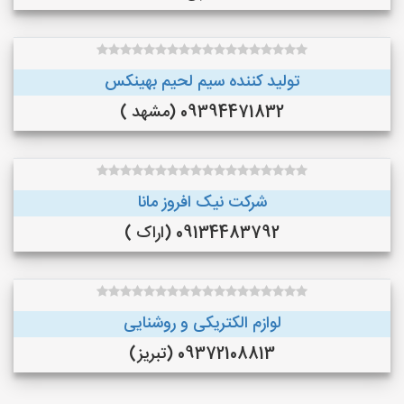
تولید کننده سیم لحیم بهینکس
09394471832 (مشهد )
شرکت نیک افروز مانا
09134483792 (اراک )
لوازم الکتریکی و روشنایی
09372108813 (تبریز)