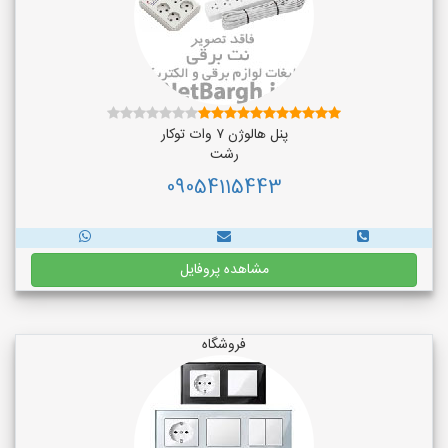
پنل هالوژن ۷ وات توکار
رشت
09054115443
مشاهده پروفایل
فروشگاه