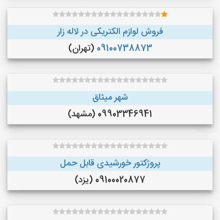
فروش لوازم الکتریکی در لاله زار
09100738873
(تهران)
شهر میثاق
09903346941 (مشهد)
پروژکتور خورشیدی قابل حمل
09100020877 (یزد)