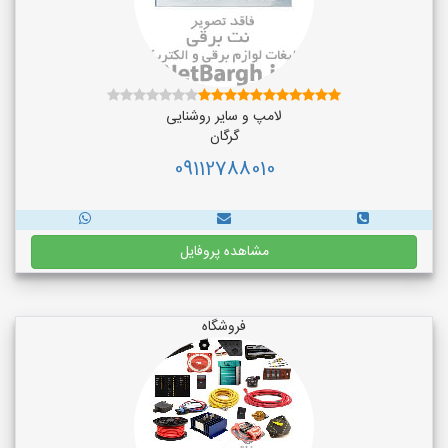
لامپ و سایر روشنایی
گرگان
09112788010
مشاهده پروفایل
فروشگاه