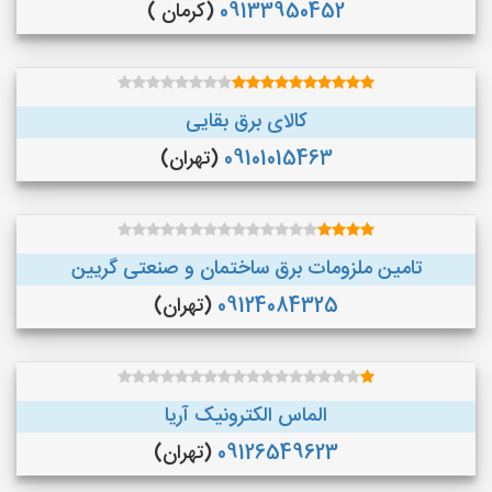
09133950452
(کرمان )
کالای برق بقایی
09101015463
(تهران)
تامین ملزومات برق ساختمان و صنعتی گریین
09124084325
(تهران)
الماس الکترونیک آریا
09126549623
(تهران)