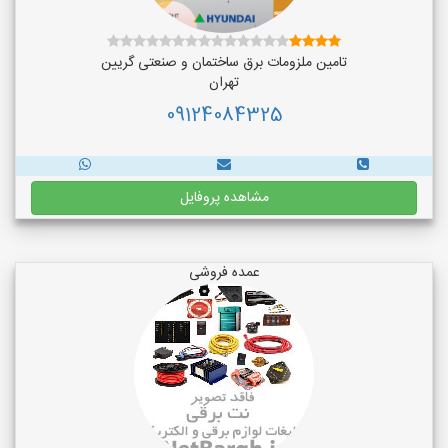
تامین ملزومات برق ساختمان و صنعتی گریین
تهران
09124084325
مشاهده پروفایل
عمده فروشی