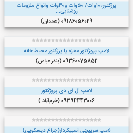
پرژکتور۱۰۰وات/ ۵۰وات و۳۰وات وانواع ملزومات
روشنایی...
09186056029 (همدان)
لامپ پروژکتور مغازه یا پرژکتور محیط خانه
09360075852 (بندر عباس)
لامپ ال ای دی پروژکتور
09394443006 (خرم‌آباد )
لامپ سرپیچی اسپیکردار(چراغ دیسکویی)