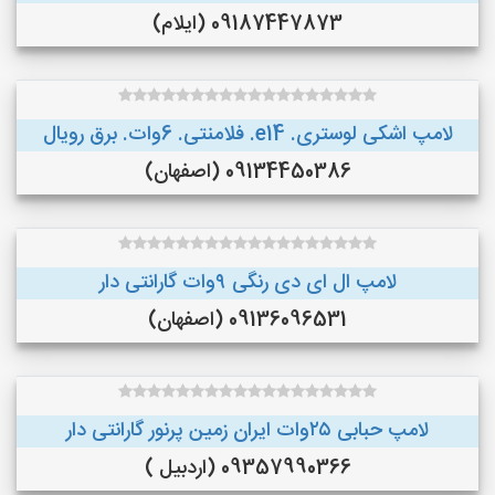
09187447873 (ایلام)
لامپ اشکی لوستری. e14. فلامنتی. 6وات. برق رویال
09134450386 (اصفهان)
لامپ ال ای دی رنگی ۹وات گارانتی دار
09136096531 (اصفهان)
لامپ حبابی ۲۵وات ایران زمین پرنور گارانتی دار
09357990366 (اردبیل )