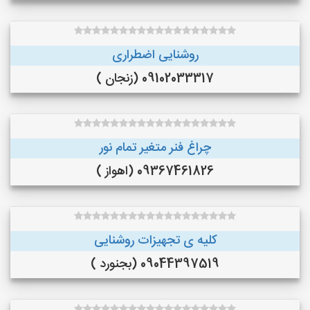
روشنایی اضطراری
09102033317 (زنجان )
چراغ فنر متغیر تمام نور
09367461826 (اهواز )
کلیه ی تجهیزات روشنایی
09044397519 (بجنورد )