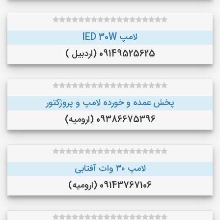
لامپ lED 30W
09149525625 (اردبیل )
پخش عمده و خورده لامپ و پروژکتور
09386675396 (ارومیه)
لامپ ۳۰ وات آفتابی
09143767106 (ارومیه)