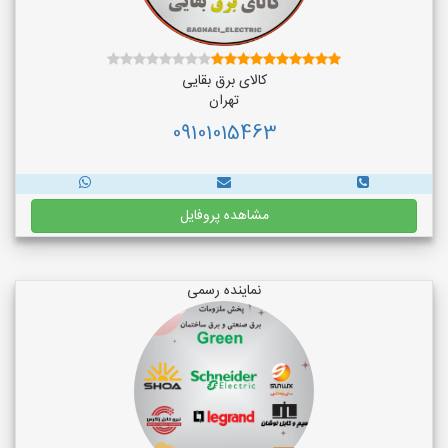
کالای برق بقایی
تهران
09101015463
مشاهده پروفایل
نماینده رسمی