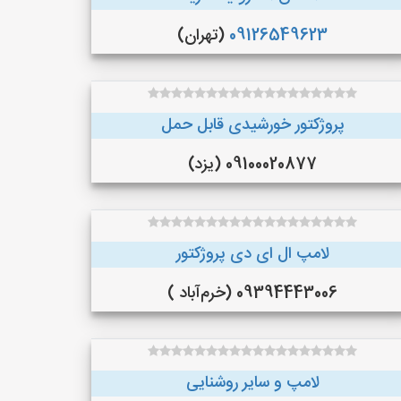
09126549623
(تهران)
پروژکتور خورشیدی قابل حمل
09100020877 (یزد)
لامپ ال ای دی پروژکتور
09394443006 (خرم‌آباد )
لامپ و سایر روشنایی