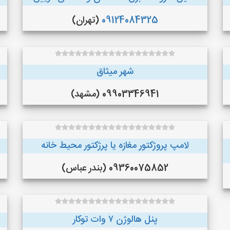
09124084325
(تهران)
شهر میثاق
09903346941 (مشهد)
لامپ پروژکتور مغازه یا پرژکتور محیط خانه
09360075852 (بندر عباس)
پنل هالوژن ۷ وات توکار