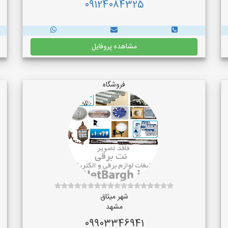
09124084325
مشاهده پروفایل
فروشگاه
شهر میثاق
مشهد
09903346941