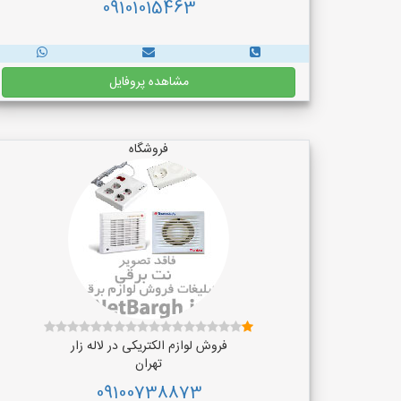
09101015463
مشاهده پروفایل
فروشگاه
فروش لوازم الکتریکی در لاله زار
تهران
09100738873