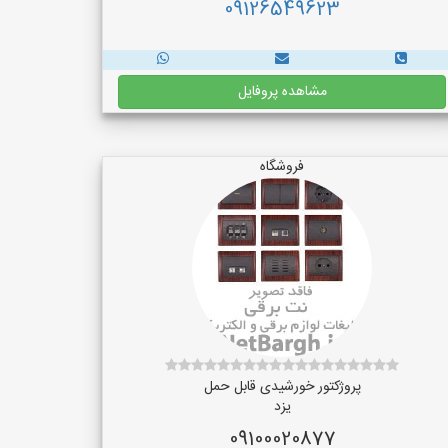
09126549623
مشاهده پروفایل
فروشگاه
پروژکتور خورشیدی قابل حمل
یزد
09100020877