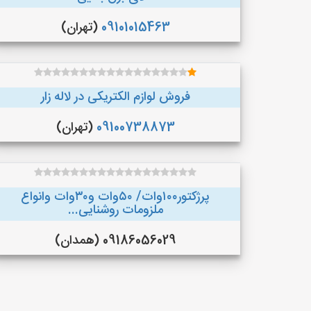
09101015463
(تهران)
فروش لوازم الکتریکی در لاله زار
09100738873
(تهران)
پرژکتور۱۰۰وات/ ۵۰وات و۳۰وات وانواع
ملزومات روشنایی...
09186056029 (همدان)