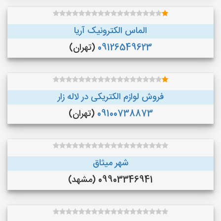
الماس الکترونیک آریا
09126549623
(تهران)
فروش لوازم الکتریکی در لاله زار
09100738873
(تهران)
شهر میثاق
09903346941 (مشهد)