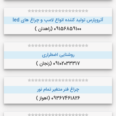
آتروپارس تولید کننده انواع لامپ و چراغ های led
09156859100 (زاهدان )
روشنایی اضطراری
09102033317 (زنجان )
چراغ فنر متغیر تمام نور
09367461826 (اهواز )