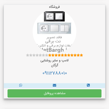
فروشگاه
لامپ و سایر روشنایی
گرگان
09112788010
مشاهده پروفایل