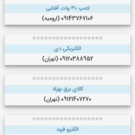
لامپ ۳۰ وات آفتابی
09143767106 (ارومیه)
الکتریکی دی
09120388952 (تهران)
کالای برق بهزاد
09121407270 (تهران)
الکترو فربد