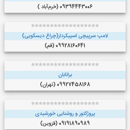
09394443006 (خرم‌آباد )
لامپ سرپیچی اسپیکردار(چراغ دیسکویی)
09928160641 (قم)
براتابان
09927458168 (تهران)
پروژکتور و روشنایی خورشیدی
09191890989 (قزوین)