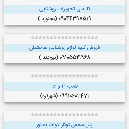
کلیه ی تجهیزات روشنایی
09044397519 (بجنورد )
فروش کلیه لوازم روشنایی ساختمان
09105521968 (بیرجند )
لامپ ۱۰ وات
09910603471 (شهرکرد)
پنل سقفی توکار ۷وات نمانور