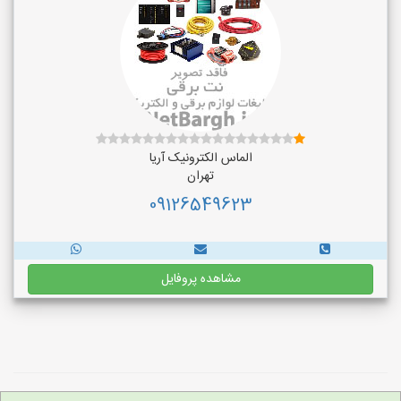
الماس الکترونیک آریا
تهران
09126549623
مشاهده پروفایل