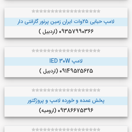
لامپ حبابی ۲۵وات ایران زمین پرنور گارانتی دار
09357990366 (اردبیل )
لامپ lED 30W
09149525625 (اردبیل )
پخش عمده و خورده لامپ و پروژکتور
09386675396 (ارومیه)