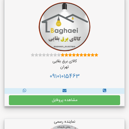
کالای برق بقایی
تهران
09101015463
مشاهده پروفایل
نماینده رسمی