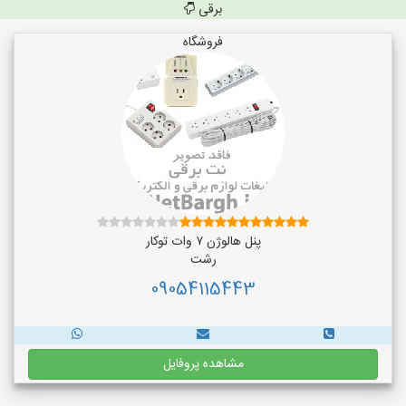
برقی
فروشگاه
پنل هالوژن ۷ وات توکار
رشت
09054115443
مشاهده پروفایل