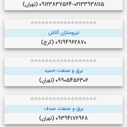
09123837564-02133938115 (تهران)
نیروسازان آتاش
09194962870 (کرج)
برق و صنعت حمید
09905456306 (تهران)
برق و صنعت صدف
09394176968 (تهران)