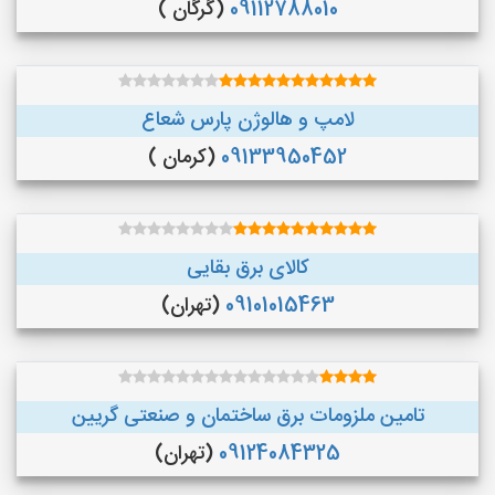
09112788010
(گرگان )
لامپ و هالوژن پارس شعاع
09133950452
(کرمان )
کالای برق بقایی
09101015463
(تهران)
تامین ملزومات برق ساختمان و صنعتی گریین
09124084325
(تهران)