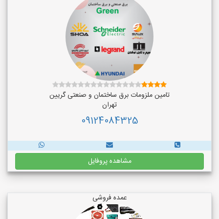
تامین ملزومات برق ساختمان و صنعتی گریین
تهران
09124084325
مشاهده پروفایل
عمده فروشی