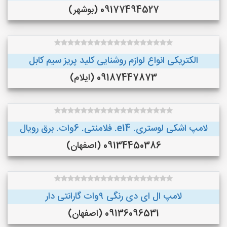
09177494527 (بوشهر)
الکتریکی انواع لوازم روشنایی کلید پریز سیم کابل
09187447873 (ایلام)
لامپ اشکی لوستری. e14. فلامنتی. 6وات. برق رویال
09134450386 (اصفهان)
لامپ ال ای دی رنگی ۹وات گارانتی دار
09136096531 (اصفهان)