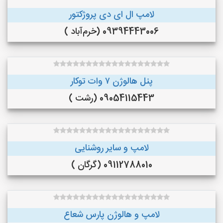
لامپ ال ای دی پروژکتور
09394443006 (خرم‌آباد )
پنل هالوژن ۷ وات توکار
09054115443 (رشت )
لامپ و سایر روشنایی
09112788010 (گرگان )
لامپ و هالوژن پارس شعاع