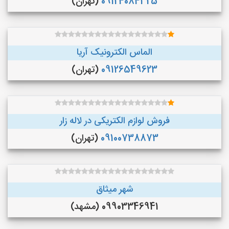
09124084325
(تهران)
الماس الکترونیک آریا
09126549623
(تهران)
فروش لوازم الکتریکی در لاله زار
09100738873
(تهران)
شهر میثاق
09903346941 (مشهد)