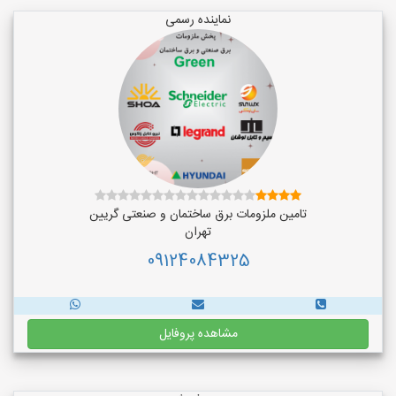
نماینده رسمی
تامین ملزومات برق ساختمان و صنعتی گریین
تهران
09124084325
مشاهده پروفایل