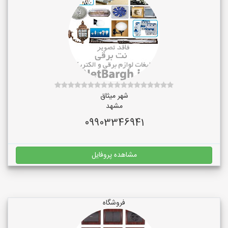
شهر میثاق
مشهد
09903346941
مشاهده پروفایل
فروشگاه