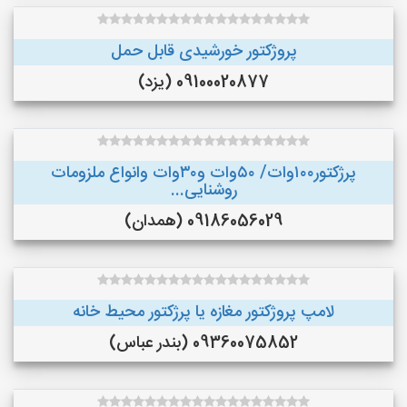
پروژکتور خورشیدی قابل حمل
09100020877 (یزد)
پرژکتور۱۰۰وات/ ۵۰وات و۳۰وات وانواع ملزومات
روشنایی...
09186056029 (همدان)
لامپ پروژکتور مغازه یا پرژکتور محیط خانه
09360075852 (بندر عباس)