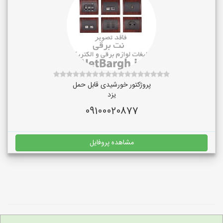
پروژکتور خورشیدی قابل حمل
یزد
09100020877
مشاهده پروفایل