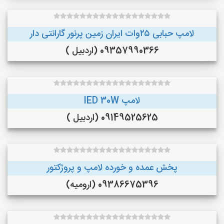
لامپ حبابی ۲۵وات ایران زمین پرنور گارانتی دار
09357990366 (اردبیل )
لامپ lED 30W
09149525625 (اردبیل )
پخش عمده و خورده لامپ و پروژکتور
09386675396 (ارومیه)