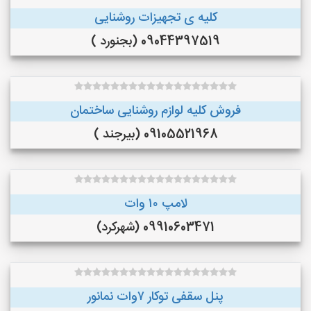
کلیه ی تجهیزات روشنایی
09044397519 (بجنورد )
فروش کلیه لوازم روشنایی ساختمان
09105521968 (بیرجند )
لامپ ۱۰ وات
09910603471 (شهرکرد)
پنل سقفی توکار ۷وات نمانور