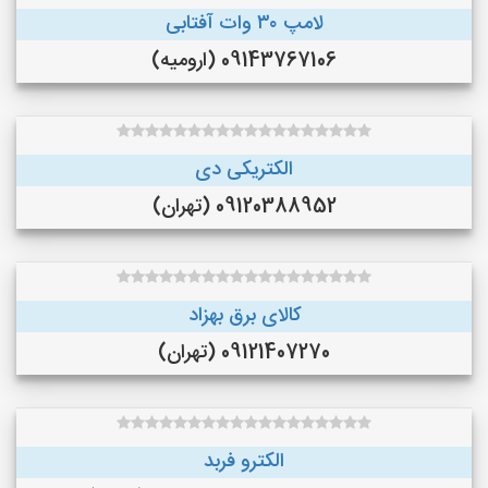
لامپ ۳۰ وات آفتابی
09143767106 (ارومیه)
الکتریکی دی
09120388952 (تهران)
کالای برق بهزاد
09121407270 (تهران)
الکترو فربد