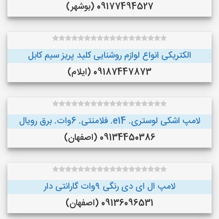
09177494527 (بوشهر)
الکتریکی انواع لوازم روشنایی کلید پریز سیم کابل
09187447873 (ایلام)
لامپ اشکی لوستری. e14. فلامنتی. 6وات. برق رویال
09134450386 (اصفهان)
لامپ ال ای دی رنگی ۹وات گارانتی دار
09136096531 (اصفهان)