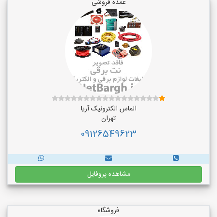
عمده فروشی
الماس الکترونیک آریا
تهران
09126549623
مشاهده پروفایل
فروشگاه