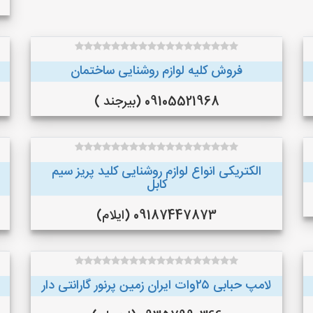
فروش کلیه لوازم روشنایی ساختمان
09105521968 (بیرجند )
الکتریکی انواع لوازم روشنایی کلید پریز سیم
کابل
09187447873 (ایلام)
لامپ حبابی ۲۵وات ایران زمین پرنور گارانتی دار