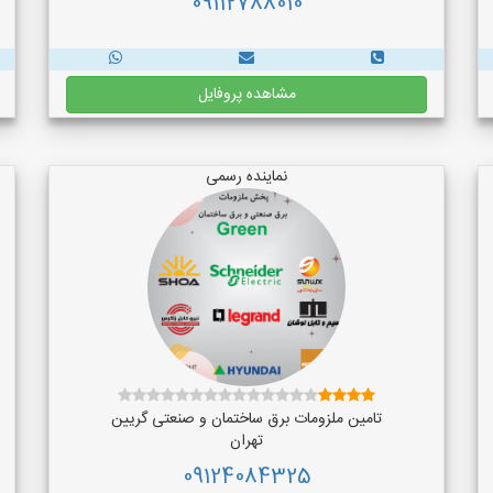
09112788010
مشاهده پروفایل
نماینده رسمی
تامین ملزومات برق ساختمان و صنعتی گریین
تهران
09124084325