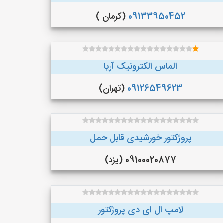
09133950452
(کرمان )
الماس الکترونیک آریا
09126549623
(تهران)
پروژکتور خورشیدی قابل حمل
09100020877 (یزد)
لامپ ال ای دی پروژکتور