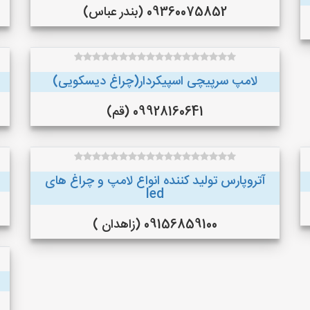
09360075852 (بندر عباس)
لامپ سرپیچی اسپیکردار(چراغ دیسکویی)
09928160641 (قم)
آتروپارس تولید کننده انواع لامپ و چراغ های
led
09156859100 (زاهدان )