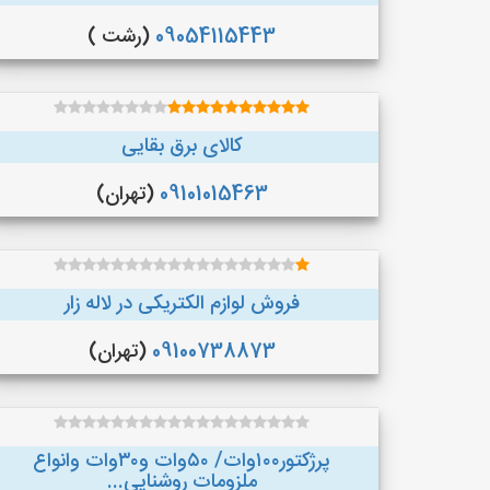
09054115443
(رشت )
کالای برق بقایی
09101015463
(تهران)
فروش لوازم الکتریکی در لاله زار
09100738873
(تهران)
پرژکتور۱۰۰وات/ ۵۰وات و۳۰وات وانواع
ملزومات روشنایی...