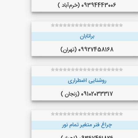
09394443006 (خرم‌آباد )
براتابان
09927458168 (تهران)
روشنایی اضطراری
09102033317 (زنجان )
چراغ فنر متغیر تمام نور