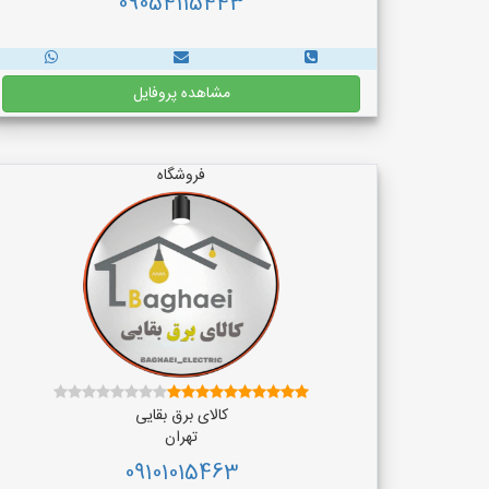
09054115443
مشاهده پروفایل
فروشگاه
کالای برق بقایی
تهران
09101015463