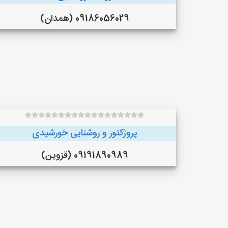
09186056029 (همدان)
پروژکتور و روشنایی خورشیدی
09191890989 (قزوین)