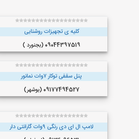
کلیه ی تجهیزات روشنایی
09044397519 (بجنورد )
پنل سقفی توکار ۷وات نمانور
09177494527 (بوشهر)
لامپ ال ای دی رنگی ۹وات گارانتی دار