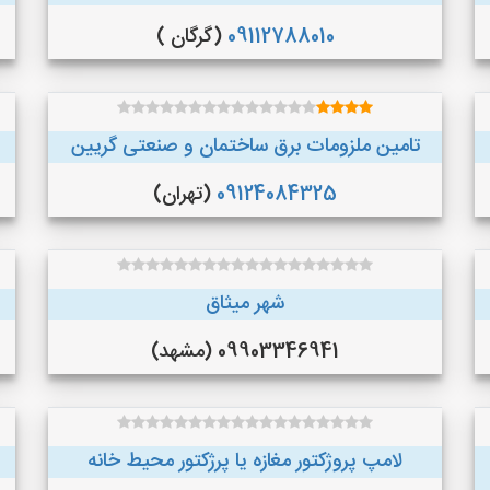
09112788010
(گرگان )
تامین ملزومات برق ساختمان و صنعتی گریین
09124084325
(تهران)
شهر میثاق
09903346941 (مشهد)
لامپ پروژکتور مغازه یا پرژکتور محیط خانه