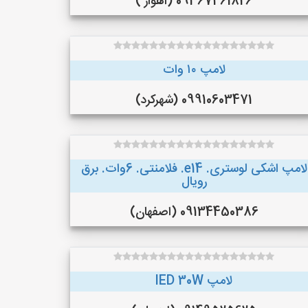
09367461826 (اهواز )
لامپ ۱۰ وات
09910603471 (شهرکرد)
لامپ اشکی لوستری. e14. فلامنتی. 6وات. برق
رویال
09134450386 (اصفهان)
لامپ lED 30W