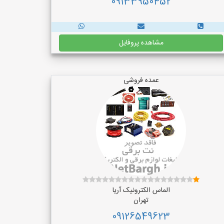
09133950452
مشاهده پروفایل
عمده فروشی
الماس الکترونیک آریا
تهران
09126549623