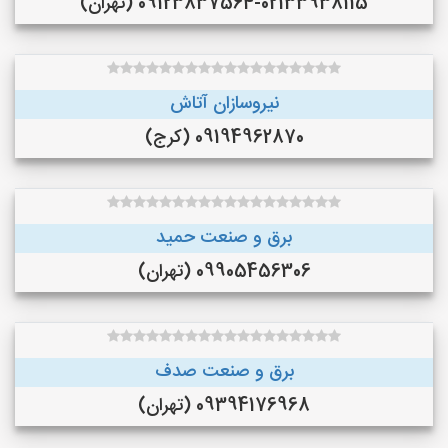
09123837564-02133938115 (تهران)
نیروسازان آتاش
09194962870 (کرج)
برق و صنعت حمید
09905456306 (تهران)
برق و صنعت صدف
09394176968 (تهران)