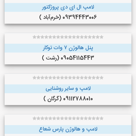
لامپ ال ای دی پروژکتور
09394443006 (خرم‌آباد )
پنل هالوژن ۷ وات توکار
09054115443 (رشت )
لامپ و سایر روشنایی
09112788010 (گرگان )
لامپ و هالوژن پارس شعاع