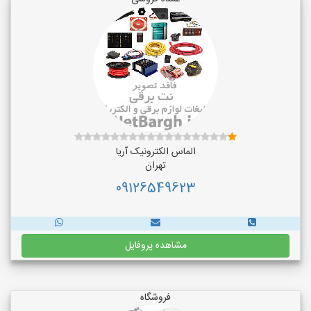
الماس الکترونیک آریا
تهران
09126549623
مشاهده پروفایل
فروشگاه