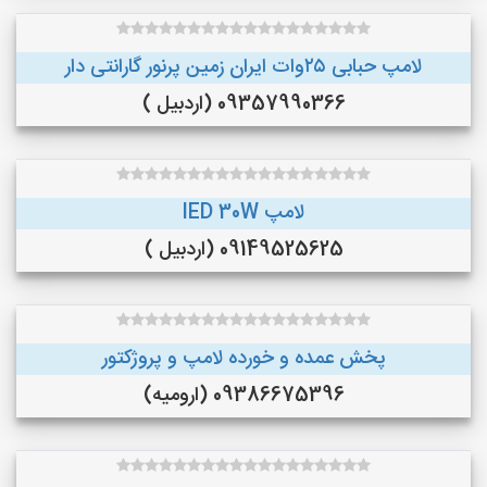
لامپ حبابی ۲۵وات ایران زمین پرنور گارانتی دار
09357990366 (اردبیل )
لامپ lED 30W
09149525625 (اردبیل )
پخش عمده و خورده لامپ و پروژکتور
09386675396 (ارومیه)