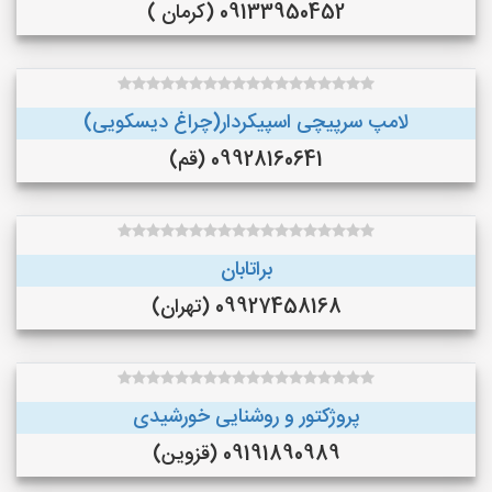
09133950452 (کرمان )
لامپ سرپیچی اسپیکردار(چراغ دیسکویی)
09928160641 (قم)
براتابان
09927458168 (تهران)
پروژکتور و روشنایی خورشیدی
09191890989 (قزوین)