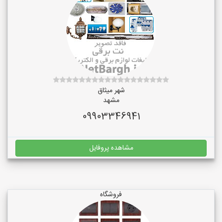
شهر میثاق
مشهد
09903346941
مشاهده پروفایل
فروشگاه