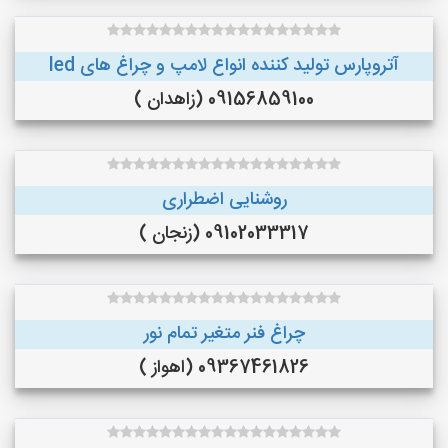
آتروپارس تولید کننده انواع لامپ و چراغ های led
09156859100 (زاهدان )
روشنایی اضطراری
09102033317 (زنجان )
چراغ فنر متغیر تمام نور
09367461826 (اهواز )