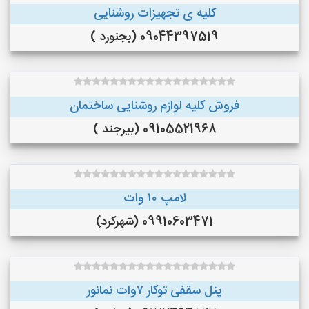
کلیه ی تجهیزات روشنایی
09044397519 (بجنورد )
فروش کلیه لوازم روشنایی ساختمان
09105521968 (بیرجند )
لامپ ۱۰ وات
09910603471 (شهرکرد)
پنل سقفی توکار ۷وات نمانور