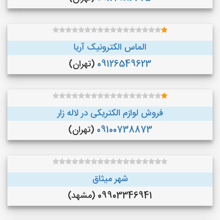
الماس الکترونیک آریا
09126549623
(تهران)
فروش لوازم الکتریکی در لاله زار
09100738873
(تهران)
شهر میثاق
09903346941 (مشهد)