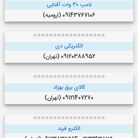
لامپ ۳۰ وات آفتابی
09143767106 (ارومیه)
الکتریکی دی
09120388952 (تهران)
کالای برق بهزاد
09121407270 (تهران)
الکترو فربد