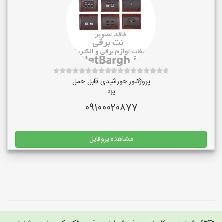
پروژکتور خورشیدی قابل حمل
یزد
09100020877
مشاهده پروفایل