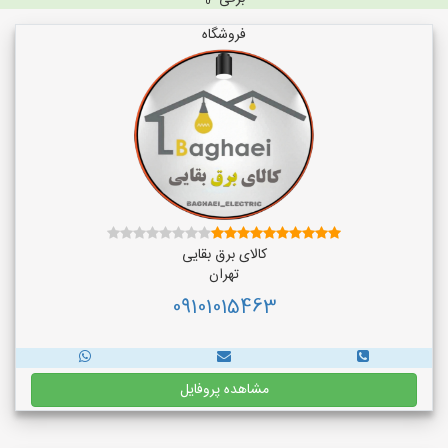
فروشگاه
کالای برق بقایی
تهران
09101015463
مشاهده پروفایل