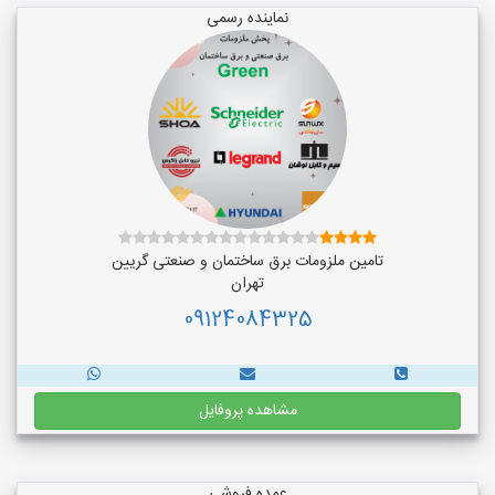
نماینده رسمی
تامین ملزومات برق ساختمان و صنعتی گریین
تهران
09124084325
مشاهده پروفایل
عمده فروشی