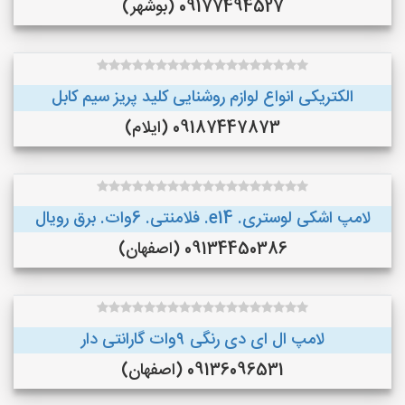
09177494527 (بوشهر)
الکتریکی انواع لوازم روشنایی کلید پریز سیم کابل
09187447873 (ایلام)
لامپ اشکی لوستری. e14. فلامنتی. 6وات. برق رویال
09134450386 (اصفهان)
لامپ ال ای دی رنگی ۹وات گارانتی دار
09136096531 (اصفهان)