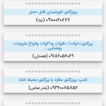
پروژکتور خورشیدی قابل حمل
09100020877 (یزد)
پرژکتور۱۰۰وات/ ۵۰وات و۳۰وات وانواع ملزومات
روشنایی...
09186056029 (همدان)
لامپ پروژکتور مغازه یا پرژکتور محیط خانه
09360075852 (بندر عباس)