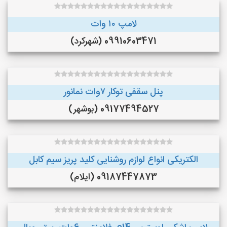
لامپ ۱۰ وات
09910603471 (شهرکرد)
پنل سقفی توکار ۷وات نمانور
09177494527 (بوشهر)
الکتریکی انواع لوازم روشنایی کلید پریز سیم کابل
09187447873 (ایلام)