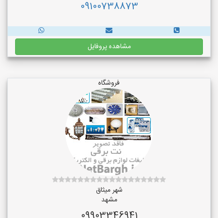
09100738873
مشاهده پروفایل
فروشگاه
شهر میثاق
مشهد
09903346941