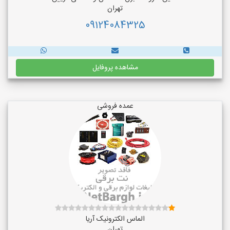
تهران
09124084325
مشاهده پروفایل
عمده فروشی
الماس الکترونیک آریا
تهران