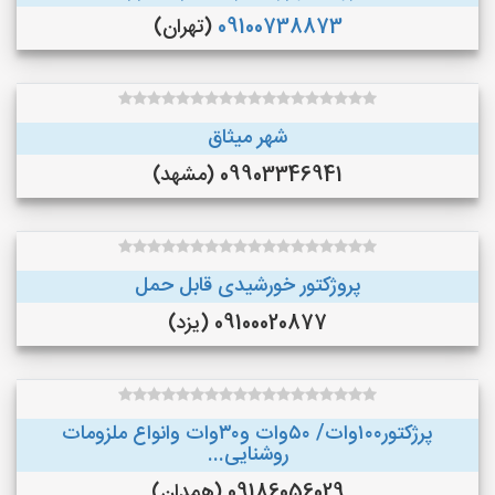
09100738873
(تهران)
شهر میثاق
09903346941 (مشهد)
پروژکتور خورشیدی قابل حمل
09100020877 (یزد)
پرژکتور۱۰۰وات/ ۵۰وات و۳۰وات وانواع ملزومات
روشنایی...
09186056029 (همدان)