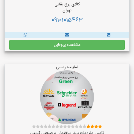
کالای برق بقایی
تهران
09101015463
مشاهده پروفایل
نماینده رسمی
تامین ملزومات برق ساختمان و صنعتی گریین