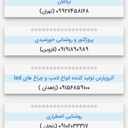
براتابان
09927458168 (تهران)
پروژکتور و روشنایی خورشیدی
09191890989 (قزوین)
آتروپارس تولید کننده انواع لامپ و چراغ های led
09156859100 (زاهدان )
روشنایی اضطراری
09102033317 (زنجان )