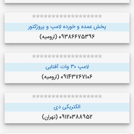
پخش عمده و خورده لامپ و پروژکتور
09386675396 (ارومیه)
لامپ ۳۰ وات آفتابی
09143767106 (ارومیه)
الکتریکی دی
09120388952 (تهران)