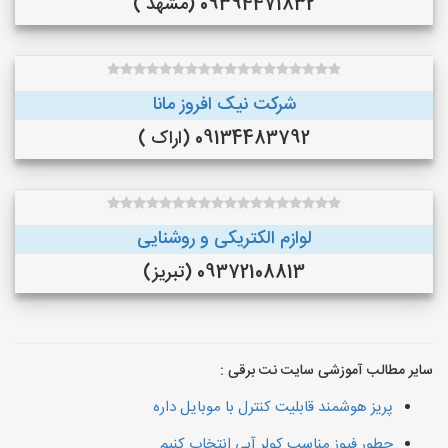
09394471832 (مشهد )
شرکت نیک افروز مانا
09134483792 (اراک )
لوازم الکتریکی و روشنایی
09372108813 (تبریز)
سایر مطالب آموزشی سایت نت برقی :
پریز هوشمند قابلیت کنترل با موبایل داره
چطور فیوز مناسب کولر آبی انتخاب کنیم