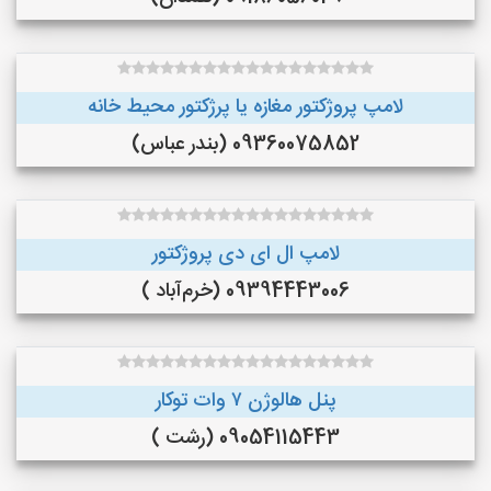
لامپ پروژکتور مغازه یا پرژکتور محیط خانه
09360075852 (بندر عباس)
لامپ ال ای دی پروژکتور
09394443006 (خرم‌آباد )
پنل هالوژن ۷ وات توکار
09054115443 (رشت )