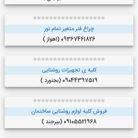
چراغ فنر متغیر تمام نور
09367461826 (اهواز )
کلیه ی تجهیزات روشنایی
09044397519 (بجنورد )
فروش کلیه لوازم روشنایی ساختمان
09105521968 (بیرجند )