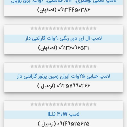
لامپ اشکی لوستری. e14. فلامنتی. 6وات. برق رویال
09134450386 (اصفهان)
لامپ ال ای دی رنگی ۹وات گارانتی دار
09136096531 (اصفهان)
لامپ حبابی ۲۵وات ایران زمین پرنور گارانتی دار
09357990366 (اردبیل )
لامپ lED 30W
09149525625 (اردبیل )