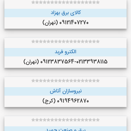
کالای برق بهزاد
09121407270 (تهران)
الکترو فربد
09123837564-02133938115 (تهران)
نیروسازان آتاش
09194962870 (کرج)
برق و صنعت حمید