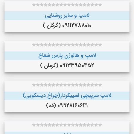
لامپ و سایر روشنایی
09112788010 (گرگان )
لامپ و هالوژن پارس شعاع
09133950452 (کرمان )
لامپ سرپیچی اسپیکردار(چراغ دیسکویی)
09928160641 (قم)