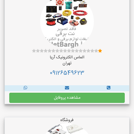
الماس الکترونیک آریا
تهران
09126549623
مشاهده پروفایل
فروشگاه