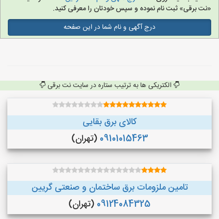
«نت برقی» ثبت نام نموده و سپس خودتان را معرفی کنید.
درج آگهی و نام شما در این صفحه
الکتریکی ها به ترتیب ستاره در سایت نت برقی
کالای برق بقایی
09101015463
(تهران)
تامین ملزومات برق ساختمان و صنعتی گریین
09124084325
(تهران)