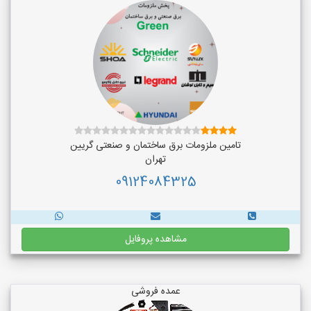
تامین ملزومات برق ساختمان و صنعتی گریین
تهران
09124084325
مشاهده پروفایل
عمده فروشی