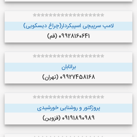
لامپ سرپیچی اسپیکردار(چراغ دیسکویی)
09928160641 (قم)
براتابان
09927458168 (تهران)
پروژکتور و روشنایی خورشیدی
09191890989 (قزوین)