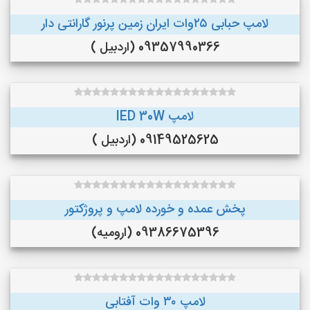
لامپ حبابی ۲۵وات ایران زمین پرنور گارانتی دار
09357990366 (اردبیل )
لامپ lED 30W
09149525625 (اردبیل )
پخش عمده و خورده لامپ و پروژکتور
09386675396 (ارومیه)
لامپ ۳۰ وات آفتابی