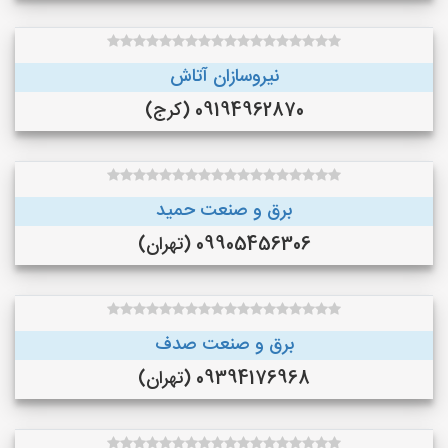
نیروسازان آتاش
09194962870 (کرج)
برق و صنعت حمید
09905456306 (تهران)
برق و صنعت صدف
09394176968 (تهران)