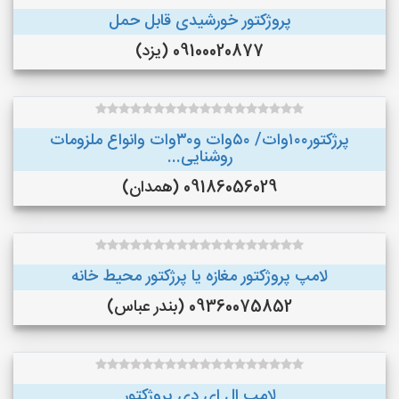
پروژکتور خورشیدی قابل حمل
09100020877 (یزد)
پرژکتور۱۰۰وات/ ۵۰وات و۳۰وات وانواع ملزومات
روشنایی...
09186056029 (همدان)
لامپ پروژکتور مغازه یا پرژکتور محیط خانه
09360075852 (بندر عباس)
لامپ ال ای دی پروژکتور