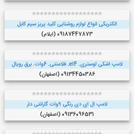
الکتریکی انواع لوازم روشنایی کلید پریز سیم کابل
09187447873 (ایلام)
لامپ اشکی لوستری. e14. فلامنتی. 6وات. برق رویال
09134450386 (اصفهان)
لامپ ال ای دی رنگی ۹وات گارانتی دار
09136096531 (اصفهان)