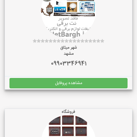
شهر میثاق
مشهد
09903346941
مشاهده پروفایل
فروشگاه