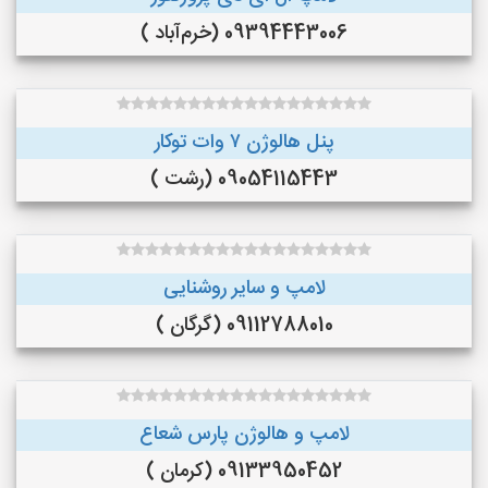
09394443006 (خرم‌آباد )
پنل هالوژن ۷ وات توکار
09054115443 (رشت )
لامپ و سایر روشنایی
09112788010 (گرگان )
لامپ و هالوژن پارس شعاع
09133950452 (کرمان )