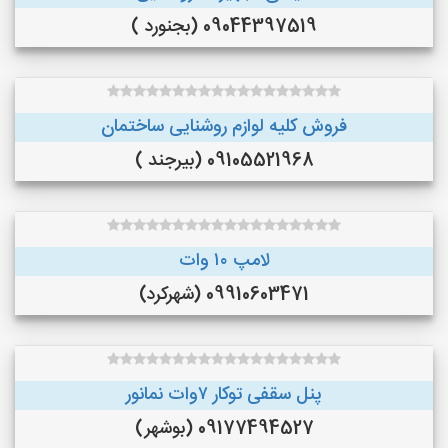
09044397519 (بجنورد )
فروش کلیه لوازم روشنایی ساختمان
09105521968 (بیرجند )
لامپ ۱۰ وات
09910603471 (شهرکرد)
پنل سقفی توکار ۷وات نمانور
09177494527 (بوشهر)