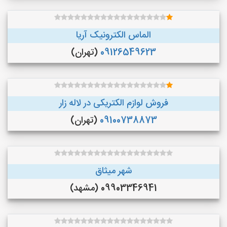
الماس الکترونیک آریا
09126549623
(تهران)
فروش لوازم الکتریکی در لاله زار
09100738873
(تهران)
شهر میثاق
09903346941 (مشهد)