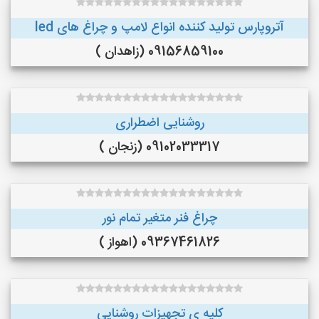
آتروپارس تولید کننده انواع لامپ و چراغ های led
09156859100 (زاهدان )
روشنایی اضطراری
09102033317 (زنجان )
چراغ فنر متغیر تمام نور
09367461826 (اهواز )
کلیه ی تجهیزات روشنایی