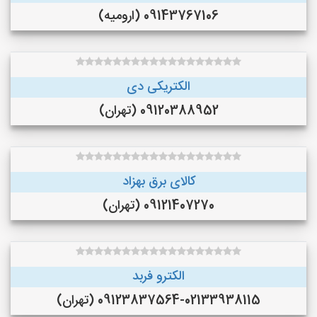
09143767106 (ارومیه)
الکتریکی دی
09120388952 (تهران)
کالای برق بهزاد
09121407270 (تهران)
الکترو فربد
09123837564-02133938115 (تهران)