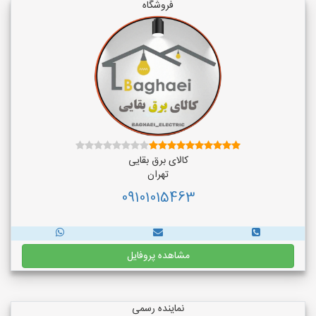
فروشگاه
کالای برق بقایی
تهران
09101015463
مشاهده پروفایل
نماینده رسمی