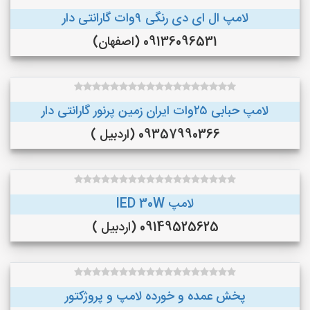
لامپ ال ای دی رنگی ۹وات گارانتی دار
09136096531 (اصفهان)
لامپ حبابی ۲۵وات ایران زمین پرنور گارانتی دار
09357990366 (اردبیل )
لامپ lED 30W
09149525625 (اردبیل )
پخش عمده و خورده لامپ و پروژکتور