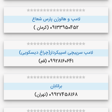
لامپ و هالوژن پارس شعاع
09133950452 (کرمان )
لامپ سرپیچی اسپیکردار(چراغ دیسکویی)
09928160641 (قم)
براتابان
09927458168 (تهران)