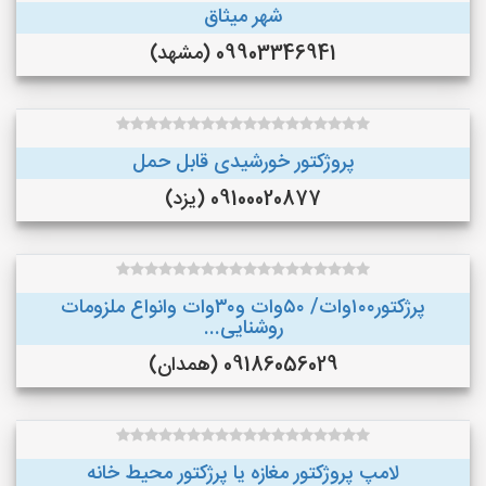
شهر میثاق
09903346941 (مشهد)
پروژکتور خورشیدی قابل حمل
09100020877 (یزد)
پرژکتور۱۰۰وات/ ۵۰وات و۳۰وات وانواع ملزومات
روشنایی...
09186056029 (همدان)
لامپ پروژکتور مغازه یا پرژکتور محیط خانه