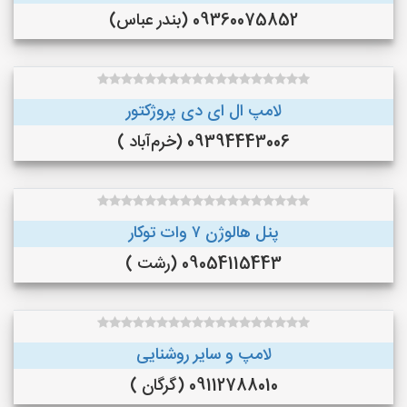
09360075852 (بندر عباس)
لامپ ال ای دی پروژکتور
09394443006 (خرم‌آباد )
پنل هالوژن ۷ وات توکار
09054115443 (رشت )
لامپ و سایر روشنایی
09112788010 (گرگان )