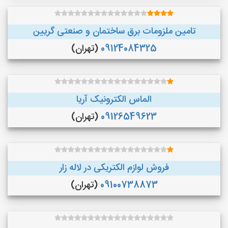
تامین ملزومات برق ساختمان و صنعتی گریین
09124084325
(تهران)
الماس الکترونیک آریا
09126549623
(تهران)
فروش لوازم الکتریکی در لاله زار
09100738873
(تهران)