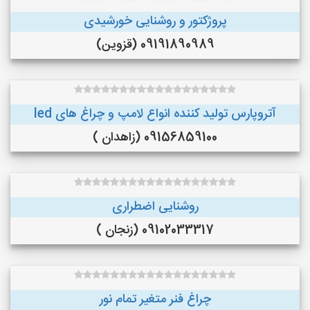
پروژکتور و روشنایی خورشیدی
09191890989 (قزوین)
آتروپارس تولید کننده انواع لامپ و چراغ های led
09156859100 (زاهدان )
روشنایی اضطراری
09102033317 (زنجان )
چراغ فنر متغیر تمام نور