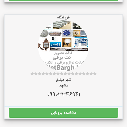
فروشگاه
شهر میثاق
مشهد
09903346941
مشاهده پروفایل