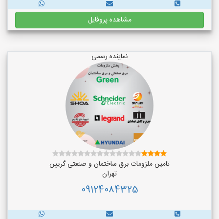
مشاهده پروفایل
نماینده رسمی
تامین ملزومات برق ساختمان و صنعتی گریین
تهران
09124084325