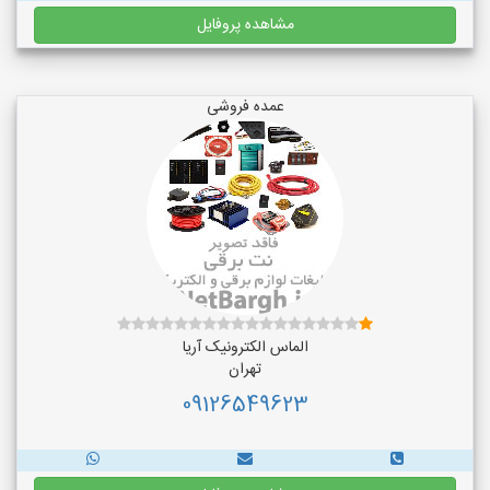
مشاهده پروفایل
عمده فروشی
الماس الکترونیک آریا
تهران
09126549623