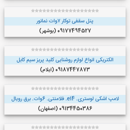
پنل سقفی توکار ۷وات نمانور
09177494527 (بوشهر)
الکتریکی انواع لوازم روشنایی کلید پریز سیم کابل
09187447873 (ایلام)
لامپ اشکی لوستری. e14. فلامنتی. 6وات. برق رویال
09134450386 (اصفهان)