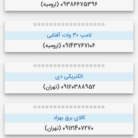
09386675396 (ارومیه)
لامپ ۳۰ وات آفتابی
09143767106 (ارومیه)
الکتریکی دی
09120388952 (تهران)
کالای برق بهزاد
09121407270 (تهران)