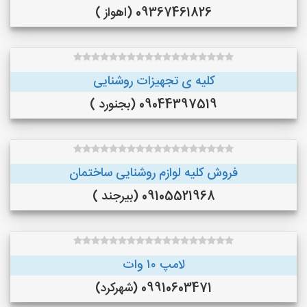
09367461826 (اهواز )
کلیه ی تجهیزات روشنایی
09044397519 (بجنورد )
فروش کلیه لوازم روشنایی ساختمان
09105521968 (بیرجند )
لامپ ۱۰ وات
09910603471 (شهرکرد)