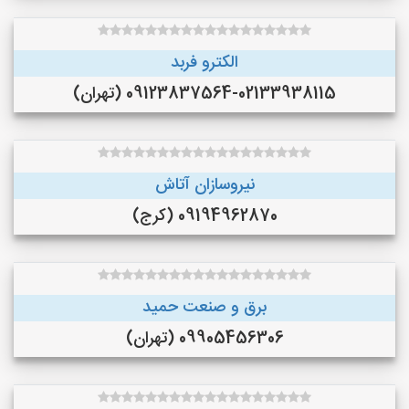
الکترو فربد
09123837564-02133938115 (تهران)
نیروسازان آتاش
09194962870 (کرج)
برق و صنعت حمید
09905456306 (تهران)