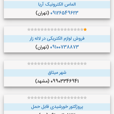
الماس الکترونیک آریا
09126549623
(تهران)
فروش لوازم الکتریکی در لاله زار
09100738873
(تهران)
شهر میثاق
09903346941 (مشهد)
پروژکتور خورشیدی قابل حمل