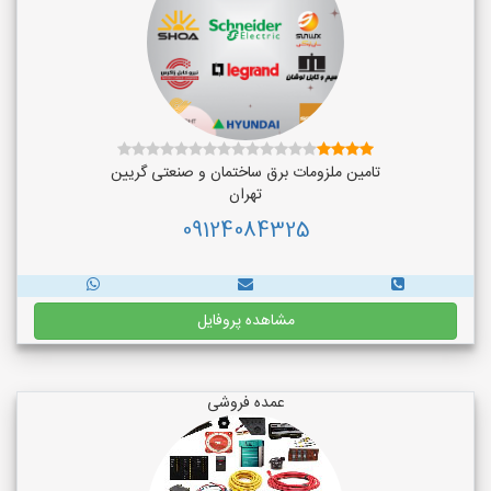
تامین ملزومات برق ساختمان و صنعتی گریین
تهران
09124084325
مشاهده پروفایل
عمده فروشی