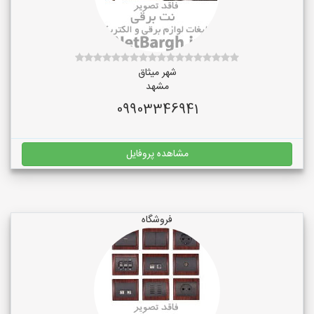
شهر میثاق
مشهد
09903346941
مشاهده پروفایل
فروشگاه