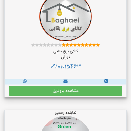
کالای برق بقایی
تهران
09101015463
مشاهده پروفایل
نماینده رسمی