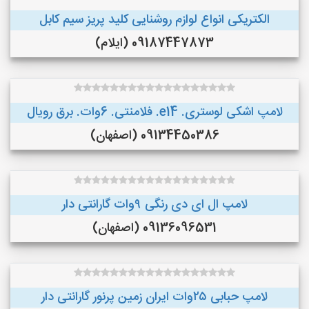
الکتریکی انواع لوازم روشنایی کلید پریز سیم کابل
09187447873 (ایلام)
لامپ اشکی لوستری. e14. فلامنتی. 6وات. برق رویال
09134450386 (اصفهان)
لامپ ال ای دی رنگی ۹وات گارانتی دار
09136096531 (اصفهان)
لامپ حبابی ۲۵وات ایران زمین پرنور گارانتی دار