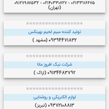
۰۲۱۳۳۱۱۶۶۷۵ - ۰۲۱۴۰۳۳۰۷۲۷ - ۰۹۱۲۷۹۸۷۵۳۲
(تهران)
تولید کننده سیم لحیم بهینکس
09394471832 (مشهد )
شرکت نیک افروز مانا
09134483792 (اراک )
لوازم الکتریکی و روشنایی
09372108813 (تبریز)