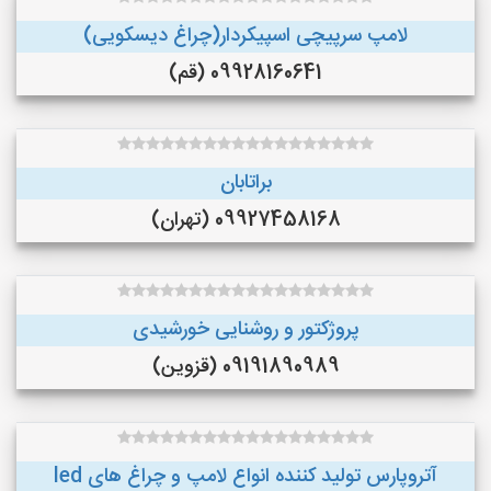
لامپ سرپیچی اسپیکردار(چراغ دیسکویی)
09928160641 (قم)
براتابان
09927458168 (تهران)
پروژکتور و روشنایی خورشیدی
09191890989 (قزوین)
آتروپارس تولید کننده انواع لامپ و چراغ های led