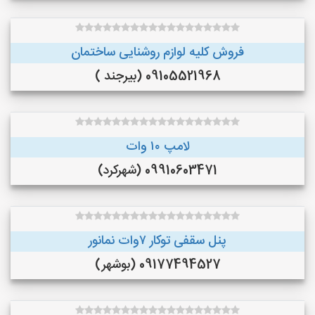
فروش کلیه لوازم روشنایی ساختمان
09105521968 (بیرجند )
لامپ ۱۰ وات
09910603471 (شهرکرد)
پنل سقفی توکار ۷وات نمانور
09177494527 (بوشهر)