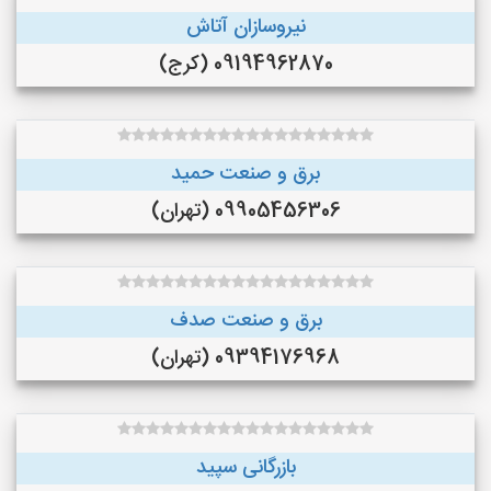
نیروسازان آتاش
09194962870 (کرج)
برق و صنعت حمید
09905456306 (تهران)
برق و صنعت صدف
09394176968 (تهران)
بازرگانی سپید