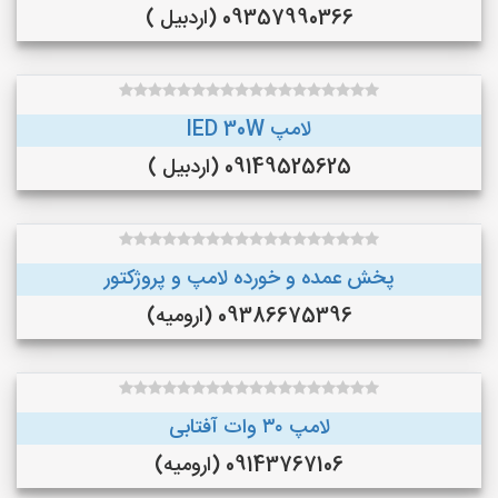
09357990366 (اردبیل )
لامپ lED 30W
09149525625 (اردبیل )
پخش عمده و خورده لامپ و پروژکتور
09386675396 (ارومیه)
لامپ ۳۰ وات آفتابی
09143767106 (ارومیه)