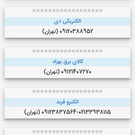
الکتریکی دی
09120388952 (تهران)
کالای برق بهزاد
09121407270 (تهران)
الکترو فربد
09123837564-02133938115 (تهران)