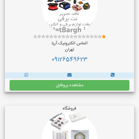
الماس الکترونیک آریا
تهران
09126549623
مشاهده پروفایل
فروشگاه