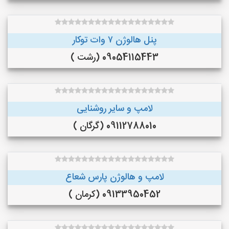
پنل هالوژن ۷ وات توکار
09054115443 (رشت )
لامپ و سایر روشنایی
09112788010 (گرگان )
لامپ و هالوژن پارس شعاع
09133950452 (کرمان )