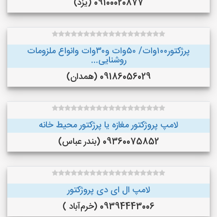
09100020877 (یزد)
پرژکتور۱۰۰وات/ ۵۰وات و۳۰وات وانواع ملزومات
روشنایی...
09186056029 (همدان)
لامپ پروژکتور مغازه یا پرژکتور محیط خانه
09360075852 (بندر عباس)
لامپ ال ای دی پروژکتور
09394443006 (خرم‌آباد )