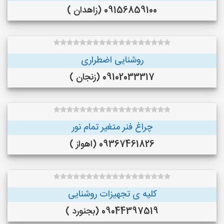
09156859100 (زاهدان )
روشنایی اضطراری
09102033317 (زنجان )
چراغ فنر متغیر تمام نور
09367461826 (اهواز )
کلیه ی تجهیزات روشنایی
09044397519 (بجنورد )