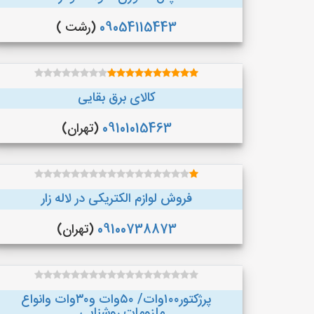
09054115443
(رشت )
کالای برق بقایی
09101015463
(تهران)
فروش لوازم الکتریکی در لاله زار
09100738873
(تهران)
پرژکتور۱۰۰وات/ ۵۰وات و۳۰وات وانواع
ملزومات روشنایی...