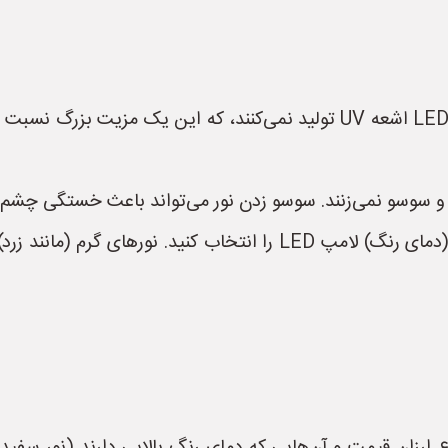
* **انتخاب رنگ نور:** شما می‌توانید رنگ نور (دمای رنگ) لامپ LED 