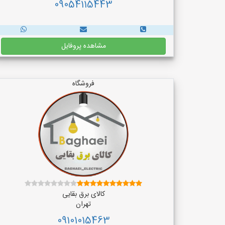
09054115443
مشاهده پروفایل
فروشگاه
کالای برق بقایی
تهران
09101015463