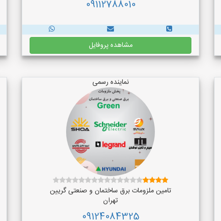
09112788010
مشاهده پروفایل
نماینده رسمی
تامین ملزومات برق ساختمان و صنعتی گریین
تهران
09124084325