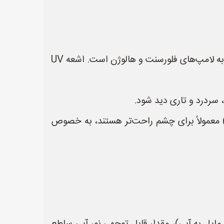
* **فاقد اشعه ماوراء بنفش (UV):** لامپ‌های LED اشعه UV تولید نمی‌کنند، که این یک مزیت بزرگ نسبت به لامپ‌های فلورسنت و هالوژن است. اشعه UV
را انتخاب کنید. نورهای گرم (مانند زرد) معمولاً برای چشم راحت‌تر هستند، به خصوص