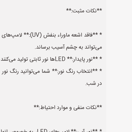
**نکات مثبت:**
می‌تواند به چشم آسیب برساند.
* **نور پایدار:** LEDها نور ثابتی تولید می‌کنند و سوسو نمی‌زنند. سوسو زدن نور می‌تواند باعث خستگی چشم، سردرد و تاری دید شود.
در شب.
**نکات منفی و موارد احتیاط:**