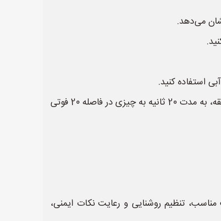
ید.
* **استراحت چشم:** به طور منظم به چشمان خود استراحت دهید. قانون 20-20-20 را دنبال کنید: هر 20 دقیقه، به مدت 20 ثانیه به چیزی در فاصله 20 فوتی
لامپ مناسب، تنظیم روشنایی و رعایت نکات ایمنی،