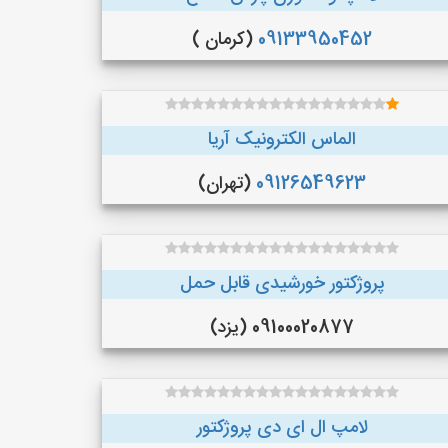
09133950452
(کرمان )
الماس الکترونیک آریا
09126549623
(تهران)
پروژکتور خورشیدی قابل حمل
09100020877 (یزد)
لامپ ال ای دی پروژکتور