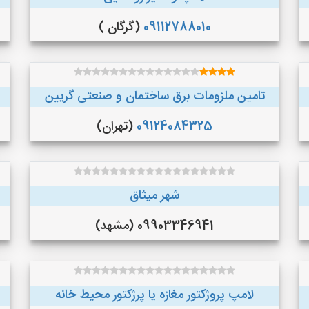
09112788010
(گرگان )
تامین ملزومات برق ساختمان و صنعتی گریین
09124084325
(تهران)
شهر میثاق
09903346941 (مشهد)
لامپ پروژکتور مغازه یا پرژکتور محیط خانه