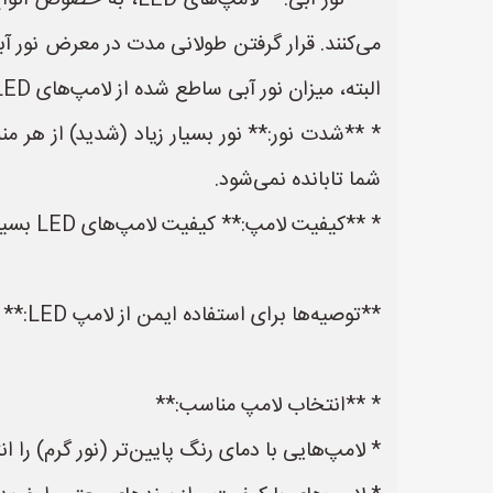
* **نور آبی:** لامپ‌
می‌کنند. قرار گرفتن طولانی مدت در معرض نور 
البته، میزان نور آبی ساطع شده از لامپ‌های LED معمولاً بسیار کمتر از نور آبی ساطع شده از صفحه نمایش گوشی‌های هوشمند و تبلت‌ها است.
شما تابانده نمی‌شود.
* **کیفیت لامپ:** کیفیت لامپ‌های LED بسیار متفاوت است. لامپ‌های ارزان قیمت ممکن است نور نامناسبی تولید کنند و باعث خستگی چشم شوند.
**توصیه‌ها برای استفاده ایمن از لامپ LED:**
* **انتخاب لامپ مناسب:**
* لامپ‌هایی با دمای رنگ پایین‌تر (نور گرم) را