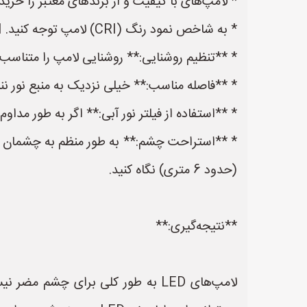
* لامپ‌های با کیفیت و از برندهای معتبر را خریدا
* به شاخص نمود رنگ (CRI) لامپ توجه کنید. CRI بالا به این معنی است که لامپ رنگ‌ها را به طور طبیعی نشان می‌دهد.
* **تنظیم روشنایی:** روشنایی لامپ را متناسب با
* **فاصله مناسب:** خیلی نزدیک به منبع نور ننش
* **استفاده از فیلتر نور آبی:** اگر به طور مداوم در معرض نور LED قرار دارید، می‌توانید از عینک‌ها
(حدود 6 متری) نگاه کنید.
**نتیجه‌گیری:**
لامپ‌های LED به طور کلی برای چش