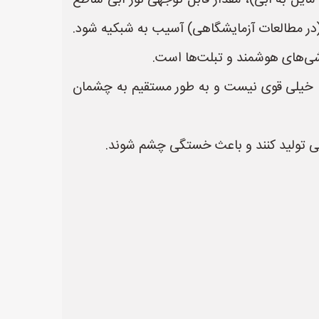
(نور سفید مایل به آبی)، مقدار قابل توجهی نور آبی ساطع
(در مطالعات آزمایشگاهی) آسیب به شبکیه شود.
* **شدت نور:** نور بسیار زیاد (شدید) از هر منبعی می‌تواند برای چشم مضر باشد. مطمئن شوید که نور LED خیلی قوی نیست و به طور مستقیم به چشمان