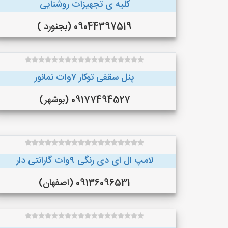
کلیه ی تجهیزات روشنایی
09044397519 (بجنورد )
پنل سقفی توکار ۷وات نمانور
09177494527 (بوشهر)
لامپ ال ای دی رنگی ۹وات گارانتی دار
09136096531 (اصفهان)