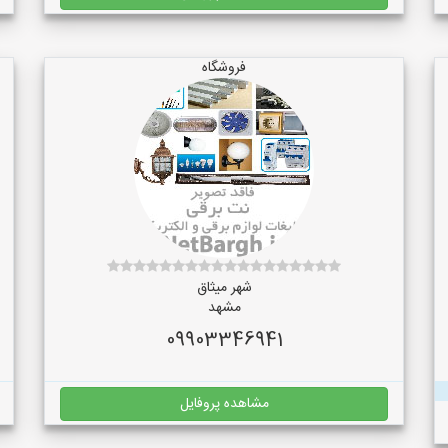
فروشگاه
شهر میثاق
مشهد
09903346941
مشاهده پروفایل