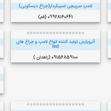
لامپ سرپیچی اسپیکردار(چراغ دیسکویی)
09928160641 (قم)
آتروپارس تولید کننده انواع لامپ و چراغ های
led
09156859100 (زاهدان )