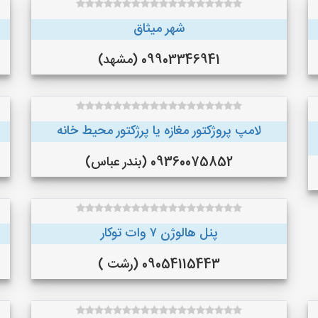
شهر میثاق
09903346941 (مشهد)
لامپ پروژکتور مغازه یا پرژکتور محیط خانه
09360075852 (بندر عباس)
پنل هالوژن ۷ وات توکار
09054115443 (رشت )