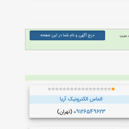
درج آگهی و نام شما در این صفحه
 «نت
الماس الکترونیک آریا
09126549623
(تهران)