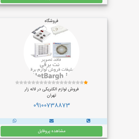
فروشگاه
فروش لوازم الکتریکی در لاله زار
تهران
09100738873
مشاهده پروفایل