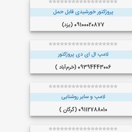
پروژکتور خورشیدی قابل حمل
09100020877 (یزد)
لامپ ال ای دی پروژکتور
09394443006 (خرم‌آباد )
لامپ و سایر روشنایی
09112788010 (گرگان )