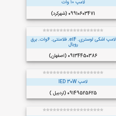
لامپ ۱۰ وات
09910603471 (شهرکرد)
لامپ اشکی لوستری. e14. فلامنتی. 6وات. برق
رویال
09134450386 (اصفهان)
لامپ lED 30W
09149525625 (اردبیل )