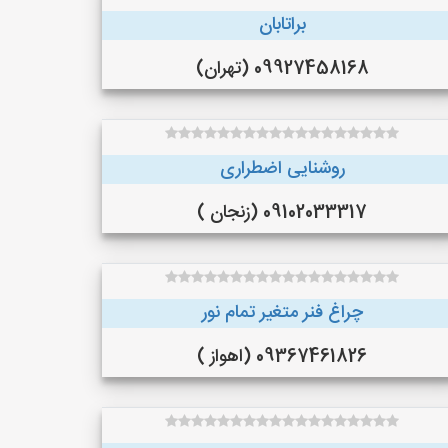
براتابان
09927458168 (تهران)
روشنایی اضطراری
09102033317 (زنجان )
چراغ فنر متغیر تمام نور
09367461826 (اهواز )