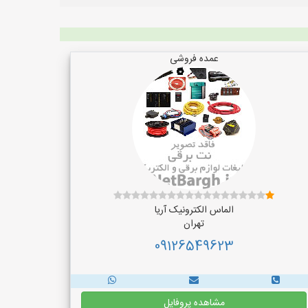
عمده فروشی
الماس الکترونیک آریا
تهران
09126549623
مشاهده پروفایل