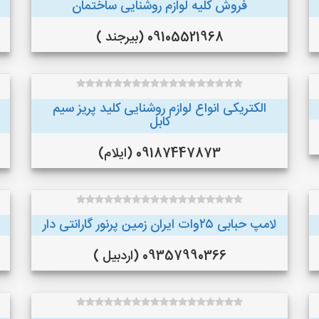
فروش کلیه لوازم روشنایی ساختمان
09105521968 (بیرجند )
الکتریکی انواع لوازم روشنایی کلید پریز سیم
کابل
09187447873 (ایلام)
لامپ حبابی ۲۵وات ایران زمین پرنور گارانتی دار
09357990366 (اردبیل )