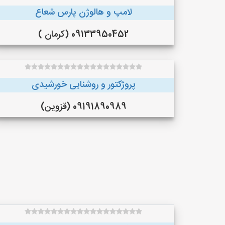
لامپ و هالوژن پارس شعاع
09133950452 (کرمان )
پروژکتور و روشنایی خورشیدی
09191890989 (قزوین)