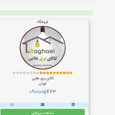
فروشگاه
کالای برق بقایی
تهران
09101015463
مشاهده پروفایل