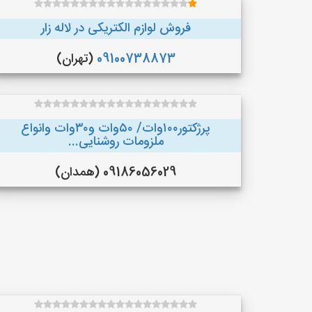
فروش لوازم الکتریکی در لاله زار
09100738873
(تهران)
پرژکتور۱۰۰وات/ ۵۰وات و۳۰وات وانواع
ملزومات روشنایی...
09186056029 (همدان)