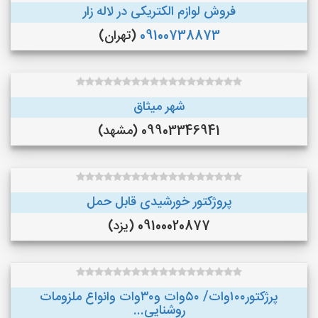
فروش لوازم الکتریکی در لاله زار
09100738873
(تهران)
شهر میثاق
09903346941 (مشهد)
پروژکتور خورشیدی قابل حمل
09100020877 (یزد)
پرژکتور۱۰۰وات/ ۵۰وات و۳۰وات وانواع ملزومات
روشنایی...