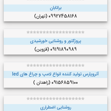
براتابان
09927458168 (تهران)
پروژکتور و روشنایی خورشیدی
09191890989 (قزوین)
آتروپارس تولید کننده انواع لامپ و چراغ های led
09156859100 (زاهدان )
روشنایی اضطراری