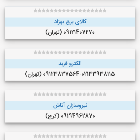
کالای برق بهزاد
09121407270 (تهران)
الکترو فربد
09123837564-02133938115 (تهران)
نیروسازان آتاش
09194962870 (کرج)