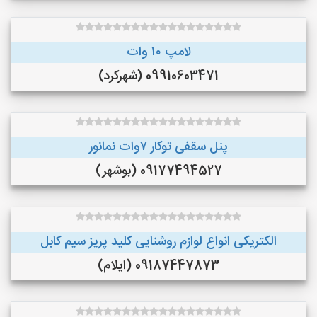
لامپ ۱۰ وات
09910603471 (شهرکرد)
پنل سقفی توکار ۷وات نمانور
09177494527 (بوشهر)
الکتریکی انواع لوازم روشنایی کلید پریز سیم کابل
09187447873 (ایلام)