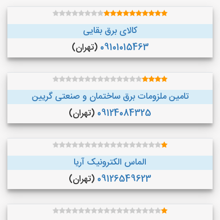
کالای برق بقایی
09101015463
(تهران)
تامین ملزومات برق ساختمان و صنعتی گریین
09124084325
(تهران)
الماس الکترونیک آریا
09126549623
(تهران)