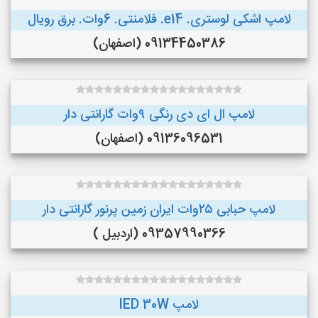
لامپ اشکی لوستری. e14. فلامنتی. 6وات. برق رویال
09134450386 (اصفهان)
لامپ ال ای دی رنگی ۹وات گارانتی دار
09136096531 (اصفهان)
لامپ حبابی ۲۵وات ایران زمین پرنور گارانتی دار
09357990366 (اردبیل )
لامپ lED 30W