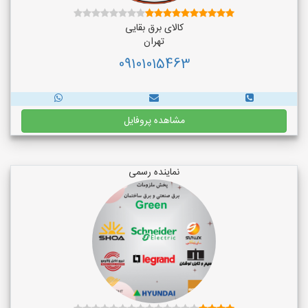
کالای برق بقایی
تهران
09101015463
مشاهده پروفایل
نماینده رسمی