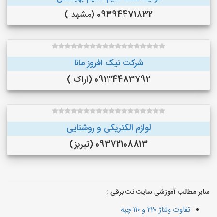
09394471832 (مشهد )
شرکت نیک افروز مانا
09134483792 (اراک )
لوازم الکتریکی و روشنایی
09372108813 (تبریز)
سایر مطالب آموزشی سایت نت برقی :
تفاوت ولتاژ ۲۲۰ و ۱۱۰ چیه