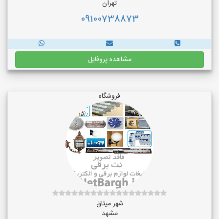
تهران
09100738873
مشاهده پروفایل
فروشگاه
شهر میثاق
مشهد