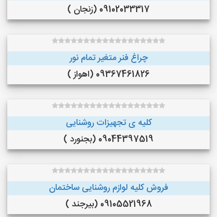
09102033317 (زنجان )
چراغ فنر متغیر تمام نور
09367461826 (اهواز )
کلیه ی تجهیزات روشنایی
09044397519 (بجنورد )
فروش کلیه لوازم روشنایی ساختمان
09105521968 (بیرجند )