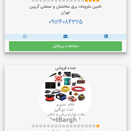
تامین ملزومات برق ساختمان و صنعتی گریین
تهران
09124084325
مشاهده پروفایل
عمده فروشی