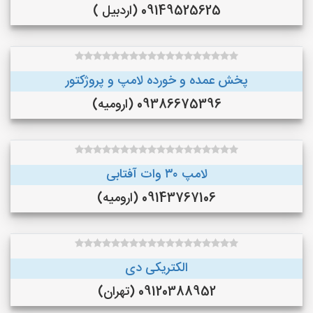
09149525625 (اردبیل )
پخش عمده و خورده لامپ و پروژکتور
09386675396 (ارومیه)
لامپ ۳۰ وات آفتابی
09143767106 (ارومیه)
الکتریکی دی
09120388952 (تهران)