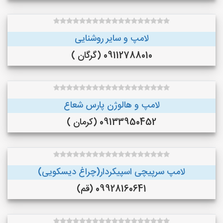
لامپ و سایر روشنایی
09112788010 (گرگان )
لامپ و هالوژن پارس شعاع
09133950452 (کرمان )
لامپ سرپیچی اسپیکردار(چراغ دیسکویی)
09928160641 (قم)