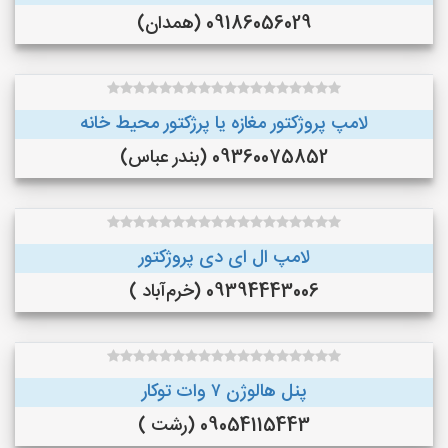
09186056029 (همدان)
لامپ پروژکتور مغازه یا پرژکتور محیط خانه
09360075852 (بندر عباس)
لامپ ال ای دی پروژکتور
09394443006 (خرم‌آباد )
پنل هالوژن ۷ وات توکار
09054115443 (رشت )