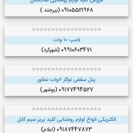
فروش کلیه لوازم روشنایی ساختمان
09105521968 (بیرجند )
لامپ ۱۰ وات
09910603471 (شهرکرد)
پنل سقفی توکار ۷وات نمانور
09177494527 (بوشهر)
الکتریکی انواع لوازم روشنایی کلید پریز سیم کابل
09187447873 (ایلام)