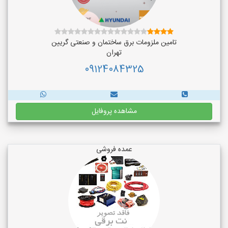
تامین ملزومات برق ساختمان و صنعتی گریین
تهران
09124084325
مشاهده پروفایل
عمده فروشی