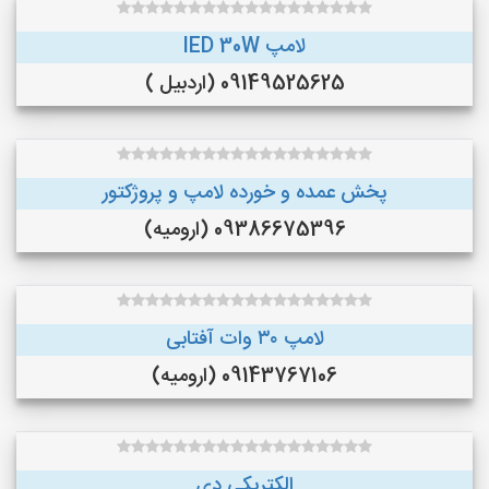
لامپ lED 30W
09149525625 (اردبیل )
پخش عمده و خورده لامپ و پروژکتور
09386675396 (ارومیه)
لامپ ۳۰ وات آفتابی
09143767106 (ارومیه)
الکتریکی دی