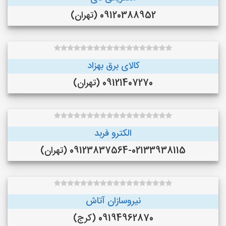
09120388952 (تهران)
کالای برق بهزاد
09121407270 (تهران)
الکترو فربد
09123837564-02133938115 (تهران)
نیروسازان آتاش
09194962870 (کرج)