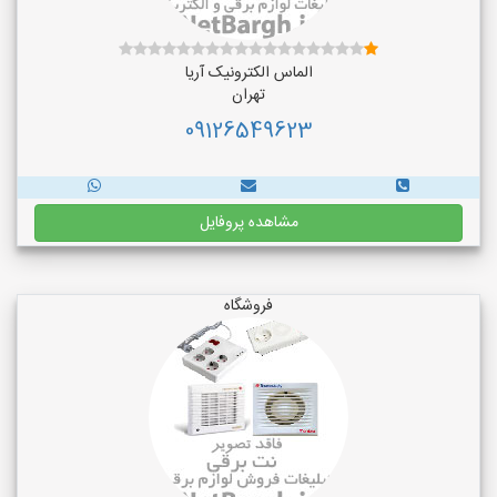
الماس الکترونیک آریا
تهران
09126549623
مشاهده پروفایل
فروشگاه