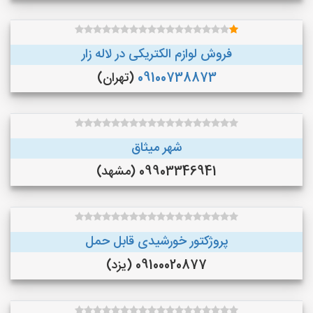
فروش لوازم الکتریکی در لاله زار
09100738873
(تهران)
شهر میثاق
09903346941 (مشهد)
پروژکتور خورشیدی قابل حمل
09100020877 (یزد)