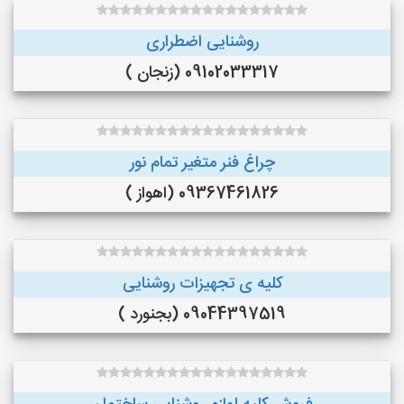
روشنایی اضطراری
09102033317 (زنجان )
چراغ فنر متغیر تمام نور
09367461826 (اهواز )
کلیه ی تجهیزات روشنایی
09044397519 (بجنورد )