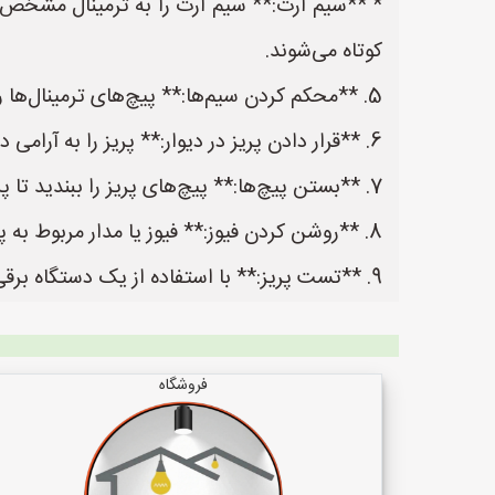
* **سیم ارت:** سیم ارت را به ترمینال مشخص 
کوتاه می‌شوند.
5. **محکم کردن سیم‌ها:** پیچ‌های ترمینال‌ها را به اندازه کافی محکم کنید تا سیم‌ها به خوبی در جای خود ثابت شوند.
6. **قرار دادن پریز در دیوار:** پریز را به آرامی در دیوار قرار دهید و مطمئن شوید که سیم‌ها به درستی داخل جعبه پریز قرار گرفته‌اند.
7. **بستن پیچ‌ها:** پیچ‌های پریز را ببندید تا پریز در جای خود محکم شود.
8. **روشن کردن فیوز:** فیوز یا مدار مربوط به پریز را روشن کنید.
9. **تست پریز:** با استفاده از یک دستگاه برقی (مانند لامپ)، پریز را تست کنید تا مطمئن شوید که به درستی کار می‌کند.
فروشگاه