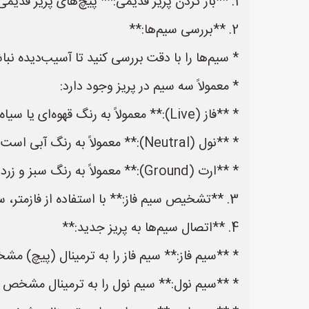
1. **باز کردن پریز قدیمی:** پیچ‌های پریز قدیمی را باز کنید و به آرامی آن را از دیوار جدا کنید.
2. **بررسی سیم‌ها:**
* سیم‌ها را با دقت بررسی کنید تا آسیب‌دیده نبا
* معمولاً سه سیم در پریز وجود دارد:
* **فاز (Live):** معمولاً به رنگ قهوه‌ای یا سیاه است.
* **نول (Neutral):** معمولاً به رنگ آبی است.
* **ارت (Ground):** معمولاً به رنگ سبز و زرد است.
3. **تشخیص سیم فاز:** با استفاده از فازمتر، سیم فاز را تشخیص دهید. فازمتر را به هر یک از سیم‌ها بزنید؛ سیمی که فازمتر روشن شود، سیم فاز است.
4. **اتصال سیم‌ها به پریز جدید:**
* **سیم فاز:** سیم فاز را به ترمینال (پیچ) مشخص شده با حرف "L
* **سیم نول:** سیم نول را به ترمینال مشخص شده با حرف "N" (مخفف 