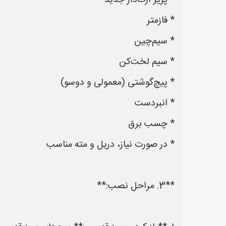
* پریز ارت‌دار جدید
* فازمتر
* سیم‌چین
* سیم لخت‌کن
* پیچ‌گوشتی (معمولی و دوسو)
* انبردست
* چسب برق
* در صورت نیاز، دریل و مته مناسب
**3. مراحل نصب:**