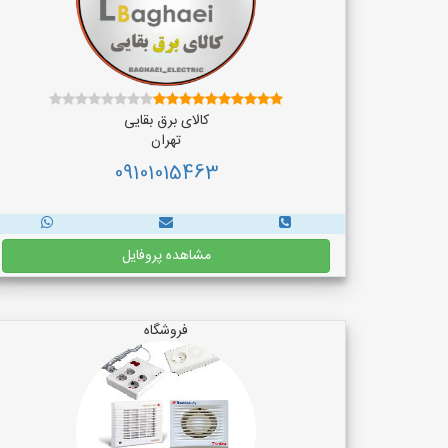
کالای برق بقایی
تهران
09101015463
مشاهده پروفایل
فروشگاه