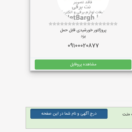
پروژکتور خورشیدی قابل حمل
یزد
09100020877
مشاهده پروفایل
درج آگهی و نام شما در این صفحه
 «نت