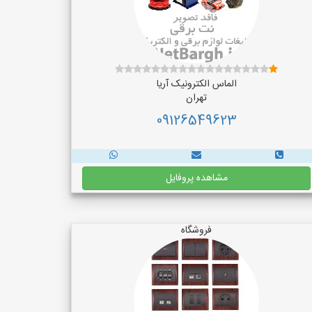
الماس الکترونیک آریا
تهران
09126549623
مشاهده پروفایل
فروشگاه