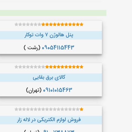
پنل هالوژن ۷ وات توکار
09054115443
(رشت )
کالای برق بقایی
09101015463
(تهران)
فروش لوازم الکتریکی در لاله زار