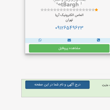
الماس الکترونیک آریا
تهران
09126549623
مشاهده پروفایل
درج آگهی و نام شما در این صفحه
 «نت