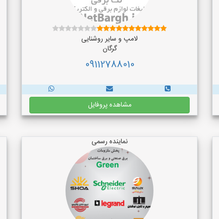
لامپ و سایر روشنایی
گرگان
09112788010
مشاهده پروفایل
نماینده رسمی