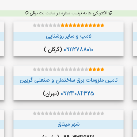
الکتریکی ها به ترتیب ستاره در سایت نت برقی
لامپ و سایر روشنایی
09112788010
(گرگان )
تامین ملزومات برق ساختمان و صنعتی گریین
09124084325
(تهران)
شهر میثاق