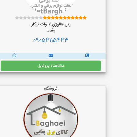
پنل هالوژن ۷ وات توکار
رشت
09054115443
مشاهده پروفایل
فروشگاه