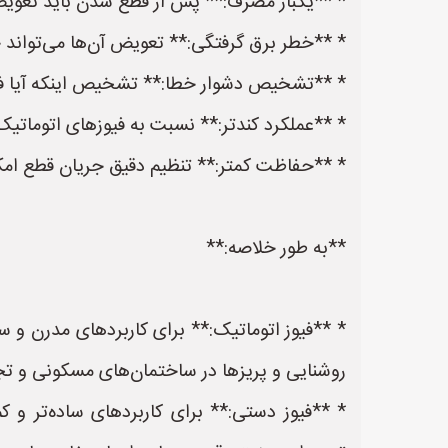
* **یکبار مصرف:** پس از قطع شدن باید تعوی
* **خطر برق گرفتگی:** تعویض آن‌ها می‌تواند 
* **تشخیص دشوار خطا:** تشخیص اینکه آیا فیو
* **عملکرد کندتر:** نسبت به فیوزهای اتوماتیک،
* **حفاظت کمتر:** تنظیم دقیق جریان قطع امک
**به طور خلاصه:**
* **فیوز اتوماتیک:** برای کاربردهای مدرن و سی
روشنایی و پریزها در ساختمان‌های مسکونی و تج
* **فیوز دستی:** برای کاربردهای ساده‌تر و 