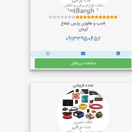
لامپ و هالوژن پارس شعاع
کرمان
09133950452
مشاهده پروفایل
عمده فروشی