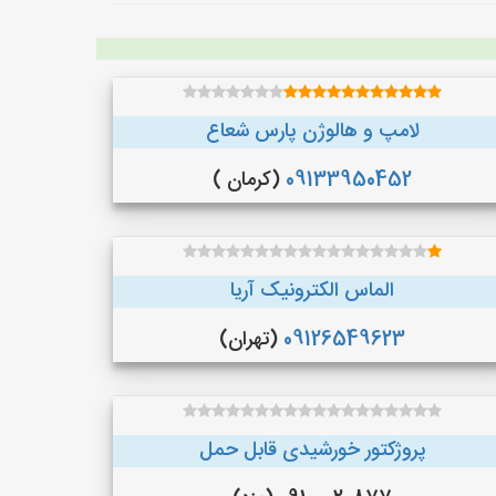
لامپ و هالوژن پارس شعاع
09133950452
(کرمان )
الماس الکترونیک آریا
09126549623
(تهران)
پروژکتور خورشیدی قابل حمل