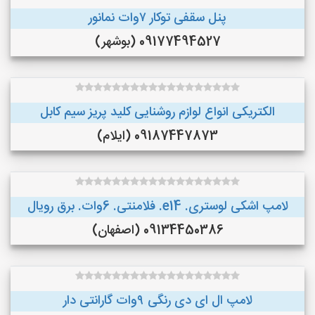
پنل سقفی توکار ۷وات نمانور
09177494527 (بوشهر)
الکتریکی انواع لوازم روشنایی کلید پریز سیم کابل
09187447873 (ایلام)
لامپ اشکی لوستری. e14. فلامنتی. 6وات. برق رویال
09134450386 (اصفهان)
لامپ ال ای دی رنگی ۹وات گارانتی دار