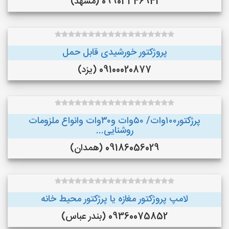
09903346941 (مشهد)
پروژکتور خورشیدی قابل حمل
09100020877 (یزد)
پرژکتور۱۰۰وات/ ۵۰وات و۳۰وات وانواع ملزومات
روشنایی...
09186056029 (همدان)
لامپ پروژکتور مغازه یا پرژکتور محیط خانه
09360075852 (بندر عباس)