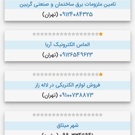
تامین ملزومات برق ساختمان و صنعتی گریین
09124084325
(تهران)
الماس الکترونیک آریا
09126549623
(تهران)
فروش لوازم الکتریکی در لاله زار
09100738873
(تهران)
شهر میثاق