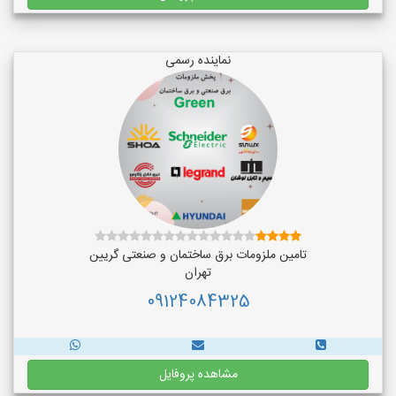
نماینده رسمی
تامین ملزومات برق ساختمان و صنعتی گریین
تهران
09124084325
مشاهده پروفایل