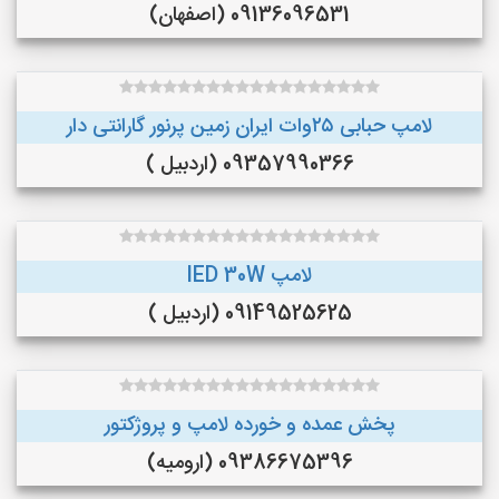
09136096531 (اصفهان)
لامپ حبابی ۲۵وات ایران زمین پرنور گارانتی دار
09357990366 (اردبیل )
لامپ lED 30W
09149525625 (اردبیل )
پخش عمده و خورده لامپ و پروژکتور
09386675396 (ارومیه)