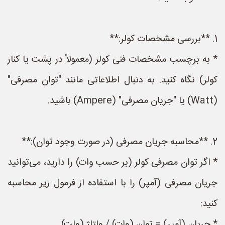
1. **بررسی مشخصات کولر:**
* به برچسب مشخصات فنی کولر (معمولاً در پشت یا کنار
کولر) نگاه کنید. به دنبال اطلاعاتی مانند "توان مصرفی"
(Watt) یا "جریان مصرفی" (Ampere) باشید.
2. **محاسبه جریان مصرفی (در صورت وجود توان):**
* اگر توان مصرفی کولر (بر حسب وات) را دارید، می‌توانید
جریان مصرفی (آمپر) را با استفاده از فرمول زیر محاسبه
کنید:
* جریان (آمپر) = توان (وات) / ولتاژ (ولت)