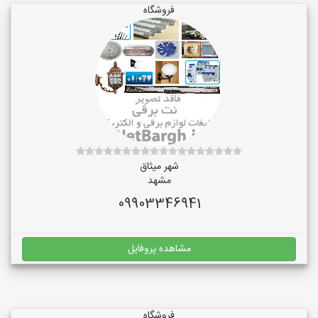
فروشگاه
شهر میثاق
مشهد
09903346941
مشاهده پروفایل
فروشگاه