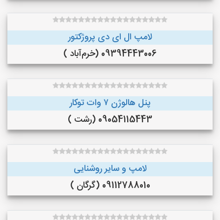
لامپ ال ای دی پروژکتور
09394443006 (خرم‌آباد )
پنل هالوژن ۷ وات توکار
09054115443 (رشت )
لامپ و سایر روشنایی
09112788010 (گرگان )