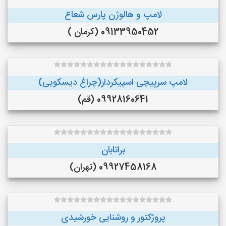
لامپ و هالوژن پارس شعاع
09133950452 (کرمان )
لامپ سرپیچی اسپیکردار(چراغ دیسکویی)
09928160641 (قم)
براتابان
09927458168 (تهران)
پروژکتور و روشنایی خورشیدی