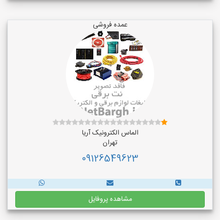
عمده فروشی
الماس الکترونیک آریا
تهران
09126549623
مشاهده پروفایل