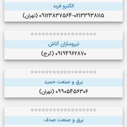
الکترو فربد
09123837564-02133938115 (تهران)
نیروسازان آتاش
09194962870 (کرج)
برق و صنعت حمید
09905456306 (تهران)
برق و صنعت صدف