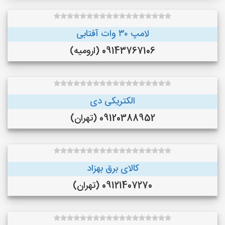
لامپ ۳۰ وات آفتابی
09143767106 (ارومیه)
الکتریکی دی
09120388952 (تهران)
کالای برق بهزاد
09121407270 (تهران)