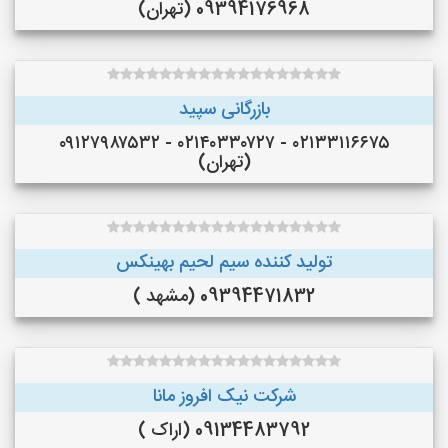
09394176968 (تهران)
بازرگانی سپید
۰۲۱۳۳۱۱۶۶۷۵ - ۰۲۱۴۰۳۳۰۷۲۷ - ۰۹۱۲۷۹۸۷۵۳۲
(تهران)
تولید کننده سیم لحیم بهینکس
09394471832 (مشهد )
شرکت نیک افروز مانا
09134483792 (اراک )