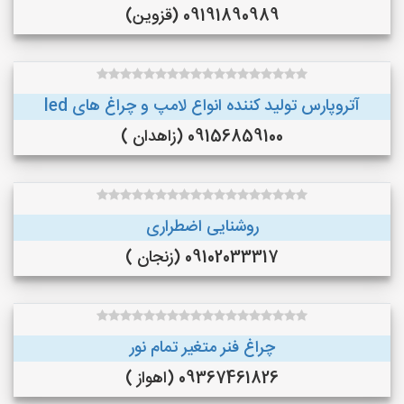
09191890989 (قزوین)
آتروپارس تولید کننده انواع لامپ و چراغ های led
09156859100 (زاهدان )
روشنایی اضطراری
09102033317 (زنجان )
چراغ فنر متغیر تمام نور
09367461826 (اهواز )