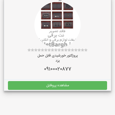
پروژکتور خورشیدی قابل حمل
یزد
09100020877
مشاهده پروفایل