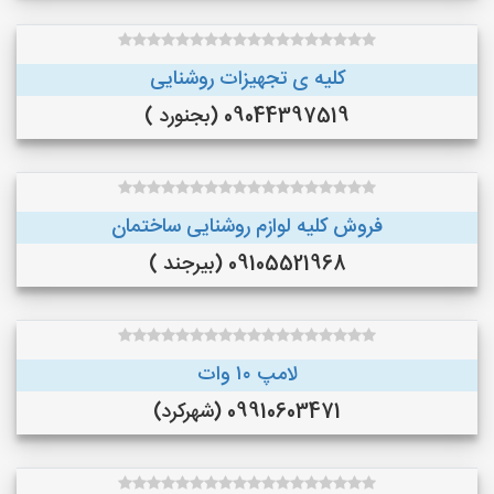
کلیه ی تجهیزات روشنایی
09044397519 (بجنورد )
فروش کلیه لوازم روشنایی ساختمان
09105521968 (بیرجند )
لامپ ۱۰ وات
09910603471 (شهرکرد)