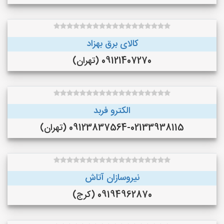
کالای برق بهزاد
09121407270 (تهران)
الکترو فربد
09123837564-02133938115 (تهران)
نیروسازان آتاش
09194962870 (کرج)