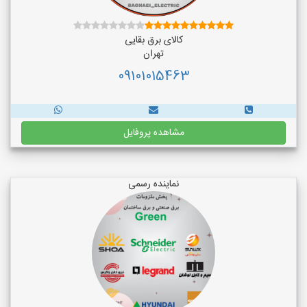
کالای برق بقایی
تهران
09101015463
مشاهده پروفایل
نماینده رسمی