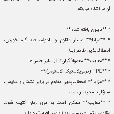
آن‌ها اشاره می‌کنم:
* **نایلون بافته شده:**
* **مزایا:** بسیار مقاوم و بادوام، ضد گره خوردن،
انعطاف‌پذیر، ظاهر زیبا
* **معایب:** معمولاً گران‌تر از سایر جنس‌ها
* **TPE (ترموپلاستیک الاستومر):**
* **مزایا:** انعطاف‌پذیر، مقاوم در برابر کشش و سایش،
سازگار با محیط زیست
* **معایب:** ممکن است به مرور زمان کثیف شود،
مقاومت کمتری نسبت به نایلون بافته شده دارد