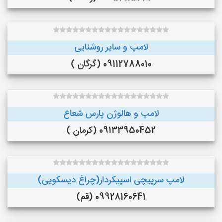
لامپ و سایر روشنایی
09112788010 (گرگان )
لامپ و هالوژن پارس شعاع
09133950452 (کرمان )
لامپ سرپیچی اسپیکردار(چراغ دیسکویی)
09928160641 (قم)