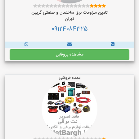
تامین ملزومات برق ساختمان و صنعتی گریین
تهران
09124084325
مشاهده پروفایل
عمده فروشی