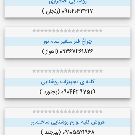
روشنایی اضطراری
09102033317 (زنجان )
چراغ فنر متغیر تمام نور
09367461826 (اهواز )
کلیه ی تجهیزات روشنایی
09044397519 (بجنورد )
فروش کلیه لوازم روشنایی ساختمان
09105521968 (بیرجند )