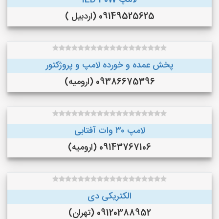
لامپ lED 30W
09149525625 (اردبیل )
پخش عمده و خورده لامپ و پروژکتور
09386675396 (ارومیه)
لامپ ۳۰ وات آفتابی
09143767106 (ارومیه)
الکتریکی دی
09120388952 (تهران)