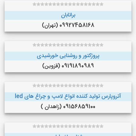
براتابان
09927458168 (تهران)
پروژکتور و روشنایی خورشیدی
09191890989 (قزوین)
آتروپارس تولید کننده انواع لامپ و چراغ های led
09156859100 (زاهدان )