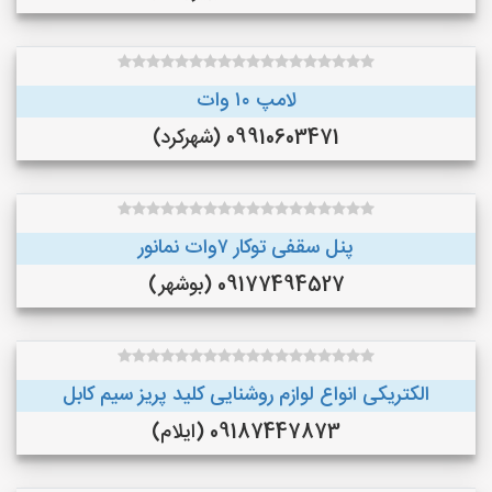
لامپ ۱۰ وات
09910603471 (شهرکرد)
پنل سقفی توکار ۷وات نمانور
09177494527 (بوشهر)
الکتریکی انواع لوازم روشنایی کلید پریز سیم کابل
09187447873 (ایلام)