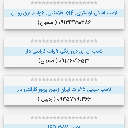
لامپ اشکی لوستری. e14. فلامنتی. 6وات. برق رویال
09134450386 (اصفهان)
لامپ ال ای دی رنگی ۹وات گارانتی دار
09136096531 (اصفهان)
لامپ حبابی ۲۵وات ایران زمین پرنور گارانتی دار
09357990366 (اردبیل )