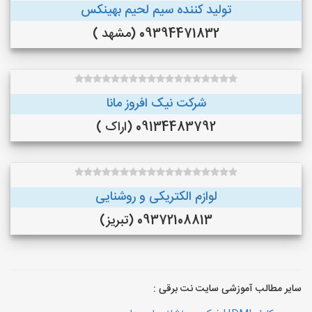
تولید کننده سیم لحیم بهینکس
09394471832 (مشهد )
شرکت نیک افروز مانا
09134483792 (اراک )
لوازم الکتریکی و روشنایی
09372108813 (تبریز)
سایر مطالب آموزشی سایت نت برقی :