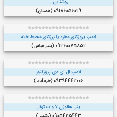
روشنایی...
09186056029 (همدان)
لامپ پروژکتور مغازه یا پرژکتور محیط خانه
09360075852 (بندر عباس)
لامپ ال ای دی پروژکتور
09394443006 (خرم‌آباد )
پنل هالوژن ۷ وات توکار
09054115443 (رشت )