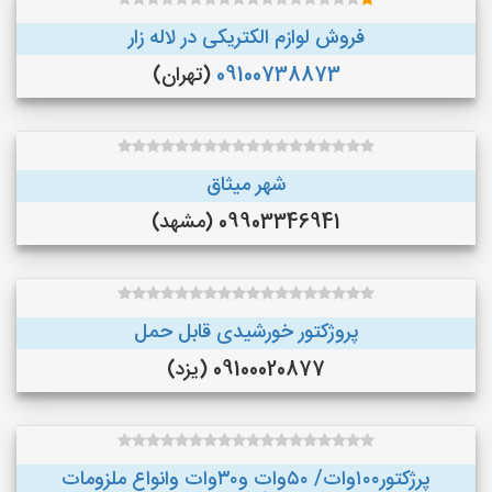
فروش لوازم الکتریکی در لاله زار
09100738873
(تهران)
شهر میثاق
09903346941 (مشهد)
پروژکتور خورشیدی قابل حمل
09100020877 (یزد)
پرژکتور۱۰۰وات/ ۵۰وات و۳۰وات وانواع ملزومات