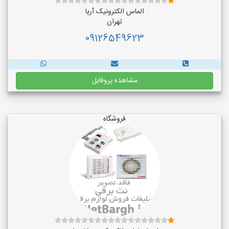
الماس الکترونیک آریا
تهران
09126549623
مشاهده پروفایل
فروشگاه