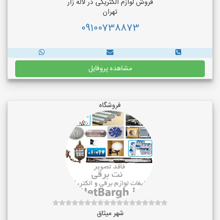
فروش لوازم الکتریکی در لاله زار
تهران
09100738873
مشاهده پروفایل
فروشگاه
شهر میثاق