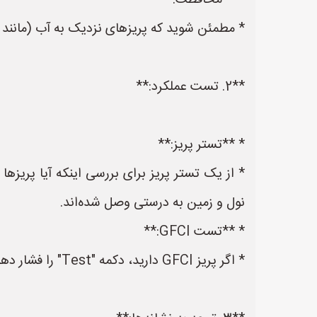
* **محافظت:**
* مطمئن شوید که پریزهای نزدیک به آب (مانند سینک روشویی) دارای محا
**2. تست عملکرد:**
* **تستر پریز:**
* از یک تستر پریز برای بررسی اینکه آیا پریزها
نول و زمین به درستی وصل شده‌اند.
* **تست GFCI:**
* اگر پریز GFCI دارید، دکمه "Test" را فشار دهید. اگر پریز به درستی کار کند، باید قطع شود. سپس دکمه "Reset" را فشار دهید تا دوباره وصل شود.