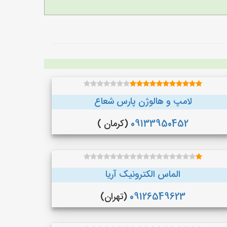
لامپ و هالوژن پارس شعاع
09133950452
(کرمان )
الماس الکترونیک آریا
09126549623
(تهران)