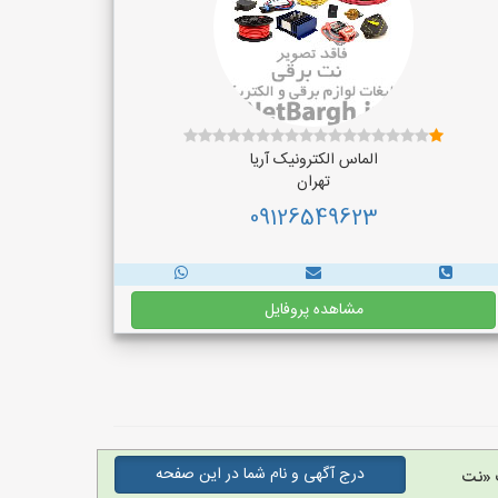
الماس الکترونیک آریا
تهران
09126549623
مشاهده پروفایل
درج آگهی و نام شما در این صفحه
 «نت