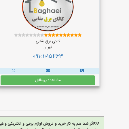
کالای برق بقایی
تهران
09101015463
مشاهده پروفایل
اگر شما هم به کار خرید و فروش لوازم برقی و الکتریکی و 