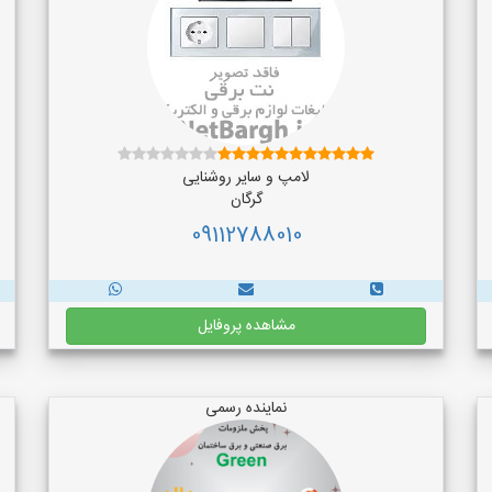
لامپ و سایر روشنایی
گرگان
09112788010
مشاهده پروفایل
نماینده رسمی