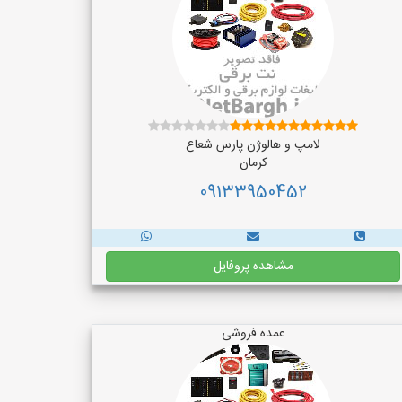
لامپ و هالوژن پارس شعاع
کرمان
09133950452
مشاهده پروفایل
عمده فروشی