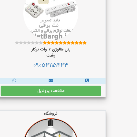
پنل هالوژن ۷ وات توکار
رشت
09054115443
مشاهده پروفایل
فروشگاه