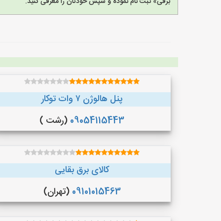
برقی» ثبت نام نموده و سپس خودتان را معرفی کنید.
پنل هالوژن ۷ وات توکار
09054115443
(رشت )
کالای برق بقایی
09101015463
(تهران)