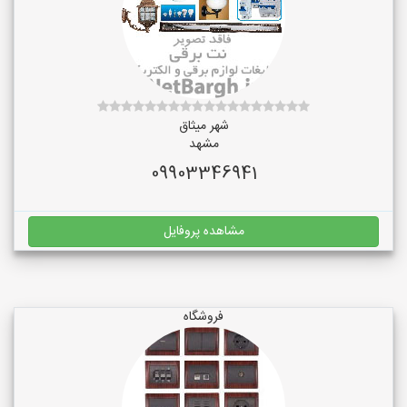
شهر میثاق
مشهد
09903346941
مشاهده پروفایل
فروشگاه