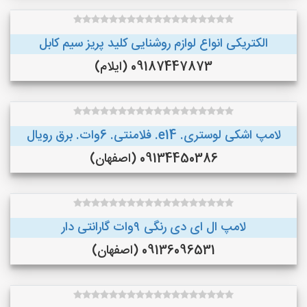
الکتریکی انواع لوازم روشنایی کلید پریز سیم کابل
09187447873 (ایلام)
لامپ اشکی لوستری. e14. فلامنتی. 6وات. برق رویال
09134450386 (اصفهان)
لامپ ال ای دی رنگی ۹وات گارانتی دار
09136096531 (اصفهان)