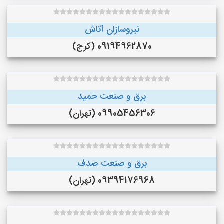
نیروسازان آتاش
09194962870 (کرج)
برق و صنعت حمید
09905456306 (تهران)
برق و صنعت صدف
09394176968 (تهران)