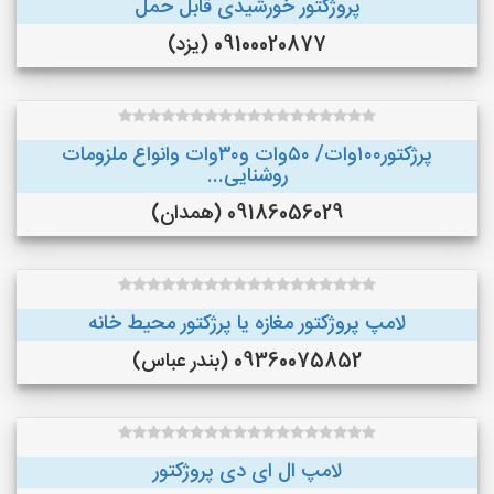
پروژکتور خورشیدی قابل حمل
09100020877 (یزد)
پرژکتور۱۰۰وات/ ۵۰وات و۳۰وات وانواع ملزومات
روشنایی...
09186056029 (همدان)
لامپ پروژکتور مغازه یا پرژکتور محیط خانه
09360075852 (بندر عباس)
لامپ ال ای دی پروژکتور