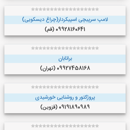
لامپ سرپیچی اسپیکردار(چراغ دیسکویی)
09928160641 (قم)
براتابان
09927458168 (تهران)
پروژکتور و روشنایی خورشیدی
09191890989 (قزوین)