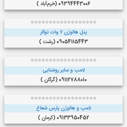
09394443006 (خرم‌آباد )
پنل هالوژن ۷ وات توکار
09054115443 (رشت )
لامپ و سایر روشنایی
09112788010 (گرگان )
لامپ و هالوژن پارس شعاع
09133950452 (کرمان )