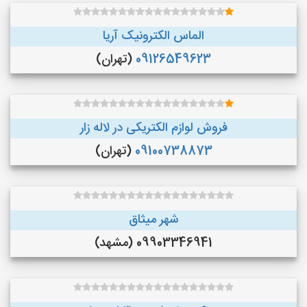
الماس الکترونیک آریا
09126549623
(تهران)
فروش لوازم الکتریکی در لاله زار
09100738873
(تهران)
شهر میثاق
09903346941 (مشهد)