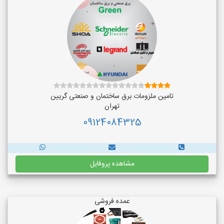
تامین ملزومات برق ساختمان و صنعتی گریین
تهران
09124084325
مشاهده پروفایل
عمده فروشی