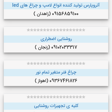
آتروپارس تولید کننده انواع لامپ و چراغ های led
09156859100 (زاهدان )
روشنایی اضطراری
09102033317 (زنجان )
چراغ فنر متغیر تمام نور
09367461826 (اهواز )
کلیه ی تجهیزات روشنایی