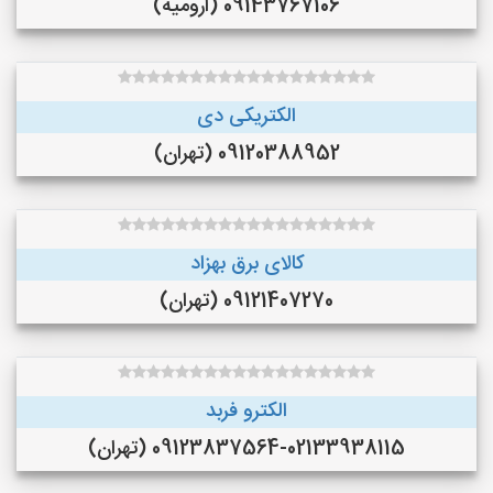
09143767106 (ارومیه)
الکتریکی دی
09120388952 (تهران)
کالای برق بهزاد
09121407270 (تهران)
الکترو فربد
09123837564-02133938115 (تهران)