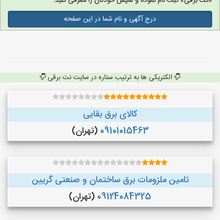
«نت برقی» ثبت نام نموده و سپس خودتان را معرفی کنید.
درج آگهی و نام شما در این صفحه
الکتریکی ها به ترتیب ستاره در سایت نت برقی
کالای برق بقایی
09101015463
(تهران)
تامین ملزومات برق ساختمان و صنعتی گریین
09124084325
(تهران)