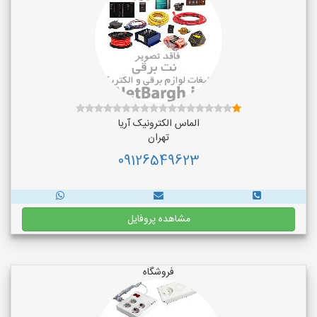
الماس الکترونیک آریا
تهران
09126549623
مشاهده پروفایل
فروشگاه