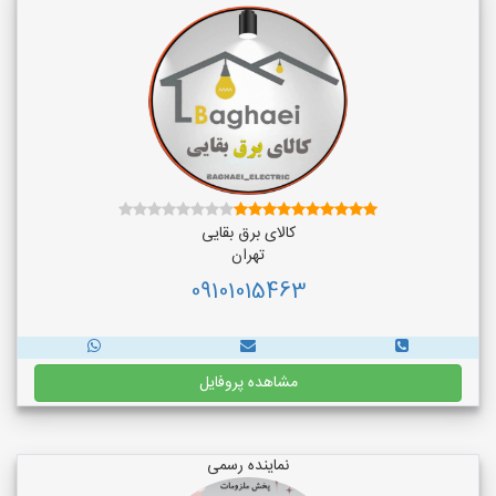
کالای برق بقایی
تهران
09101015463
مشاهده پروفایل
نماینده رسمی