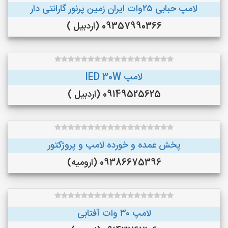
لامپ حبابی ۲۵وات ایران زمین پرنور گارانتی دار
09357990366 (اردبیل )
لامپ lED 30W
09149525625 (اردبیل )
پخش عمده و خورده لامپ و پروژکتور
09386675396 (ارومیه)
لامپ ۳۰ وات آفتابی