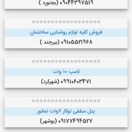
09044397519 (بجنورد )
فروش کلیه لوازم روشنایی ساختمان
09105521968 (بیرجند )
لامپ ۱۰ وات
09910603471 (شهرکرد)
پنل سقفی توکار ۷وات نمانور
09177494527 (بوشهر)